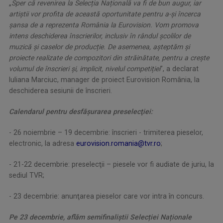
„
Sper că revenirea la Selec
ț
ia Na
ț
ională va fi de bun augur, iar
arti
ș
tii vor profita de această oportunitate pentru a-
ș
i încerca
ș
ansa de a reprezenta România la Eurovision. Vom promova
intens deschiderea înscrierilor, inclusiv în rândul
ș
colilor de
muzică
ș
i caselor de produc
ț
ie. De asemenea, a
ș
teptăm
ș
i
proiecte realizate de compozitori din străinătate, pentru a cre
ș
te
volumul de înscrieri
ș
i, implicit, nivelul competi
ț
iei
”, a declarat
Iuliana Marciuc, manager de proiect Eurovision România, la
deschiderea sesiunii de înscrieri.
Calendarul pentru desfăşurarea preselecţiei:
- 26 noiembrie – 19 decembrie: înscrieri - trimiterea pieselor,
electronic, la adresa
eurovision.romania@tvr.ro
;
- 21-22 decembrie: preselecţii – piesele vor fi audiate de juriu, la
sediul TVR;
- 23 decembrie: anunţarea pieselor care vor intra în concurs.
Pe 23 decembrie, aflăm semifinaliştii Selec
ț
iei Na
ț
ionale