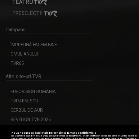
PRESELECȚII
Campanii
ÎMPREUNĂ FACEM BINE
OMUL ANULUI
TVR65
Alte site-uri TVR
EUROVISION ROMÂNIA
TVR#ENESCU
CERBUL DE AUR
REVELION TVR 2026
Nouă ne pasă ca datele tale personale să rămână confidențiale
Noi și partenerii noștri
657
stocăm și/sau accesăm informații pe dispozitivul dvs., precum identificatorii cookie unici pentru prelucrarea datelor cu
caracter personal. Puteți accepta sau gestiona alegerile dvs. făcând clic mai jos sau în orice moment, pe pagina cu politica de confidențialitate.