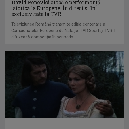
David Popovici atacă o performanţă
istorică la Europene. În direct şi în
exclusivitate la TVR
Televiziunea Română transmite ediţia centenară a
Campionatelor Europene de Nataţie. TVR Sport şi TVR 1
difuzează competiţia în perioada ...
„Cerul” trupei Proconsul – a şasea cea mai votată piesă în
concursul „Cerbul ...