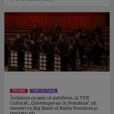
Telespectatorii TVR 2 văd comedia „Divorţ din dragoste”, cu
Horaţiu Mălăele ...
David Popovici atacă o performanţă istorică la Europene. În
direct şi în ...
PROMO
TVRCULTURAL
Întâlnire cu jazz-ul autohton, la TVR
Cultural: „Contemporan în România”, un
concert cu Big Band-ul Radio România şi
invitaţii săi