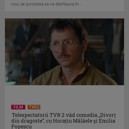
nou, iar povestea se va desfășura în ...
Piesa Angelei Similea „După noapte vine zi” – pe podium şi
acum în inimile ...
FILM
TVR2
Telespectatorii TVR 2 văd comedia „Divorţ
din dragoste”, cu Horaţiu Mălăele şi Emilia
Popescu