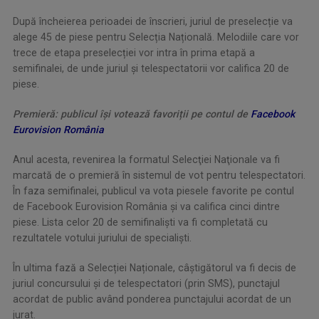
După încheierea perioadei de înscrieri, juriul de preselecție va
alege 45 de piese pentru Selecția Națională. Melodiile care vor
trece de etapa preselecției vor intra în prima etapă a
semifinalei, de unde juriul și telespectatorii vor califica 20 de
piese.
Premieră: publicul î
ș
i votează favori
ț
ii pe contul de
Facebook
Eurovision România
Anul acesta, revenirea la formatul Selecţiei Naţionale va fi
marcată de o premieră în sistemul de vot pentru telespectatori.
În faza semifinalei, publicul va vota piesele favorite pe contul
de Facebook Eurovision România și va califica cinci dintre
piese. Lista celor 20 de semifinaliști va fi completată cu
rezultatele votului juriului de specialiști.
În ultima fază a Selecției Naționale, câștigătorul va fi decis de
juriul concursului și de telespectatori (prin SMS), punctajul
acordat de public având ponderea punctajului acordat de un
jurat.