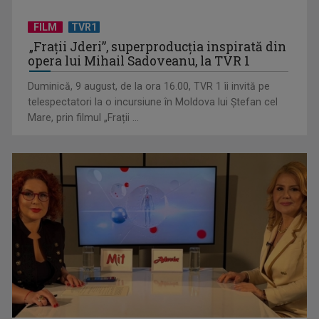
FILM
TVR1
„Spune-mi”, piesa Monicăi Anghel – a patra cea mai votată
„Frații Jderi”, superproducția inspirată din
în concursul ...
opera lui Mihail Sadoveanu, la TVR 1
Duminică, 9 august, de la ora 16.00, TVR 1 îi invită pe
telespectatori la o incursiune în Moldova lui Ștefan cel
Mare, prin filmul „Frații ...
CONCACAF respinge planul FIFA de privatizare parțială a
activităților comerciale