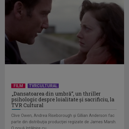
aniversat la TVR ...
Întâlnire cu jazz-ul autohton, la TVR Cultural: „Contemporan
în România”, un ...
FILM
TVRCULTURAL
„Dansatoarea din umbră”, un thriller
psihologic despre loialitate și sacrificiu, la
TVR Cultural
Clive Owen, Andrea Riseborough şi Gillian Anderson fac
parte din distribuţia producţiei regizate de James Marsh.
O nouă întâlnire cu ...