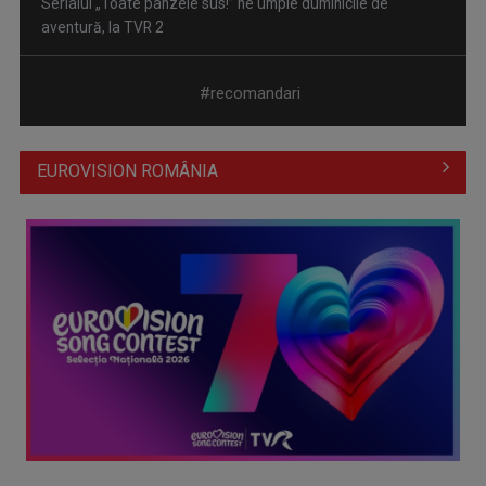
Piesa „Un actor grăbit” a Laurei Stoica – prima în topul
preferinţelor ...
#recomandari
EUROVISION ROMÂNIA
Cate Blanchett este „Blue Jasmine” – sâmbătă seară, la TVR
1