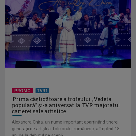
UNTOLD ONE, la Cluj-Napoca | VIDEO
PROMO
TVR1
Prima câştigătoare a trofeului „Vedeta
populară” şi-a aniversat la TVR majoratul
carierei sale artistice
Alexandra Chira, un nume important aparţinând tinerei
generaţii de artişti ai folclorului românesc, a împlinit 18
ani de la debutul pe scenă. ...