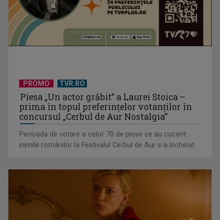
Un reper al cinematografiei mondiale, la TVR Cultural:
„Roma, oraș deschis”
PROMO
TVR.RO
Piesa „Un actor grăbit” a Laurei Stoica –
prima în topul preferinţelor votanţilor în
concursul „Cerbul de Aur Nostalgia”
Perioada de votare a celor 70 de piese ce au cucerit
inimile românilor la Festivalul Cerbul de Aur s-a încheiat.
Federația SANITAS suspendă temporar greva generală din