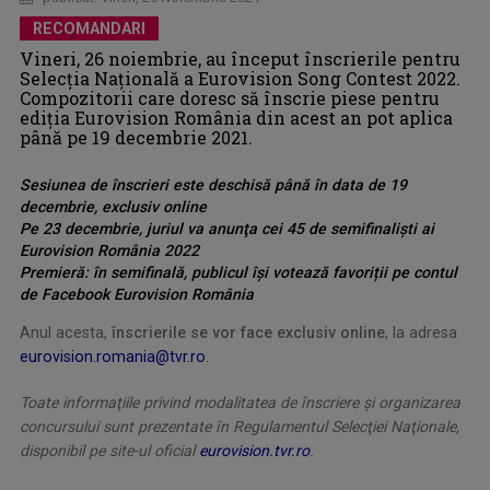
RECOMANDARI
Vineri, 26 noiembrie, au început înscrierile pentru
Selecţia Naţională a Eurovision Song Contest 2022.
Compozitorii care doresc să înscrie piese pentru
ediția Eurovision România din acest an pot aplica
până pe 19 decembrie 2021.
Sesiunea de înscrieri este deschisă până în data de 19
decembrie, exclusiv online
Pe 23 decembrie, juriul va anunţa cei 45 de semifinalişti ai
Eurovision România 2022
Premieră: în semifinală, publicul î
ș
i votează favori
ț
ii pe contul
de Facebook Eurovision România
Anul acesta,
înscrierile se vor face exclusiv online
, la adresa
eurovision.romania@tvr.ro
.
Toate informaţiile privind modalitatea de înscriere
ș
i organizarea
concursului
sunt prezentate în Regulamentul Selecţiei Naţionale,
disponibil pe site-ul oficial
eurovision.tvr.ro
.