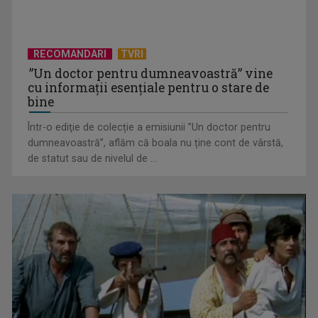
RECOMANDARI
TVRI
”Un doctor pentru dumneavoastră” vine
cu informații esențiale pentru o stare de
bine
Într-o ediţie de colecție a emisiunii ”Un doctor pentru
EVENIMENT ESTIVAL - Taberele ARC – Acolo unde începe
dumneavoastră”, aflăm că boala nu ține cont de vârstă,
ACASĂ
de statut sau de nivelul de ...