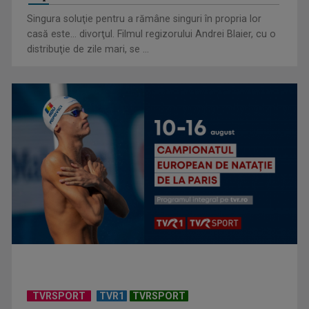
Singura soluţie pentru a rămâne singuri în propria lor
casă este... divorţul. Filmul regizorului Andrei Blaier, cu o
Cum ne-a îmbolnăvit telefonul și cum salvarea era mereu
distribuţie de zile mari, se ...
acolo: Mai încet, fă ...
Anda Călugăreanu cu „N-am noroc” – a cincea cea mai
votată piesă în ...
TVRSPORT
TVR1
TVRSPORT