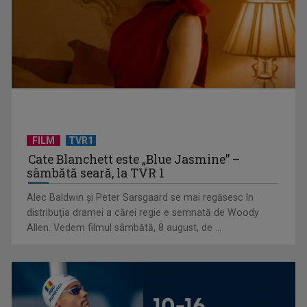
sistemul sanitar
FILM
TVR1
Cate Blanchett este „Blue Jasmine” –
sâmbătă seară, la TVR 1
„E cool să fii cult!”, în curând la TVR 1 și TVR 2
Alec Baldwin şi Peter Sarsgaard se mai regăsesc în
distribuţia dramei a cărei regie e semnată de Woody
Allen. Vedem filmul sâmbătă, 8 august, de ...