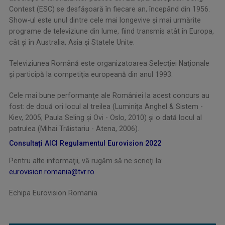
Contest (ESC) se desfăşoară în fiecare an, începând din 1956.
Show-ul este unul dintre cele mai longevive şi mai urmărite
programe de televiziune din lume, fiind transmis atât în Europa,
cât şi în Australia, Asia şi Statele Unite.
Televiziunea Română este organizatoarea Selecţiei Naţionale
şi participă la competiţia europeană din anul 1993.
Cele mai bune performanţe ale României la acest concurs au
fost: de două ori locul al treilea (Luminiţa Anghel & Sistem -
Kiev, 2005; Paula Seling şi Ovi - Oslo, 2010) şi o dată locul al
patrulea (Mihai Trăistariu - Atena, 2006).
Consultați AICI Regulamentul Eurovision 2022
Pentru alte informaţii, vă rugăm să ne scrieţi la:
eurovision.romania@tvr.ro
Echipa Eurovision Romania