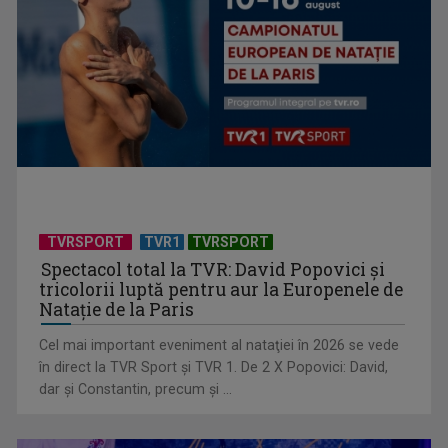
Universitatea de Vară, la Băile Tușnad | VIDEO
TVRSPORT
TVR1
TVRSPORT
Spectacol total la TVR: David Popovici și
tricolorii luptă pentru aur la Europenele de
Natație de la Paris
Cel mai important eveniment al nataţiei în 2026 se vede
„Dansatoarea din umbră”, un thriller psihologic despre
în direct la TVR Sport şi TVR 1. De 2 X Popovici: David,
loialitate și ...
dar şi Constantin, precum şi ...