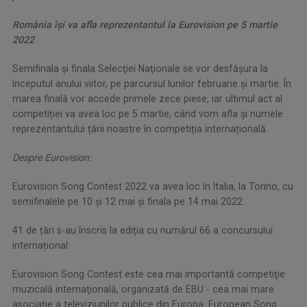
România î
ș
i va afla reprezentantul la Eurovision pe 5 martie
2022
Semifinala şi finala Selecţiei Naţionale se vor desfăşura la
începutul anului viitor,
pe parcursul lunilor februarie și martie. În
marea finală vor accede primele zece piese, iar ultimul act al
competiției va avea loc pe 5 martie, când vom afla și numele
reprezentantului țării noastre în competiția internațională.
Despre Eurovision:
Eurovision Song Contest 2022 va avea loc în Italia, la Torino, cu
semifinalele pe 10 şi 12 mai şi finala pe 14 mai 2022.
41 de țări s-au înscris la ediția cu numărul 66 a concursului
internațional:
Eurovision Song Contest este cea mai importantă competiţie
muzicală internaţională, organizată de EBU - cea mai mare
asociaţie a televiziunilor publice din Europa. European Song