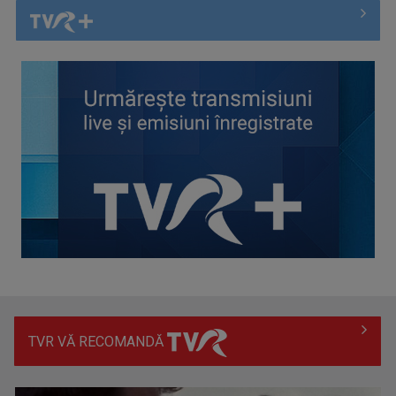
Spectacol total la TVR: David Popovici și tricolorii luptă
pentru aur la ...
TVR VĂ RECOMANDĂ
Prima câştigătoare a trofeului „Vedeta populară” şi-a