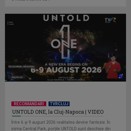
Piesa „Inimă, nu fi de piatră” a Corinei Chiriac ia argintul în
concursul ...
RECOMANDARI
TVRCLUJ
UNTOLD ONE, la Cluj-Napoca | VIDEO
Hora care unește generații | VIDEO
Între 6 și 9 august 2026 realitatea devine fantezie. În
inima Central Park, porțile UNTOLD sunt deschise din