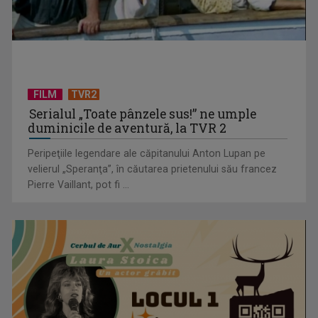
TVR lansează un apel pentru proiecte de emisiuni
FILM
TVR2
Serialul „Toate pânzele sus!” ne umple
duminicile de aventură, la TVR 2
Peripeţiile legendare ale căpitanului Anton Lupan pe
velierul „Speranţa”, în căutarea prietenului său francez
Pierre Vaillant, pot fi ...
"Robin Hood"-ul serialelor coreene: "Iljimae, hoţul fantomă",
la TVR 1