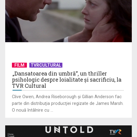
Anda Călugăreanu cu „N-am noroc” – a cincea cea mai
votată piesă în ...
FILM
TVRCULTURAL
„Dansatoarea din umbră”, un thriller
psihologic despre loialitate și sacrificiu, la
TVR Cultural
Clive Owen, Andrea Riseborough şi Gillian Anderson fac
parte din distribuţia producţiei regizate de James Marsh.
O nouă întâlnire cu ...