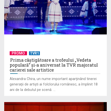
Serialul „Toate pânzele sus!” ne umple duminicile de
aventură, la TVR 2
PROMO
TVR1
Prima câştigătoare a trofeului „Vedeta
populară” şi-a aniversat la TVR majoratul
carierei sale artistice
Alexandra Chira, un nume important aparţinând tinerei
generaţii de artişti ai folclorului românesc, a împlinit 18
ani de la debutul pe scenă. ...
Piesa „Un actor grăbit” a Laurei Stoica – prima în topul
preferinţelor ...