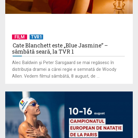
David Popovici atacă o performanţă istorică la Europene. În
FILM
TVR1
direct şi în ...
Cate Blanchett este „Blue Jasmine” –
sâmbătă seară, la TVR 1
Alec Baldwin şi Peter Sarsgaard se mai regăsesc în
distribuţia dramei a cărei regie e semnată de Woody
Allen. Vedem filmul sâmbătă, 8 august, de ...
„Frații Jderi”, superproducția inspirată din opera lui Mihail
Sadoveanu, la ...