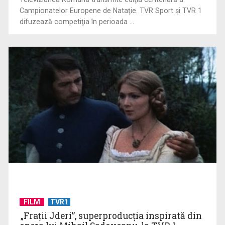
Campionatelor Europene de Nataţie. TVR Sport şi TVR 1
difuzează competiţia în perioada ...
"Robin Hood"-ul serialelor coreene: "Iljimae, hoţul fantomă",
la TVR 1
Un reper al cinematografiei mondiale, la TVR Cultural:
FILM
TVR1
„Roma, oraș deschis”
„Frații Jderi”, superproducția inspirată din