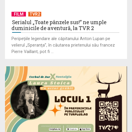
FILM
TVR2
Serialul „Toate pânzele sus!” ne umple
duminicile de aventură, la TVR 2
Peripeţiile legendare ale căpitanului Anton Lupan pe
velierul „Speranţa”, în căutarea prietenului său francez
„Dansatoarea din umbră”, un thriller psihologic despre
Pierre Vaillant, pot fi ...
loialitate și ...