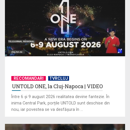
„Cerul” trupei Proconsul – a şasea cea mai votată piesă în
concursul „Cerbul ...
RECOMANDARI
TVRCLUJ
UNTOLD ONE, la Cluj-Napoca | VIDEO
„Spune-mi”, piesa Monicăi Anghel – a patra cea mai votată
în concursul ...
Între 6 și 9 august 2026 realitatea devine fantezie. În
inima Central Park, porțile UNTOLD sunt deschise din
nou, iar povestea se va desfășura în ...