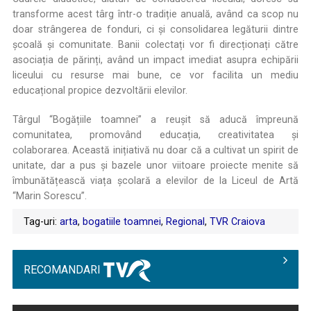
transforme acest târg într-o tradiție anuală, având ca scop nu
doar strângerea de fonduri, ci și consolidarea legăturii dintre
școală și comunitate. Banii colectați vor fi direcționați către
asociația de părinți, având un impact imediat asupra echipării
liceului cu resurse mai bune, ce vor facilita un mediu
educațional propice dezvoltării elevilor.
Târgul “Bogățiile toamnei” a reușit să aducă împreună
comunitatea, promovând educația, creativitatea și
colaborarea. Această inițiativă nu doar că a cultivat un spirit de
unitate, dar a pus și bazele unor viitoare proiecte menite să
îmbunătățească viața școlară a elevilor de la Liceul de Artă
“Marin Sorescu”.
Tag-uri:
arta
,
bogatiile toamnei
,
Regional
,
TVR Craiova
RECOMANDARI