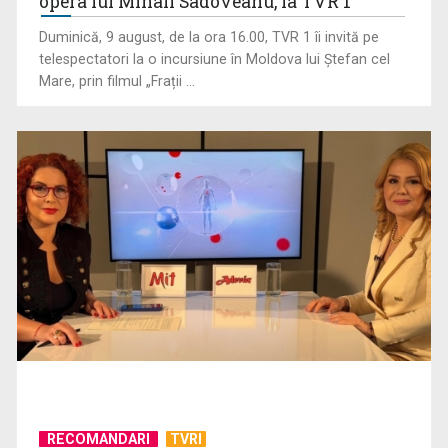
opera lui Mihail Sadoveanu, la TVR 1
Duminică, 9 august, de la ora 16.00, TVR 1 îi invită pe
telespectatori la o incursiune în Moldova lui Ștefan cel
Mare, prin filmul „Frații ...
Federația SANITAS suspendă temporar greva generală din
sistemul sanitar
RECOMANDARI
TVRI