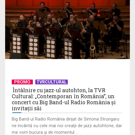
Cate Blanchett este „Blue Jasmine” – sâmbătă seară, la TVR
1
PROMO
TVRCULTURAL
Întâlnire cu jazz-ul autohton, la TVR
Cultural: „Contemporan în România”, un
concert cu Big Band-ul Radio România şi
invitaţii săi
Big Band-ul Radio România dirijat de Simona Strungaru
ne încântă cu cele mai noi creaţii de jazz autohtone, dar
me vom bucura şi de momentul ...