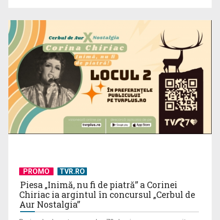
Spectacol total la TVR: David Popovici și tricolorii luptă
pentru aur la ...
PROMO
TVR.RO
Piesa „Inimă, nu fi de piatră” a Corinei
Chiriac ia argintul în concursul „Cerbul de
Aur Nostalgia”