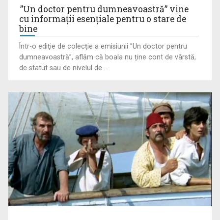
”Un doctor pentru dumneavoastră” vine
cu informații esențiale pentru o stare de
bine
„E cool să fii cult!”, în curând la TVR 1 și TVR 2
Într-o ediţie de colecție a emisiunii ”Un doctor pentru
dumneavoastră”, aflăm că boala nu ține cont de vârstă,
de statut sau de nivelul de ...
Universitatea de Vară, la Băile Tușnad | VIDEO