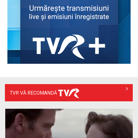
Piesa Angelei Similea „După noapte vine zi” – pe podium şi
acum în inimile ...
TVR VĂ RECOMANDĂ
Cum ne-a îmbolnăvit telefonul și cum salvarea era mereu
acolo: Mai încet, fă ...