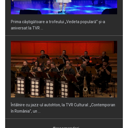
Întâlnire cu jazz-ul autohton, la TVR Cultural: „Contemporan
în România”, un ...
Piesa „Inimă, nu fi de piatră” a Corinei Chiriac ia argintul în
concursul ...