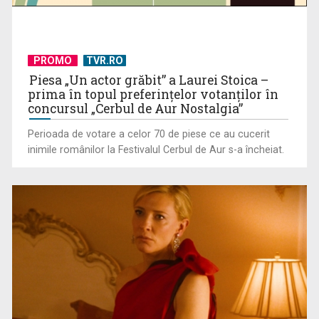
UNTOLD ONE, la Cluj-Napoca | VIDEO
PROMO
TVR.RO
Piesa „Un actor grăbit” a Laurei Stoica –
prima în topul preferinţelor votanţilor în
concursul „Cerbul de Aur Nostalgia”
Perioada de votare a celor 70 de piese ce au cucerit
inimile românilor la Festivalul Cerbul de Aur s-a încheiat.
Telespectatorii TVR 2 văd comedia „Divorţ din dragoste”, cu
Horaţiu Mălăele ...