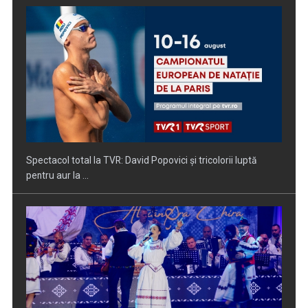
Prima câştigătoare a trofeului „Vedeta populară” şi-a
aniversat la TVR ...