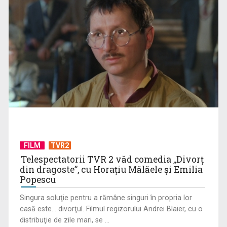
CONCACAF respinge planul FIFA de privatizare parțială a
activităților comerciale
FILM
TVR2
Telespectatorii TVR 2 văd comedia „Divorţ
din dragoste”, cu Horaţiu Mălăele şi Emilia
Popescu
Singura soluţie pentru a rămâne singuri în propria lor
casă este... divorţul. Filmul regizorului Andrei Blaier, cu o
EVENIMENT ESTIVAL - Taberele ARC – Acolo unde începe
distribuţie de zile mari, se ...