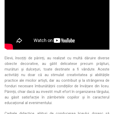
.
Elevii, însoțiți de părinți, au realizat cu multă dăruire diverse
obiecte decorative, au gătit delicatese precum prăjituri,
murături și dulcețuri, toate destinate a fi vândute. Aceste
activități nu doar că au stimulat creativitatea și abilitățile
practice ale micilor artiști, dar au contribuit și la strângerea de
fonduri necesare îmbunătățirii condițiilor de învățare din liceu.
Părinții, chiar dacă au investit mult efort în organizarea târgului,
au găsit satisfacție în zâmbetele copiilor și în caracterul
educațional al evenimentului.
Cadrele didactice, alături de conducerea liceului, doresc să