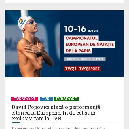
ACASĂ
TVR lansează un apel pentru proiecte de emisiuni
TVRSPORT
TVR1
TVRSPORT
David Popovici atacă o performanţă
istorică la Europene. În direct şi în
exclusivitate la TVR
Televiziunea Română transmite ediţia centenară a