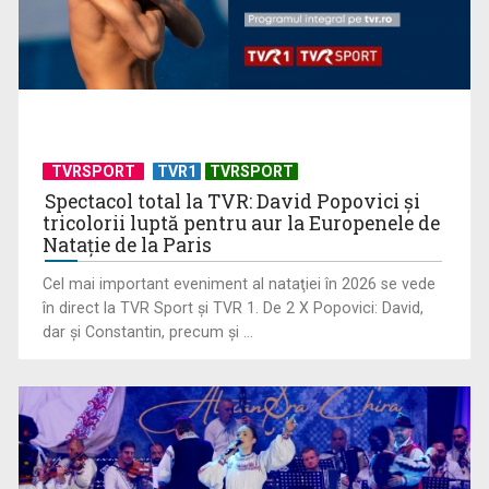
TVRSPORT
TVR1
TVRSPORT
Spectacol total la TVR: David Popovici și
tricolorii luptă pentru aur la Europenele de
Natație de la Paris
”Un doctor pentru dumneavoastră” vine cu informații
Cel mai important eveniment al nataţiei în 2026 se vede
esențiale pentru o stare ...
în direct la TVR Sport şi TVR 1. De 2 X Popovici: David,
dar şi Constantin, precum şi ...