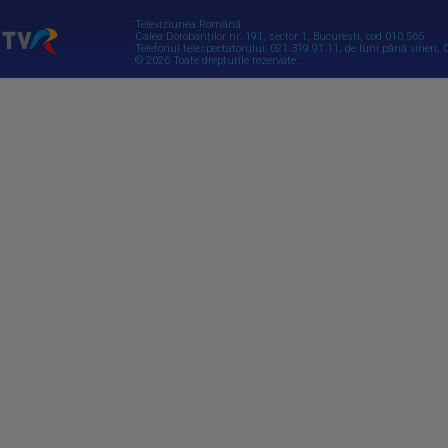
Televiziunea Română
Calea Dorobanţilor nr. 191, sector 1, Bucureşti, cod 010.565
Telefonul telespectatorului: 021.319.91.11, de luni până vineri, 0
© 2026 Toate drepturile rezervate.