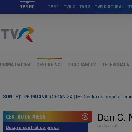
TVR.RO
TVR 1
TVR 2
TVR 3
TVR CULTURAL
T
PRIMA PAGINĂ
DESPRE NOI
PROGRAM TV
TELEȘCOALA
SUNTEŢI PE PAGINA:
ORGANIZAŢIE ›
Centru de presă ›
Comun
Dan C. 
CENTRU DE PRESĂ
| actualizat:
Despre centrul de presă