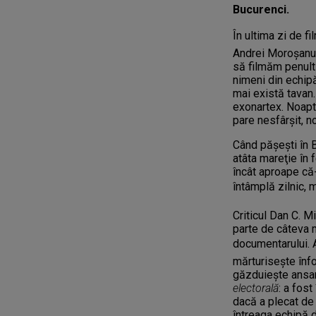
Bucurenci.
În ultima zi de f
Andrei Moroşanu, 
să filmăm penult
nimeni din echipă
mai există tavan. 
exonartex. Noapte
pare nesfârşit, n
Când păşeşti în B
atâta mareţie în 
încât aproape că-
întâmplă zilnic,
Criticul Dan C. M
parte de câteva m
documentarului. 
mărturiseşte înfoc
găzduieşte ansamb
electorală
: a fost
dacă a plecat de 
întreaga echipă d