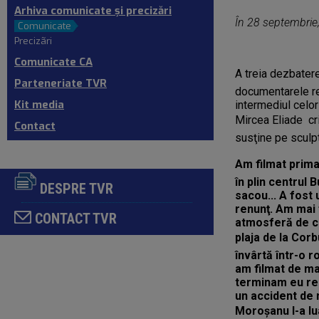
Arhiva comunicate şi precizări
În 28 septembrie,
Comunicate
Precizãri
Comunicate CA
A treia dezbatere
Parteneriate TVR
documentarele re
Kit media
intermediul celo
Mircea Eliade  cr
Contact
susţine pe sculpt
Am filmat pri
în plin centrul 
DESPRE TVR
sacou... A fost 
renunţ. Am mai f
CONTACT TVR
atmosferă de com
plaja de la Corb
învârtă într-o 
am filmat de ma
terminam eu rep
un accident de 
Moroşanu l-a lu