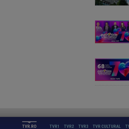
TVR.RO
TVR1
TVR2
TVR3
TVR CULTURAL
T