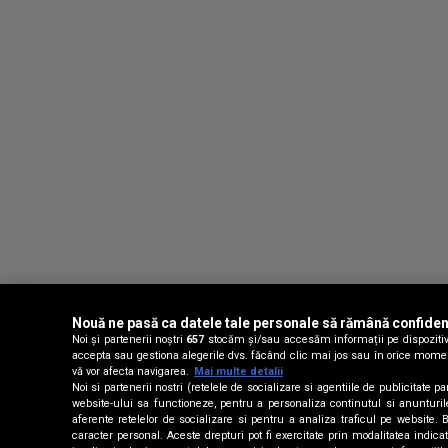
Nouă ne pasă ca datele tale personale să rămână confiden
Noi și partenerii noștri
657
stocăm și/sau accesăm informații pe dispozitivul
accepta sau gestiona alegerile dvs. făcând clic mai jos sau în orice moment, 
vă vor afecta navigarea.
Mai multe detalii
Noi si partenerii nostri (retelele de socializare si agentiile de publicitate
website-ului sa functioneze, pentru a personaliza continutul si anunturile p
aferente retelelor de socializare si pentru a analiza traficul pe website.
caracter personal. Aceste drepturi pot fi exercitate prin modalitatea indic