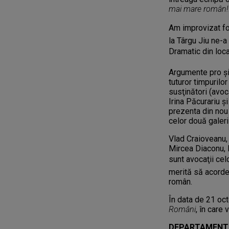
mai mare român!
Am improvizat fo
la Târgu Jiu ne-a
Dramatic din local
Argumente pro şi
tuturor timpurilor
susţinători (avoca
Irina Păcurariu 
prezenta din nou r
celor două galeri
Vlad Craioveanu,
Mircea Diaconu, 
sunt avocaţii c
merită să acorde 
român.
În data de 21 oc
Români
, în care
DEPARTAMENTU