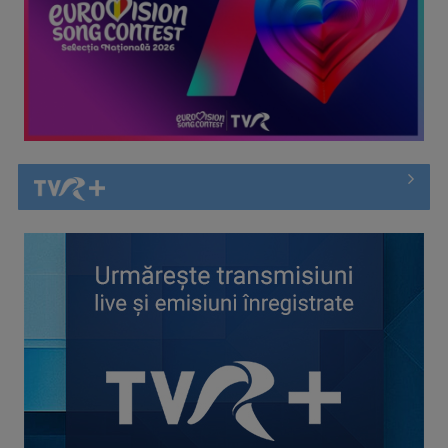
Întâlnire cu jazz-ul autohton, la TVR Cultural: „Contemporan
în România”, un ...
Piesa „Inimă, nu fi de piatră” a Corinei Chiriac ia argintul în
concursul ...