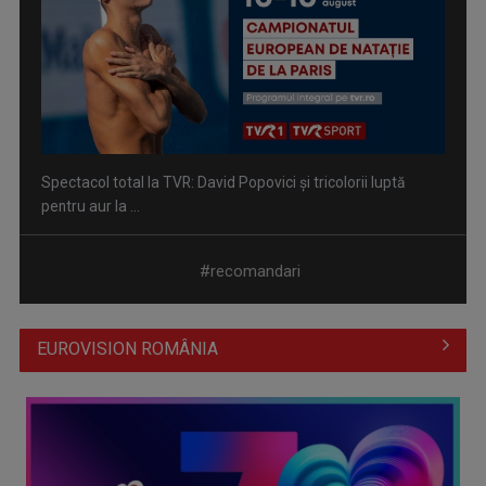
Prima câştigătoare a trofeului „Vedeta populară” şi-a
aniversat la TVR ...
#recomandari
EUROVISION ROMÂNIA