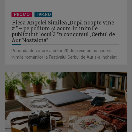
Serialul „Toate pânzele sus!” ne umple duminicile de
PROMO
TVR.RO
aventură, la TVR 2
Piesa Angelei Similea „După noapte vine
zi” – pe podium şi acum în inimile
publicului: locul 3 în concursul „Cerbul de
Aur Nostalgia”
Perioada de votare a celor 70 de piese ce au cucerit
inimile românilor la Festivalul Cerbul de Aur s-a încheiat.
Piesa „Un actor grăbit” a Laurei Stoica – prima în topul
preferinţelor ...