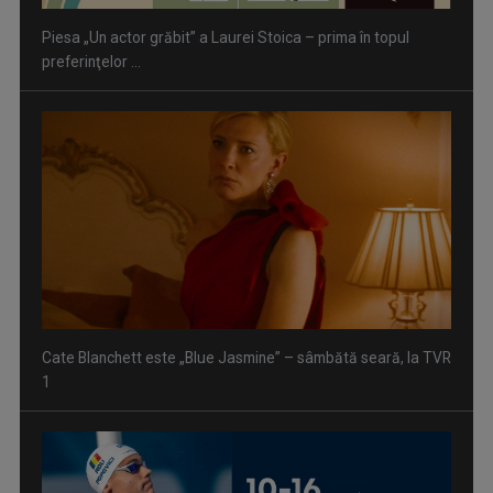
Cate Blanchett este „Blue Jasmine” – sâmbătă seară, la TVR
1
Spectacol total la TVR: David Popovici și tricolorii luptă
pentru aur la ...