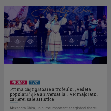
„E cool să fii cult!”, în curând la TVR 1 și TVR 2
Universitatea de Vară, la Băile Tușnad | VIDEO
PROMO
TVR1
Prima câştigătoare a trofeului „Vedeta
populară” şi-a aniversat la TVR majoratul
carierei sale artistice
Alexandra Chira, un nume important aparţinând tinerei