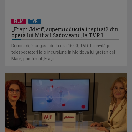
FILM
TVR1
„Frații Jderi”, superproducția inspirată din
Anda Călugăreanu cu „N-am noroc” – a cincea cea mai
opera lui Mihail Sadoveanu, la TVR 1
votată piesă în ...
Duminică, 9 august, de la ora 16.00, TVR 1 îi invită pe
telespectatori la o incursiune în Moldova lui Ștefan cel
Mare, prin filmul „Frații ...
„Cerul” trupei Proconsul – a şasea cea mai votată piesă în
concursul „Cerbul ...