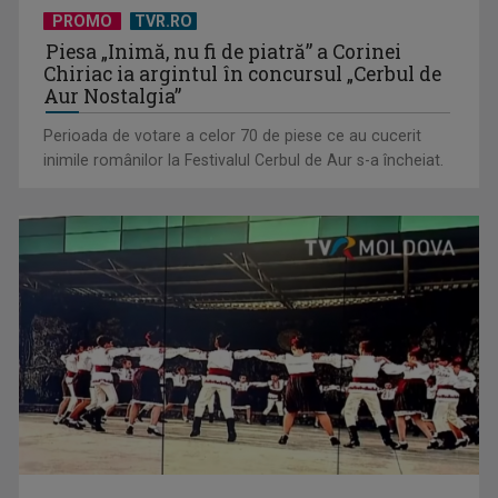
PROMO
TVR.RO
Piesa „Inimă, nu fi de piatră” a Corinei
David Popovici atacă o performanţă istorică la Europene. În
Chiriac ia argintul în concursul „Cerbul de
direct şi în ...
Aur Nostalgia”
Perioada de votare a celor 70 de piese ce au cucerit
inimile românilor la Festivalul Cerbul de Aur s-a încheiat.
„Frații Jderi”, superproducția inspirată din opera lui Mihail
Sadoveanu, la ...