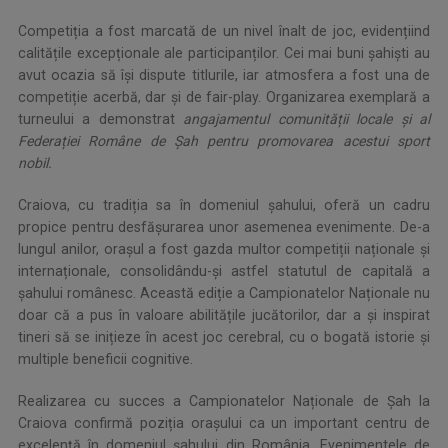
.
Competiția a fost marcată de un nivel înalt de joc, evidențiind
calitățile excepționale ale participanților. Cei mai buni șahiști au
avut ocazia să își dispute titlurile, iar atmosfera a fost una de
competiție acerbă, dar și de fair-play. Organizarea exemplară a
turneului a demonstrat
angajamentul comunității locale și al
Federației Române de Șah pentru promovarea acestui sport
nobil.
Craiova, cu tradiția sa în domeniul șahului, oferă un cadru
propice pentru desfășurarea unor asemenea evenimente. De-a
lungul anilor, orașul a fost gazda multor competiții naționale și
internaționale, consolidându-și astfel statutul de capitală a
șahului românesc. Această ediție a Campionatelor Naționale nu
doar că a pus în valoare abilitățile jucătorilor, dar a și inspirat
tineri să se inițieze în acest joc cerebral, cu o bogată istorie și
multiple beneficii cognitive.
Realizarea cu succes a Campionatelor Naționale de Șah la
Craiova confirmă poziția orașului ca un important centru de
excelență în domeniul șahului din România. Evenimentele de