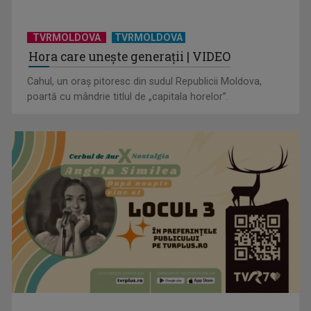
TVRMOLDOVA
TVRMOLDOVA
Hora care unește generații | VIDEO
Cahul, un oraș pitoresc din sudul Republicii Moldova,
poartă cu mândrie titlul de „capitala horelor”.
”Un doctor pentru dumneavoastră” vine cu informații
esențiale pentru o stare ...