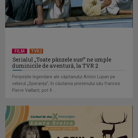
CONCACAF respinge planul FIFA de privatizare parțială a
activităților comerciale
FILM
TVR2
Serialul „Toate pânzele sus!” ne umple
duminicile de aventură, la TVR 2
Peripeţiile legendare ale căpitanului Anton Lupan pe
velierul „Speranţa”, în căutarea prietenului său francez
Pierre Vaillant, pot fi ...
EVENIMENT ESTIVAL - Taberele ARC – Acolo unde începe
ACASĂ