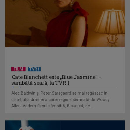
"Robin Hood"-ul serialelor coreene: "Iljimae, hoţul fantomă",
la TVR 1
FILM
TVR1
Cate Blanchett este „Blue Jasmine” –
sâmbătă seară, la TVR 1
Alec Baldwin şi Peter Sarsgaard se mai regăsesc în
Un reper al cinematografiei mondiale, la TVR Cultural:
distribuţia dramei a cărei regie e semnată de Woody
„Roma, oraș deschis”
Allen. Vedem filmul sâmbătă, 8 august, de ...