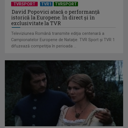
TVRSPORT
TVR1
TVRSPORT
David Popovici atacă o performanţă
istorică la Europene. În direct şi în
exclusivitate la TVR
Televiziunea Română transmite ediţia centenară a
Campionatelor Europene de Nataţie. TVR Sport şi TVR 1
difuzează competiţia în perioada ...
Cum ne-a îmbolnăvit telefonul și cum salvarea era mereu
acolo: Mai încet, fă ...