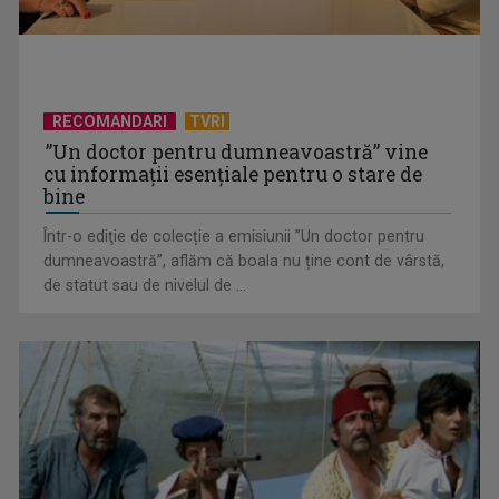
RECOMANDARI
TVRI
”Un doctor pentru dumneavoastră” vine
cu informații esențiale pentru o stare de
bine
Într-o ediţie de colecție a emisiunii ”Un doctor pentru
dumneavoastră”, aflăm că boala nu ține cont de vârstă,
„Spune-mi”, piesa Monicăi Anghel – a patra cea mai votată
de statut sau de nivelul de ...
în concursul ...