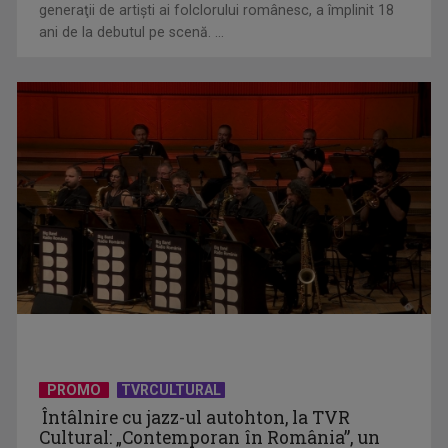
generaţii de artişti ai folclorului românesc, a împlinit 18
ani de la debutul pe scenă. ...
De peste 160 de ani în slujba culturii românești. Povestea
„Societății” din ...
PROMO
TVRCULTURAL
Protest de amploare al fermierilor în Capitală
Întâlnire cu jazz-ul autohton, la TVR
Cultural: „Contemporan în România”, un