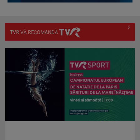
TVR VĂ RECOMANDĂ
Hora care unește generații | VIDEO
Piesa Angelei Similea „După noapte vine zi” – pe podium şi
acum în inimile ...