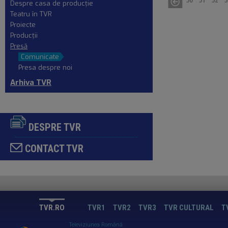
Despre casa de producţie
Teatru în TVR
Proiecte
Producţii
Presă
Comunicate
Presa despre noi
Arhiva TVR
DESPRE TVR
CONTACT TVR
TVR.RO
TVR1
TVR2
TVR3
TVR CULTURAL
T
Televiziunea Română