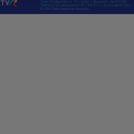
Calea Dorobanţilor nr. 191, sector 1, Bucureşti, cod 010.565
Telefonul telespectatorului: 021.319.91.11, de luni până vineri, 0
© 2026 Toate drepturile rezervate.