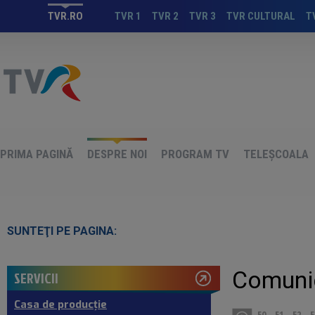
TVR.RO
TVR 1
TVR 2
TVR 3
TVR CULTURAL
T
PRIMA PAGINĂ
DESPRE NOI
PROGRAM TV
TELEȘCOALA
SUNTEŢI PE PAGINA:
Comuni
SERVICII
Casa de producţie
50
51
52
5