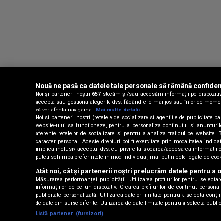
Nouă ne pasă ca datele tale personale să rămână confiden
Noi și partenerii noștri
657
stocăm și/sau accesăm informații pe dispozitivul
accepta sau gestiona alegerile dvs. făcând clic mai jos sau în orice moment, 
vă vor afecta navigarea.
Mai multe detalii
Noi si partenerii nostri (retelele de socializare si agentiile de publicitate
website-ului sa functioneze, pentru a personaliza continutul si anunturile p
aferente retelelor de socializare si pentru a analiza traficul pe website.
caracter personal. Aceste drepturi pot fi exercitate prin modalitatea indic
implica inclusiv acceptul dvs. cu privire la stocarea/accesarea informati
puteti schimba preferintele in mod individual, mai putin cele legate de coo
Atât noi, cât și partenerii noștri prelucrăm datele pentru a o
Măsurarea performanței publicității. Utilizarea profilurilor pentru selecta
informațiilor de pe un dispozitiv. Crearea profilurilor de conținut personali
publicitate personalizată. Utilizarea datelor limitate pentru a selecta con
de date din surse diferite. Utilizarea de date limitate pentru a selecta publi
Listă parteneri (furnizori)