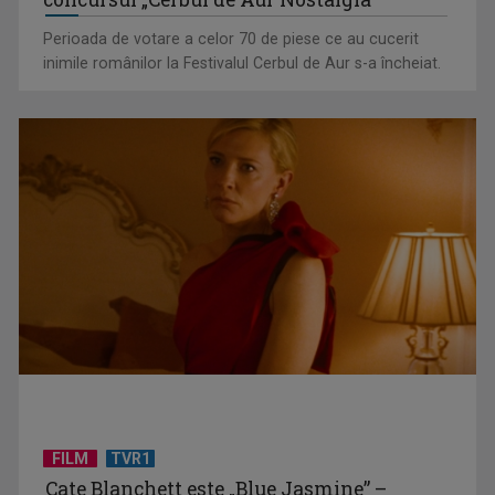
Perioada de votare a celor 70 de piese ce au cucerit
inimile românilor la Festivalul Cerbul de Aur s-a încheiat.
(P) Sandale elegante pentru fetițe: 10 modele pentru
evenimente speciale
FILM
TVR1
(P) Finanțarea în rate pentru panouri fotovoltaice: cum
Cate Blanchett este „Blue Jasmine” –