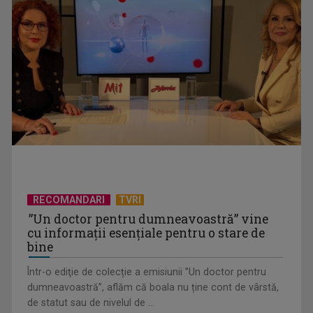
(P) Deratizare și dezinsecție: cum rezolvi o infestare de la
primele semne ...
RECOMANDARI
TVRI
”Un doctor pentru dumneavoastră” vine
cu informații esențiale pentru o stare de
(P) Cea mai bună firmă de case din containere modulare –
bine
Top 5 recomandări 2026
Într-o ediţie de colecție a emisiunii ”Un doctor pentru
dumneavoastră”, aflăm că boala nu ține cont de vârstă,
de statut sau de nivelul de ...