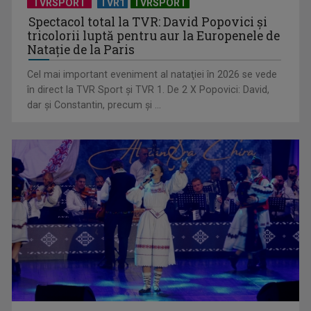
TVRSPORT
TVR1
TVRSPORT
Spectacol total la TVR: David Popovici și
tricolorii luptă pentru aur la Europenele de
Natație de la Paris
Cel mai important eveniment al nataţiei în 2026 se vede
(P) Ce poate însemna faptul că un copil evită conversațiile,
în direct la TVR Sport şi TVR 1. De 2 X Popovici: David,
deși aude și ...
dar şi Constantin, precum şi ...
(P) Eficiența Costurilor în Ortodonție: De ce Aparatul Dentar
Metalic Rămâne ...