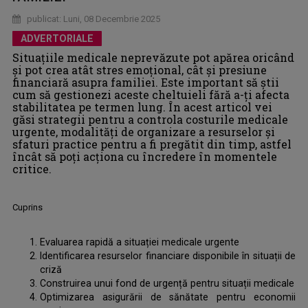
publicat: Luni, 08 Decembrie 2025
ADVERTORIALE
Situațiile medicale neprevăzute pot apărea oricând
și pot crea atât stres emoțional, cât și presiune
financiară asupra familiei. Este important să știi
cum să gestionezi aceste cheltuieli fără a-ți afecta
stabilitatea pe termen lung. În acest articol vei
găsi strategii pentru a controla costurile medicale
urgente, modalități de organizare a resurselor și
sfaturi practice pentru a fi pregătit din timp, astfel
încât să poți acționa cu încredere în momentele
critice.
Cuprins
Evaluarea rapidă a situației medicale urgente
Identificarea resurselor financiare disponibile în situații de
criză
Construirea unui fond de urgență pentru situații medicale
Optimizarea asigurării de sănătate pentru economii