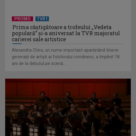
PROMO
TVR1
Prima câştigătoare a trofeului „Vedeta
populară” şi-a aniversat la TVR majoratul
carierei sale artistice
Alexandra Chira, un nume important aparţinând tinerei
generaţii de artişti ai folclorului românesc, a împlinit 18
ani de la debutul pe scenă. ...
(P) Au sfidat toate prognozele într-o piață aflată sub
presiune. Povestea ...