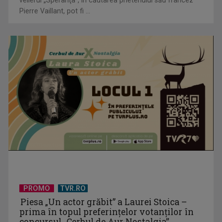
Pierre Vaillant, pot fi ...
(P) Cum să montezi televizorul pe perete ca un profesionist
(P) De ce investesc tot mai mulți profesioniști în educație
executivă, chiar ...
PROMO
TVR.RO
Piesa „Un actor grăbit” a Laurei Stoica –
prima în topul preferinţelor votanţilor în
concursul „Cerbul de Aur Nostalgia”