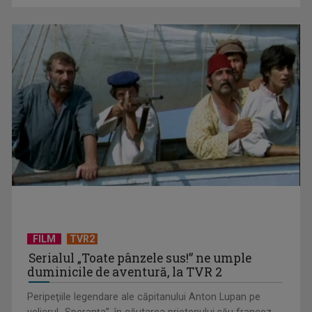
(P) De ce tot mai mulți aleg să producă energie și ce câștigă
concret din asta
FILM
TVR2
Serialul „Toate pânzele sus!” ne umple
duminicile de aventură, la TVR 2
Peripeţiile legendare ale căpitanului Anton Lupan pe
velierul „Speranţa”, în căutarea prietenului său francez