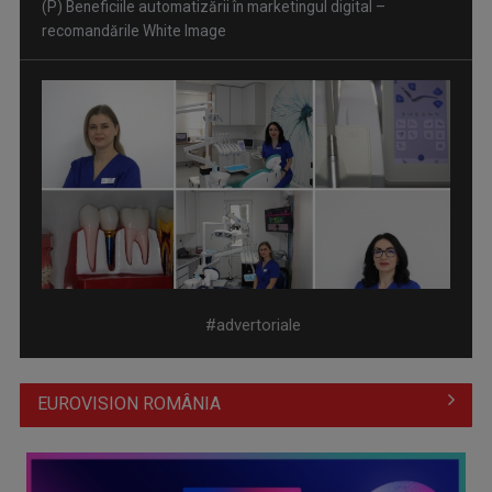
(P) Se poate pune dantură fixă pe implanturi într-o singură
zi? Cum ...
#advertoriale
EUROVISION ROMÂNIA