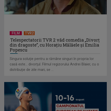
golurile din agenda ...
FILM
TVR2
Telespectatorii TVR 2 văd comedia „Divorţ
din dragoste”, cu Horaţiu Mălăele şi Emilia
Popescu
Singura soluţie pentru a rămâne singuri în propria lor
casă este... divorţul. Filmul regizorului Andrei Blaier, cu o
(P) Cum planifici un weekend cultural fără să cheltuiești mult
distribuţie de zile mari, se ...