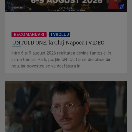
RECOMANDARI
TVRCLUJ
UNTOLD ONE, la Cluj-Napoca | VIDEO
(P) Nouă eră a spațiilor exterioare: ce caută europenii când
transformă ...
Între 6 și 9 august 2026 realitatea devine fantezie. În
inima Central Park, porțile UNTOLD sunt deschise din
nou, iar povestea se va desfășura în ...
(P) Programări non-stop: cum umple un sistem online