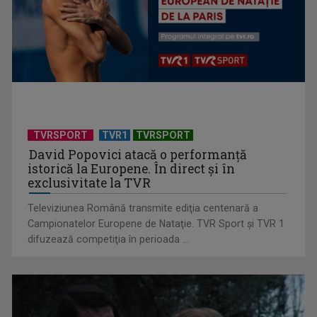
(P) De ce psihologii spun că un card cadou e, de fapt, un
cadou mai bun ...
TVRSPORT
TVR1
TVRSPORT
David Popovici atacă o performanţă
istorică la Europene. În direct şi în
exclusivitate la TVR
Televiziunea Română transmite ediţia centenară a
Campionatelor Europene de Nataţie. TVR Sport şi TVR 1
difuzează competiţia în perioada ...
(P) Cum să creezi un interior în care să te simți acasă