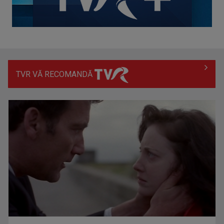
TVR VĂ RECOMANDĂ
(P) Migrene frecvente: când recomandă neurologul un RMN
cerebral?