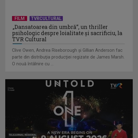
(P) Transformarea digitală a afacerilor: Cum să-ți
construiești o prezență ...
FILM
TVRCULTURAL
„Dansatoarea din umbră”, un thriller
psihologic despre loialitate și sacrificiu, la
TVR Cultural
Clive Owen, Andrea Riseborough şi Gillian Anderson fac
parte din distribuţia producţiei regizate de James Marsh.
O nouă întâlnire cu ...
(P) Cum alegi cel mai eficient vehicul electric pentru drumuri
scurte: ...