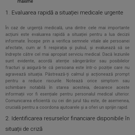
maxime
1. Evaluarea rapidă a situației medicale urgente
În caz de urgență medicală, una dintre cele mai importante
acțiuni este evaluarea rapidă a situației pentru a lua decizii
informate. Începe prin a verifica semnele vitale ale persoanei
afectate, cum ar fi respirația și pulsul, și evaluează să se
îndrepte către cel mai apropiat serviciu medical. Dacă leziunile
sunt evidente, acordă atenție sângerărilor sau posibilelor
fracturi și asigură-te că persoana este într-o poziție care nu
agravează situația. Păstrează-ți calmul și acționează prompt
pentru a reduce riscurile. Notează orice simptom sau
schimbare notabilă în starea acesteia, deoarece aceste
informații vor fi esențiale pentru personalul medical ulterior.
Comunicarea eficientă cu cei din jurul tău este, de asemenea,
crucială pentru a coordona ajutoarele și a oferi un sprijin rapid.
2. Identificarea resurselor financiare disponibile în
situații de criză