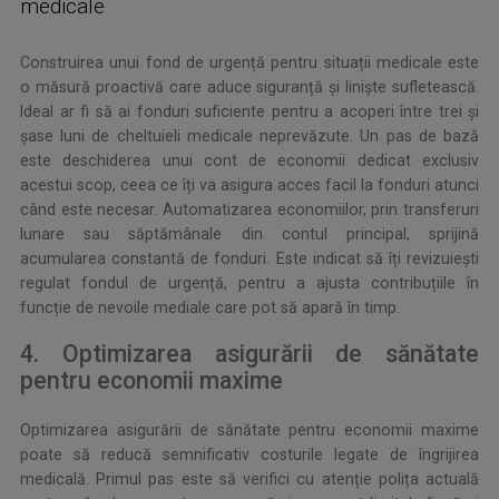
medicale
Construirea unui fond de urgență pentru situații medicale este
o măsură proactivă care aduce siguranță și liniște sufletească.
Ideal ar fi să ai fonduri suficiente pentru a acoperi între trei și
șase luni de cheltuieli medicale neprevăzute. Un pas de bază
este deschiderea unui cont de economii dedicat exclusiv
acestui scop, ceea ce îți va asigura acces facil la fonduri atunci
când este necesar. Automatizarea economiilor, prin transferuri
lunare sau săptămânale din contul principal, sprijină
acumularea constantă de fonduri. Este indicat să îți revizuiești
regulat fondul de urgență, pentru a ajusta contribuțiile în
funcție de nevoile mediale care pot să apară în timp.
4. Optimizarea asigurării de sănătate
pentru economii maxime
Optimizarea asigurării de sănătate pentru economii maxime
poate să reducă semnificativ costurile legate de îngrijirea
medicală. Primul pas este să verifici cu atenție polița actuală