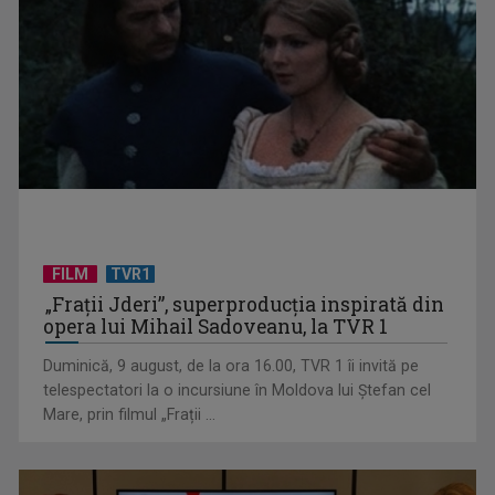
(P) 7 produse pe care să NU le expediezi niciodată fără folie
cu bule
FILM
TVR1
„Frații Jderi”, superproducția inspirată din
opera lui Mihail Sadoveanu, la TVR 1
Duminică, 9 august, de la ora 16.00, TVR 1 îi invită pe
telespectatori la o incursiune în Moldova lui Ștefan cel
Mare, prin filmul „Frații ...