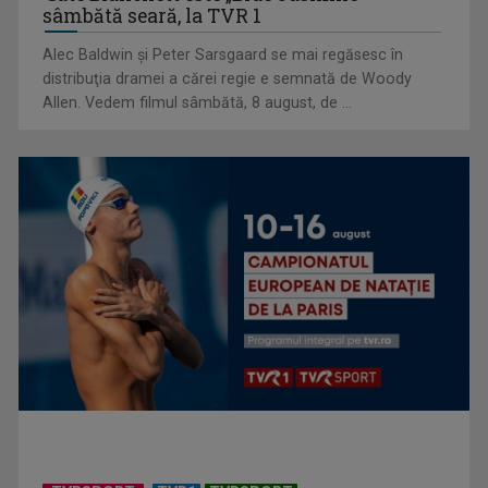
funcționează și ce ...
sâmbătă seară, la TVR 1
Alec Baldwin şi Peter Sarsgaard se mai regăsesc în
distribuţia dramei a cărei regie e semnată de Woody
Allen. Vedem filmul sâmbătă, 8 august, de ...
(P) Detoxifierea digitală la copii: Cum reconstruim atenția
prin jocul liber?