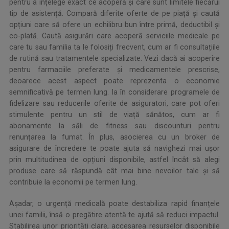
pentru a înțelege exact ce acoperă și care sunt limitele fiecărui
tip de asistență. Compară diferite oferte de pe piață și caută
opțiuni care să ofere un echilibru bun între primă, deductibil și
co-plată. Caută asigurări care acoperă serviciile medicale pe
care tu sau familia ta le folosiți frecvent, cum ar fi consultațiile
de rutină sau tratamentele specializate. Vezi dacă ai acoperire
pentru farmaciile preferate și medicamentele prescrise,
deoarece acest aspect poate reprezenta o economie
semnificativă pe termen lung. Ia în considerare programele de
fidelizare sau reducerile oferite de asiguratori, care pot oferi
stimulente pentru un stil de viață sănătos, cum ar fi
abonamente la săli de fitness sau discounturi pentru
renunțarea la fumat. În plus, asocierea cu un broker de
asigurare de încredere te poate ajuta să navighezi mai ușor
prin multitudinea de opțiuni disponibile, astfel încât să alegi
produse care să răspundă cât mai bine nevoilor tale și să
contribuie la economii pe termen lung.
Așadar, o urgență medicală poate destabiliza rapid finanțele
unei familii, însă o pregătire atentă te ajută să reduci impactul.
Stabilirea unor priorități clare, accesarea resurselor disponibile