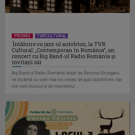
(P) Achizițiile publice depășesc 54 miliarde de lei în primul
PROMO
TVRCULTURAL
trimestru din ...
Întâlnire cu jazz-ul autohton, la TVR
Cultural: „Contemporan în România”, un
concert cu Big Band-ul Radio România şi
invitaţii săi
Big Band-ul Radio România dirijat de Simona Strungaru
ne încântă cu cele mai noi creaţii de jazz autohtone, dar
me vom bucura şi de momentul ...
(P) Aparatul ascuns din bucătărie care schimbă regulile
jocului acasă