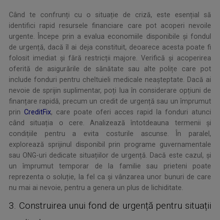
Când te confrunți cu o situație de criză, este esențial să
identifici rapid resursele financiare care pot acoperi nevoile
urgente. Începe prin a evalua economiile disponibile și fondul
de urgență, dacă îl ai deja constituit, deoarece acesta poate fi
folosit imediat și fără restricții majore. Verifică și acoperirea
oferită de asigurările de sănătate sau alte polițe care pot
include fonduri pentru cheltuieli medicale neașteptate. Dacă ai
nevoie de sprijin suplimentar, poți lua în considerare opțiuni de
finanțare rapidă, precum un credit de urgență sau un împrumut
prin
CreditFix
, care poate oferi acces rapid la fonduri atunci
când situația o cere. Analizează întotdeauna termenii și
condițiile pentru a evita costurile ascunse. În paralel,
explorează sprijinul disponibil prin programe guvernamentale
sau ONG-uri dedicate situațiilor de urgență. Dacă este cazul, și
un împrumut temporar de la familie sau prieteni poate
reprezenta o soluție, la fel ca și vânzarea unor bunuri de care
nu mai ai nevoie, pentru a genera un plus de lichiditate.
3. Construirea unui fond de urgență pentru situații