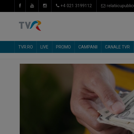
+4 021 3199112
relatiicupublic
TVR.RO
LIVE
PROMO
CAMPANII
CANALE TVR