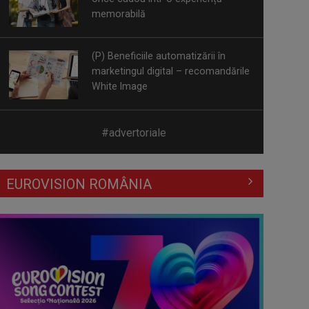
White Image
(P) Se poate pune dantură fixă pe
implanturi într-o singură zi? Cum ...
(P) 5 platforme de meditații online
#advertoriale
din România în 2026
EUROVISION ROMÂNIA
(P) Plajele din broșuri și regulile
pentru vizitatori: ce nu îți spune ...
(P) Migrene frecvente: când
recomandă neurologul un RMN
cerebral?