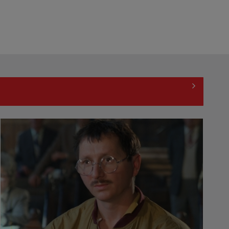
(P) Eficiența Costurilor în
Ortodonție: De ce Aparatul Dentar
Metalic Rămâne ...
(P) Au sfidat toate prognozele într-
o piață aflată sub presiune.
Povestea ...
(P) Achizițiile publice depășesc 54
miliarde de lei în primul trimestru
din ...
(P) Aparatul ascuns din bucătărie
care schimbă regulile jocului acasă