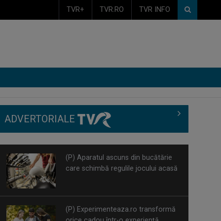
TVR+
TVR.RO
TVR INFO
ADVERTORIALE
(P) Experimenteaza.ro transformă
orice cadou într-o experiență
memorabilă
(P) Beneficiile automatizării în
marketingul digital – recomandările