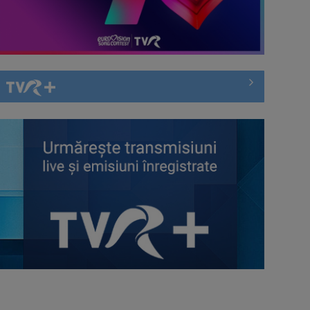
(P) Transformarea digitală a
afacerilor: Cum să-ți construiești o
prezență ...
(P) Cum alegi cel mai eficient
vehicul electric pentru drumuri
scurte: ...
(P) Nouă eră a spațiilor exterioare:
ce caută europenii când
transformă ...
(P) Programări non-stop: cum
umple un sistem online golurile din
agenda ...