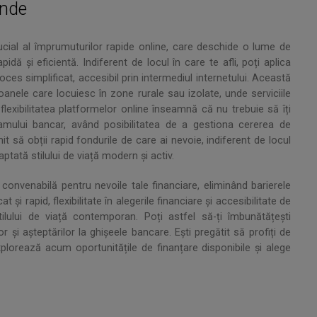
unde
rucial al împrumuturilor rapide online, care deschide o lume de
idă și eficientă. Indiferent de locul în care te afli, poți aplica
ces simplificat, accesibil prin intermediul internetului. Această
oanele care locuiesc în zone rurale sau izolate, unde serviciile
flexibilitatea platformelor online înseamnă că nu trebuie să îți
gramului bancar, având posibilitatea de a gestiona cererea de
it să obții rapid fondurile de care ai nevoie, indiferent de locul
ptată stilului de viață modern și activ.
i convenabilă pentru nevoile tale financiare, eliminând barierele
 și rapid, flexibilitate în alegerile financiare și accesibilitate de
lului de viață contemporan. Poți astfel să-ți îmbunătățești
 și așteptărilor la ghișeele bancare. Ești pregătit să profiți de
plorează acum oportunitățile de finanțare disponibile și alege