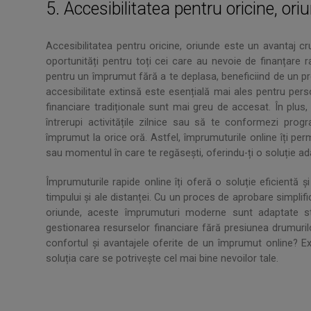
5. Accesibilitatea pentru oricine, ori
Accesibilitatea pentru oricine, oriunde este un avantaj c
oportunități pentru toți cei care au nevoie de finanțare rap
pentru un împrumut fără a te deplasa, beneficiind de un pro
accesibilitate extinsă este esențială mai ales pentru pers
financiare tradiționale sunt mai greu de accesat. În plus, 
întrerupi activitățile zilnice sau să te conformezi pro
împrumut la orice oră. Astfel, împrumuturile online îți perm
sau momentul în care te regăsești, oferindu-ți o soluție ada
Împrumuturile rapide online îți oferă o soluție eficientă ș
timpului și ale distanței. Cu un proces de aprobare simplificat
oriunde, aceste împrumuturi moderne sunt adaptate sti
gestionarea resurselor financiare fără presiunea drumurilor
confortul și avantajele oferite de un împrumut online? Ex
soluția care se potrivește cel mai bine nevoilor tale.