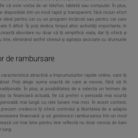
, fie că este vorba de un telefon, tabletă sau computer. În plus,
le disponibile într-un mod rapid și transparent, fără niciun efort
 ideal pentru cei cu un program încărcat sau pentru cei care
fi dificil. Îți poți dedica timpul altor activități importante, în
eastă abordare nu doar că îți simplifică viața, dar îți oferă și
tine, eliminând astfel stresul și agitația asociate cu drumurile
lor de rambursare
aracteristică atractivă a împrumuturilor rapide online, care îți
alizat. Poți alege suma exactă de care ai nevoie, fără să fii
adiționale. În plus, ai posibilitatea de a selecta un termen de
ia ta financiară actuală, fie că preferi o perioadă mai scurtă
o perioadă mai lungă cu rate lunare mai mici. În acest context,
recum credex.ro îți oferă controlul și libertatea de a adapta
i presiunea financiară și să gestionezi rambursarea într-un mod
onează cel mai bine pentru tine reflectă nu doar nevoia de bani
n lung.