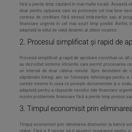
fără a pierde timp căutând în mai multe locații. Această efi
doar pentru opțiunea care se potrivește cel mai bine nevoil
cererea de creditare fără stresul întârzierilor sau al progr
financiare urgente în cel mai scurt timp posibil. Astfel, 
adaptată la stilul de viață dinamic al zilelor noastre.
2. Procesul simplificat și rapid de a
Procesul simplificat și rapid de aprobare constituie un alt
au dezvoltat sisteme eficiente care permit procesarea cere
un interval de doar câteva minute. Spre deosebire de cre
săptămâni întregi, aici se folosește tehnologia pentru a 
cerințe minime în ceea ce privește documentele și o evalu
adaptată pentru a răspunde nevoilor tale financiare urgente.
rezolvi problemele financiare fără a pierde timp prețios sau
3. Timpul economisit prin eliminare
Timpul economisit prin eliminarea drumurilor la bancă est
online. Fără a fi nevoie să-ți ajustezi programul pentru a vi