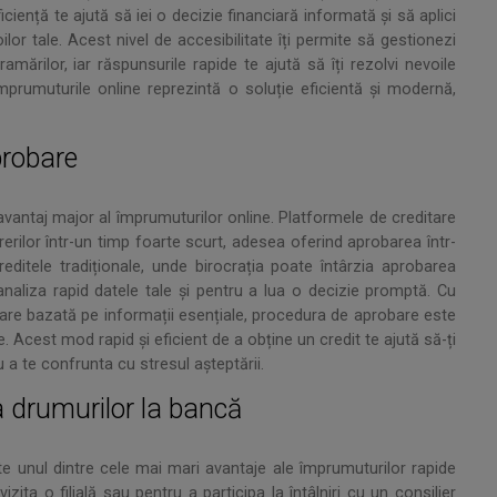
ciență te ajută să iei o decizie financiară informată și să aplici
or tale. Acest nivel de accesibilitate îți permite să gestionezi
amărilor, iar răspunsurile rapide te ajută să îți rezolvi nevoile
împrumuturile online reprezintă o soluție eficientă și modernă,
probare
 avantaj major al împrumuturilor online. Platformele de creditare
rilor într-un timp foarte scurt, adesea oferind aprobarea într-
ditele tradiționale, unde birocrația poate întârzia aprobarea
analiza rapid datele tale și pentru a lua o decizie promptă. Cu
are bazată pe informații esențiale, procedura de aprobare este
 Acest mod rapid și eficient de a obține un credit te ajută să-ți
 a te confrunta cu stresul așteptării.
a drumurilor la bancă
e unul dintre cele mai mari avantaje ale împrumuturilor rapide
zita o filială sau pentru a participa la întâlniri cu un consilier