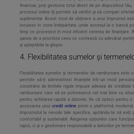
financiar, poți gestiona totul direct de pe dispozitivul tău
procesul online îți permite să verifici și să compari oferte
suplimentar. Acest mod de obținere a unui împrumut este
locuiesc în zone îndepărtate, unde accesul la o bancă poate 
timp ce procesezi în mod eficient cererea de finanțare. Ac
șansa de a prioritiza ceea ce contează cu adevărat pentru 
și așteptările la ghișee.
4. Flexibilitatea sumelor și termene
Flexibilitatea sumelor și termenelor de rambursare este o c
permite să-ți administrezi finanțele într-un mod person
constrâns de limitele rigide impuse adesea de creditele tr
rambursare care să se potrivească cel mai bine cu situaț
pentru achitarea rapidă a datoriei, fie că optezi pentru 
accesarea unui
credit online
printr-o platformă modernă p
împrumutul la nevoile tale specifice, ajutându-te să eviț
confortabil și sustenabil. Alegerea opțiunilor care funcți
rapizi, ci și o gestionare responsabilă a datoriilor pe terme