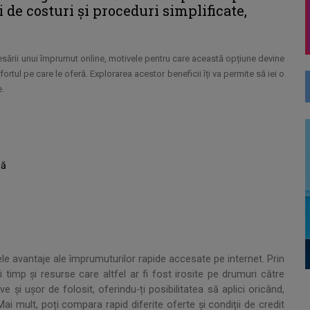
i de costuri și proceduri simplificate,
cesării unui împrumut online, motivele pentru care această opțiune devine
fortul pe care le oferă. Explorarea acestor beneficii îți va permite să iei o
e.
că
lele avantaje ale împrumuturilor rapide accesate pe internet. Prin
timp și resurse care altfel ar fi fost irosite pe drumuri către
ive și ușor de folosit, oferindu-ți posibilitatea să aplici oricând,
Mai mult, poți compara rapid diferite oferte și condiții de credit