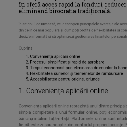
îți oferă acces rapid la fonduri, reducer
eliminând birocrația tradițională.
În articolul ce urmează, vei descoperi principalele avantaje ale ac
din ce în ce mai populară și cum poți profita de flexibilitatea și con
decizie informată și să optimizezi gestionarea finanțelor personal
Cuprins
Conveniența aplicării online
Procesul simplificat și rapid de aprobare
Timpul economisit prin eliminarea drumurilor la ban
Flexibilitatea sumelor și termenelor de rambursare
Accesibilitatea pentru oricine, oriunde
1. Conveniența aplicării online
Conveniența aplicării online reprezintă unul dintre principa
simpla completare a unui formular online, poți economisi 
bănci și întâlniri față-n-față. Platformele online sunt intuit
fie că este zi sau noapte, din confortul propriei locuințe. 