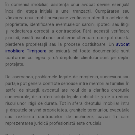
În domeniul imobiliar, asistența unui avocat devine esențială
încă din etapa inițială a unei tranzacții. Cumpărarea sau
vânzarea unui imobil presupune verificarea atentă a actelor de
proprietate, identificarea eventualelor sarcini, ipoteci sau litigii
și redactarea corectă a contractelor. Fără această verificare
juridică, există riscul unor probleme ulterioare care pot duce la
pierderea proprietății sau la procese costisitoare. Un
avocat
imobiliare Timișoara
se asigură că toate documentele sunt
conforme cu legea și că drepturile clientului sunt pe deplin
protejate.
De asemenea, problemele legate de moșteniri, succesiuni sau
partaje pot genera conflicte serioase între membri ai familiei. În
astfel de situații, avocatul are rolul de a clarifica drepturile
succesorale, de a oferi soluții legale echitabile și de a reduce
riscul unor litigii de durată. Tot în sfera dreptului imobiliar intră
și disputele privind proprietatea, granițele terenurilor, evacuările
sau rezilierea contractelor de închiriere, cazuri în care
reprezentarea juridică profesionistă este crucială.