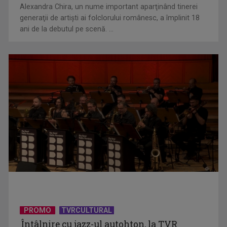
Alexandra Chira, un nume important aparţinând tinerei
generaţii de artişti ai folclorului românesc, a împlinit 18
ani de la debutul pe scenă. ...
(P) Au sfidat toate prognozele într-o piață aflată sub
presiune. Povestea ...
(P) Achizițiile publice depășesc 54 miliarde de lei în primul
PROMO
TVRCULTURAL
trimestru din ...
Întâlnire cu jazz-ul autohton, la TVR