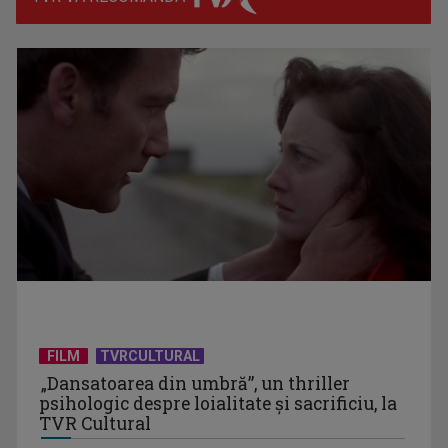
(P) Migrene frecvente: când recomandă neurologul un RMN
cerebral?
(P) Transformarea digitală a afacerilor: Cum să-ți
construiești o prezență ...
FILM
TVRCULTURAL
„Dansatoarea din umbră”, un thriller
psihologic despre loialitate și sacrificiu, la
TVR Cultural