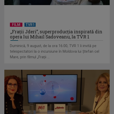
(P) 7 produse pe care să NU le expediezi niciodată fără folie
cu bule
FILM
TVR1
„Frații Jderi”, superproducția inspirată din
opera lui Mihail Sadoveanu, la TVR 1
Duminică, 9 august, de la ora 16.00, TVR 1 îi invită pe
telespectatori la o incursiune în Moldova lui Ștefan cel
Mare, prin filmul „Frații ...
(P) Deratizare și dezinsecție: cum rezolvi o infestare de la
primele semne ...