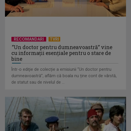
RECOMANDARI
TVRI
”Un doctor pentru dumneavoastră” vine
cu informații esențiale pentru o stare de
(P) Cea mai bună firmă de case din containere modulare –
bine
Top 5 recomandări 2026
Într-o ediţie de colecție a emisiunii ”Un doctor pentru
dumneavoastră”, aflăm că boala nu ține cont de vârstă,
de statut sau de nivelul de ...