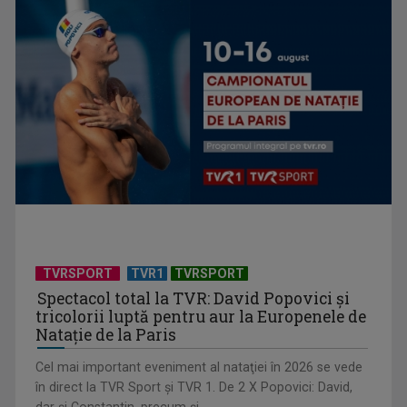
(P) Detoxifierea digitală la copii: Cum reconstruim atenția
prin jocul liber?
TVRSPORT
TVR1
TVRSPORT
Spectacol total la TVR: David Popovici și
tricolorii luptă pentru aur la Europenele de
Natație de la Paris
Cel mai important eveniment al nataţiei în 2026 se vede
(P) Ce poate însemna faptul că un copil evită conversațiile,
în direct la TVR Sport şi TVR 1. De 2 X Popovici: David,
deși aude și ...
dar şi Constantin, precum şi ...