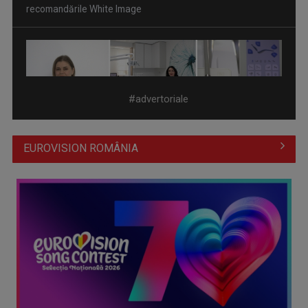
(P) Se poate pune dantură fixă pe implanturi într-o singură
zi? Cum ...
#advertoriale
EUROVISION ROMÂNIA
(P) 5 platforme de meditații online din România în 2026