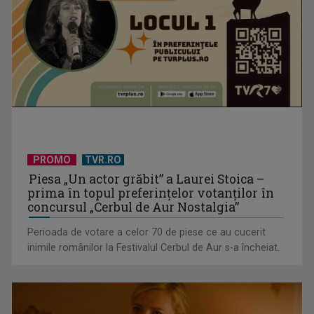
(P) De ce investesc tot mai mulți profesioniști în educație
executivă, chiar ...
PROMO
TVR.RO
Piesa „Un actor grăbit” a Laurei Stoica –
prima în topul preferinţelor votanţilor în
concursul „Cerbul de Aur Nostalgia”
Perioada de votare a celor 70 de piese ce au cucerit
inimile românilor la Festivalul Cerbul de Aur s-a încheiat.
(P) Sandale elegante pentru fetițe: 10 modele pentru