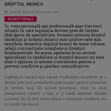
DREPTUL MUNCII
publicat: Miercuri, 28 Ianuarie 2026
ADVERTORIALE
În viața personală sau profesională apar frecvent
situații în care legislația devine greu de înțeles
fără ajutor de specialitate. Domenii precum dreptul
imobiliar și dreptul muncii sunt printre cele mai
sensibile, deoarece implică bunuri de mare valoare,
relații contractuale complexe și drepturi
fundamentale. De aceea, apelarea la un avocat
specializat în imobiliare și dreptul muncii nu este
doar o opțiune, ci adesea o necesitate pentru a
preveni conflicte și pierderi semnificative.
Legislația în vigoare este supusă modificărilor constante, iar o
decizie luată fără consultanță juridică poate genera consecințe
pe termen lung. Un avocat specializat oferă nu doar
interpretarea corectă a legii, ci și soluții adaptate situației
concrete, fie că este vorba despre o tranzacție imobiliară sau
un conflict de muncă.