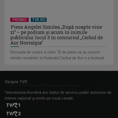
PROMO
TVR.RO
Piesa Angelei Similea „După noapte vine
zi” – pe podium şi acum în inimile
publicului: locul 3 în concursul „Cerbul de
Aur Nostalgia”
Perioada de votare a celor 70 de piese ce au cucerit
inimile românilor la Festivalul Cerbul de Aur s-a încheiat.
Despre TVR
Televiziunea Română are statut de serviciu public autonom de
interes naţional şi emite pe nouă canale: