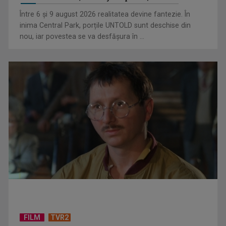
transformă ...
Între 6 și 9 august 2026 realitatea devine fantezie. În
inima Central Park, porțile UNTOLD sunt deschise din
nou, iar povestea se va desfășura în ...
(P) Programări non-stop: cum umple un sistem online
golurile din agenda ...
FILM
TVR2