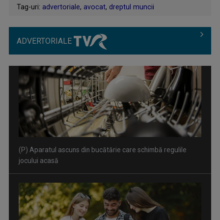
Tag-uri:
advertoriale
,
avocat
,
dreptul muncii
ADVERTORIALE
(P) Experimenteaza.ro transformă orice cadou într-o
experiență memorabilă