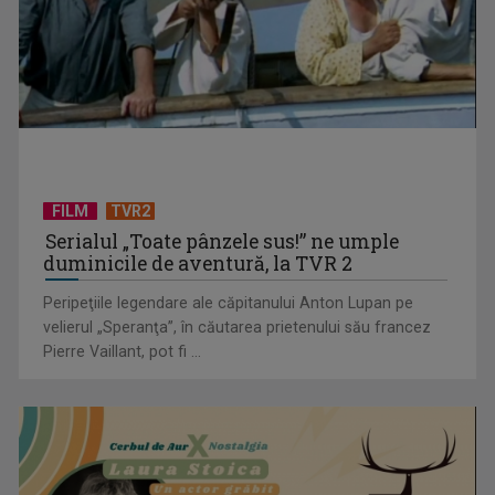
(P) De ce tot mai mulți aleg să producă energie și ce câștigă
concret din asta
FILM
TVR2
Serialul „Toate pânzele sus!” ne umple
duminicile de aventură, la TVR 2
Peripeţiile legendare ale căpitanului Anton Lupan pe
velierul „Speranţa”, în căutarea prietenului său francez
Pierre Vaillant, pot fi ...
(P) Cum să montezi televizorul pe perete ca un profesionist