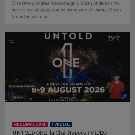
Clive Owen, Andrea Riseborough şi Gillian Anderson fac
parte din distribuţia producţiei regizate de James Marsh.
O nouă întâlnire cu ...
(P) Cum alegi cel mai eficient vehicul electric pentru drumuri
scurte: ...
RECOMANDARI
TVRCLUJ
UNTOLD ONE, la Cluj-Napoca | VIDEO
(P) Nouă eră a spațiilor exterioare: ce caută europenii când