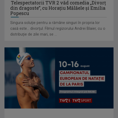
Telespectatorii TVR 2 văd comedia „Divorţ
din dragoste”, cu Horaţiu Mălăele şi Emilia
Popescu
Singura soluţie pentru a rămâne singuri în propria lor
casă este... divorţul. Filmul regizorului Andrei Blaier, cu o
(P) Cum planifici un weekend cultural fără să cheltuiești mult
distribuţie de zile mari, se ...
(P) De ce psihologii spun că un card cadou e, de fapt, un
cadou mai bun ...