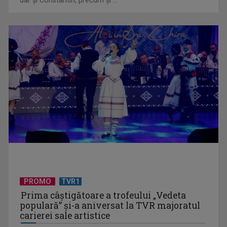
(P) Eficiența Costurilor în Ortodonție: De ce Aparatul Dentar
Metalic Rămâne ...
PROMO
TVR1
Prima câştigătoare a trofeului „Vedeta
populară” şi-a aniversat la TVR majoratul
carierei sale artistice