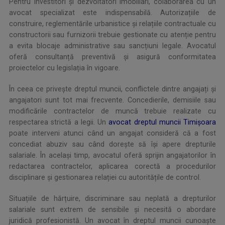
Pentru investitori și dezvoltatori imobiliari, colaborarea cu un
avocat specializat este indispensabilă. Autorizațiile de
construire, reglementările urbanistice și relațiile contractuale cu
constructorii sau furnizorii trebuie gestionate cu atenție pentru
a evita blocaje administrative sau sancțiuni legale. Avocatul
oferă consultanță preventivă și asigură conformitatea
proiectelor cu legislația în vigoare.
În ceea ce privește dreptul muncii, conflictele dintre angajați și
angajatori sunt tot mai frecvente. Concedierile, demisiile sau
modificările contractelor de muncă trebuie realizate cu
respectarea strictă a legii. Un
avocat dreptul muncii Timișoara
poate interveni atunci când un angajat consideră că a fost
concediat abuziv sau când dorește să își apere drepturile
salariale. În același timp, avocatul oferă sprijin angajatorilor în
redactarea contractelor, aplicarea corectă a procedurilor
disciplinare și gestionarea relației cu autoritățile de control.
Situațiile de hărțuire, discriminare sau neplată a drepturilor
salariale sunt extrem de sensibile și necesită o abordare
juridică profesionistă. Un avocat în dreptul muncii cunoaște