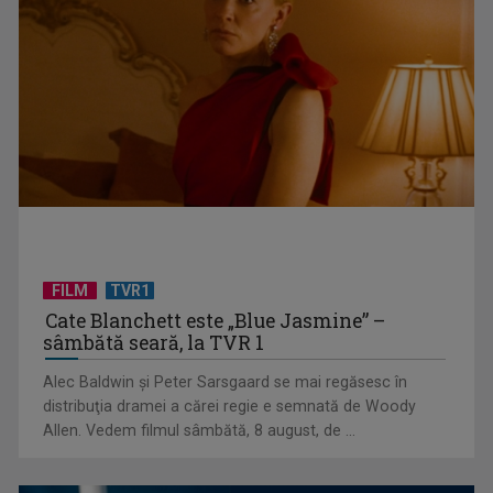
evenimente speciale
FILM
TVR1
(P) Finanțarea în rate pentru panouri fotovoltaice: cum
Cate Blanchett este „Blue Jasmine” –
funcționează și ce ...
sâmbătă seară, la TVR 1
Alec Baldwin şi Peter Sarsgaard se mai regăsesc în
distribuţia dramei a cărei regie e semnată de Woody
Allen. Vedem filmul sâmbătă, 8 august, de ...