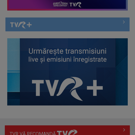
(P) Plajele din broșuri și regulile pentru vizitatori: ce nu îți
spune ...
TVR VĂ RECOMANDĂ