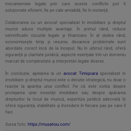
mecanismele legale prin care aceste conflicte pot fi
soluționate eficient, fie pe cale amiabilă, fie în instanță.
Colaborarea cu un avocat specializat în imobiliare și dreptul
muncii aduce multiple avantaje. În primul rând, reduce
semnificativ riscurile legale și financiare. În al doilea rând,
economisește timp și resurse, deoarece problemele sunt
abordate corect încă de la început. Nu în ultimul rând, oferă
siguranță și claritate juridică, aspecte esențiale într-un domeniu
marcat de complexitate și interpretări legale diverse.
În concluzie, apelarea la un
avocat Timișoara
specializat în
imobiliare și dreptul muncii este o decizie strategică, nu doar o
reacție la apariția unui conflict. Fie că este vorba despre
protejarea unei investiții imobiliare sau despre apărarea
drepturilor la locul de muncă, expertiza juridică adecvată îți
oferă siguranță, stabilitate și încredere în fiecare pas pe care îl
faci.
Sursa foto:
https://musatoiu.com/