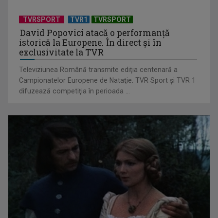
TVRSPORT
TVR1
TVRSPORT
David Popovici atacă o performanţă
istorică la Europene. În direct şi în
exclusivitate la TVR
Televiziunea Română transmite ediţia centenară a
Campionatelor Europene de Nataţie. TVR Sport şi TVR 1
difuzează competiţia în perioada ...
(P) Cum să creezi un interior în care să te simți acasă