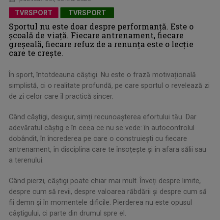
TVRSPORT
TVRSPORT
Sportul nu este doar despre performanță. Este o
școală de viață. Fiecare antrenament, fiecare
greșeală, fiecare refuz de a renunța este o lecție
care te crește.
În sport, întotdeauna câștigi. Nu este o frază motivațională
simplistă, ci o realitate profundă, pe care sportul o revelează zi
de zi celor care îl practică sincer.
Când câștigi, desigur, simți recunoașterea efortului tău. Dar
adevăratul câștig e în ceea ce nu se vede: în autocontrolul
dobândit, în încrederea pe care o construiești cu fiecare
antrenament, în disciplina care te însoțește și în afara sălii sau
a terenului.
Când pierzi, câștigi poate chiar mai mult. Înveți despre limite,
despre cum să revii, despre valoarea răbdării și despre cum să
fii demn și în momentele dificile. Pierderea nu este opusul
câștigului, ci parte din drumul spre el.