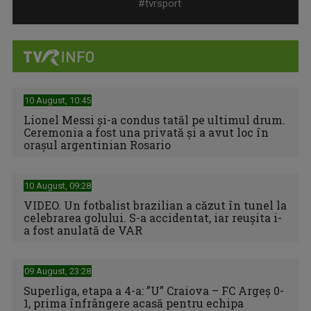
#tvrsport
10 August, 10:45
Lionel Messi și-a condus tatăl pe ultimul drum.
Ceremonia a fost una privată și a avut loc în
orașul argentinian Rosario
Format extins și șase reprezentative deja calificate pentru
ediția centenară ...
10 August, 09:28
VIDEO. Un fotbalist brazilian a căzut în tunel la
celebrarea golului. S-a accidentat, iar reușita i-
a fost anulată de VAR
09 August, 23:28
Superliga, etapa a 4-a: ”U” Craiova – FC Argeș 0-
1, prima înfrângere acasă pentru echipa