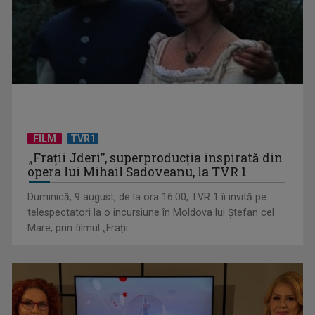
CM 2026: Belgia și Anglia, calificate în optimile de finală
FILM
TVR1
„Frații Jderi”, superproducția inspirată din
opera lui Mihail Sadoveanu, la TVR 1
Duminică, 9 august, de la ora 16.00, TVR 1 îi invită pe
telespectatori la o incursiune în Moldova lui Ștefan cel
Mare, prin filmul „Frații ...