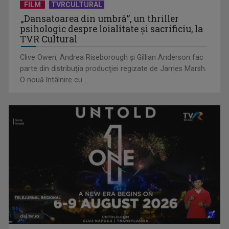
FILM
TVRCULTURAL
CM 2026: Franța, calificată în semifinale după 2-0 cu Maroc
„Dansatoarea din umbră”, un thriller
psihologic despre loialitate și sacrificiu, la
TVR Cultural
Clive Owen, Andrea Riseborough şi Gillian Anderson fac
parte din distribuţia producţiei regizate de James Marsh.
O nouă întâlnire cu ...
Cătălin Preda și Constantin Popovici luptă pentru trofeul
Cupei Mondiale la ...