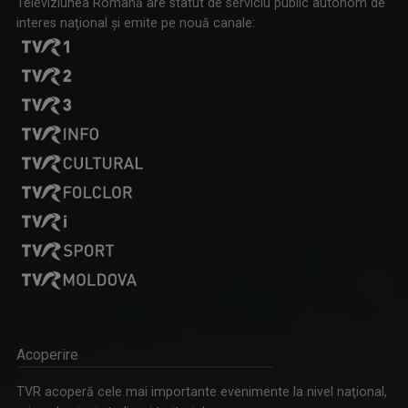
Televiziunea Română are statut de serviciu public autonom de
interes naţional şi emite pe nouă canale:
Acoperire
TVR acoperă cele mai importante evenimente la nivel naţional,