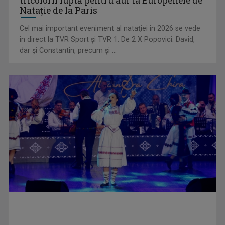
tricolorii luptă pentru aur la Europenele de
Natație de la Paris
Cel mai important eveniment al nataţiei în 2026 se vede
TVR Sport transmite în direct semifinalele și finalele
în direct la TVR Sport şi TVR 1. De 2 X Popovici: David,
Campionatelor ...
dar şi Constantin, precum şi ...