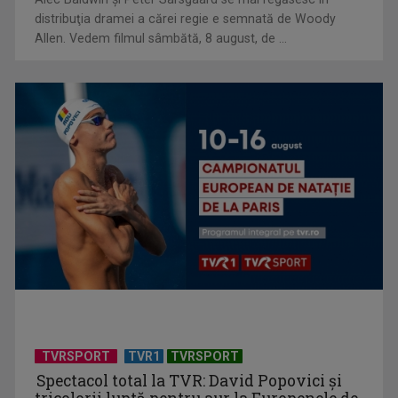
distribuţia dramei a cărei regie e semnată de Woody
Allen. Vedem filmul sâmbătă, 8 august, de ...
Tenis internațional la Târgu Mureș! TVR Sport transmite
finalele AXERIA Open ...
TVRSPORT
TVR1
TVRSPORT
Spectacol total la TVR: David Popovici și