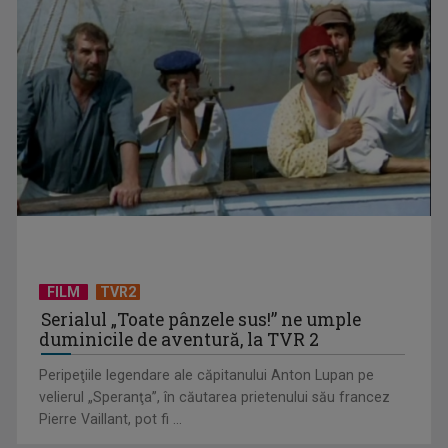
CM 2026: Etapa a 3-a, în perioada 24-28 iunie
FILM
TVR2
Serialul „Toate pânzele sus!” ne umple
duminicile de aventură, la TVR 2
Peripeţiile legendare ale căpitanului Anton Lupan pe
velierul „Speranţa”, în căutarea prietenului său francez
Spectacolul rezistenței, ambiției și performanței!
Pierre Vaillant, pot fi ...
Campionatul European de ...