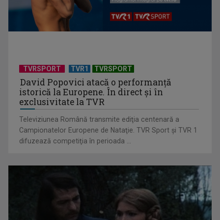
Cupa Națiunilor la rugby debutează la TVR Sport. „Stejarii”
intră în cursa ...
TVRSPORT
TVR1
TVRSPORT
David Popovici atacă o performanţă
istorică la Europene. În direct şi în
exclusivitate la TVR
Televiziunea Română transmite ediţia centenară a
Campionatelor Europene de Nataţie. TVR Sport şi TVR 1
difuzează competiţia în perioada ...
CM 2026: Spania, Portugalia și Elveția, calificate în optimi