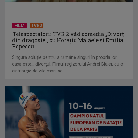
FILM
TVR2
Telespectatorii TVR 2 văd comedia „Divorţ
din dragoste”, cu Horaţiu Mălăele şi Emilia
Popescu
Singura soluţie pentru a rămâne singuri în propria lor
casă este... divorţul. Filmul regizorului Andrei Blaier, cu o
distribuţie de zile mari, se ...
CM de fotbal: Anglia și Norvegia, în sferturile de finală