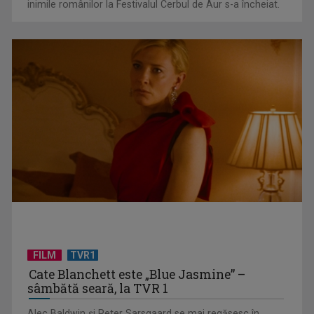
inimile românilor la Festivalul Cerbul de Aur s-a încheiat.
Spectacol total la TVR: David Popovici și tricolorii luptă
pentru aur la ...
FILM
TVR1
Cate Blanchett este „Blue Jasmine” –
CONCACAF respinge planul FIFA de privatizare parțială a
sâmbătă seară, la TVR 1
activităților comerciale
Alec Baldwin şi Peter Sarsgaard se mai regăsesc în