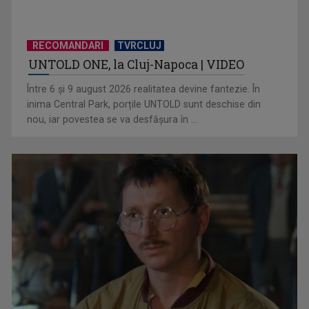
RECOMANDARI
TVRCLUJ
UNTOLD ONE, la Cluj-Napoca | VIDEO
CM 2026: Elveția se impune la penalty-uri, în timp ce
Între 6 și 9 august 2026 realitatea devine fantezie. În
Argentina reușește o ...
inima Central Park, porțile UNTOLD sunt deschise din
nou, iar povestea se va desfășura în ...
Echipele gazdă părăsesc Cupa Mondială în faza optimilor, în
timp ce Spania ...