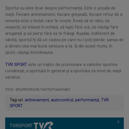
Sportul nu este doar despre performanță. Este o școală de
viață. Fiecare antrenament, fiecare greșeală, fiecare refuz de a
renunța este o lecție care te crește. Înveți să te ridici, să
respecți, să trăiești în echipă, să lupți fără ură, să câștigi fără
aroganță și să pierzi fără să te frângi. Așadar, indiferent de
vârstă, sportul îți dă un cadou pe care nu-l poți pierde: șansa de
a deveni cea mai bună versiune a ta. Și din acest motiv, în
sport, câștigi întotdeauna.
TVR SPORT
este un mijloc de promovare a valorilor sportive
românești, a sportului în general și a sportului ca mod de viață
sănătos.
foto: shutterstock/vectorfusionart
Tag-uri:
antrenament
,
autocontrol
,
performanță
,
TVR
SPORT
TVRSPORT