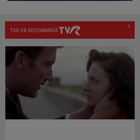
TVR VĂ RECOMANDĂ
Universitatea Craiova își adjudecă Supercupa României în
urma loviturilor de ...