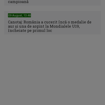
campioană
Spania cucerește al doilea titlu mondial din istorie după o
09 August, 13:48
finală dramatică ...
Canotaj: România a cucerit încă o medalie de
aur şi una de argint la Mondialele U19,
încheiate pe primul loc
Primul 10 al Nadiei Comăneci, la 50 de ani de la momentul
care a schimbat ...