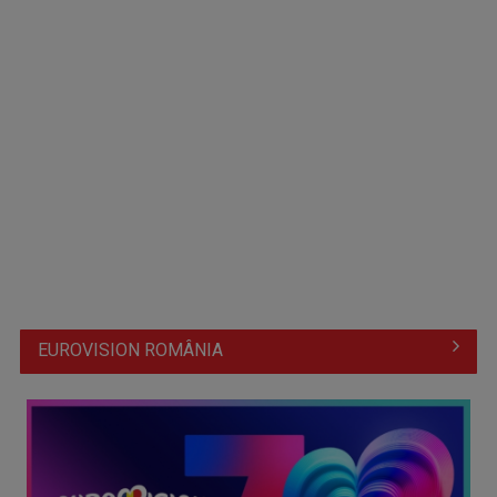
Universitatea Cluj părăsește Europa League și continuă în
Conference League
EUROVISION ROMÂNIA