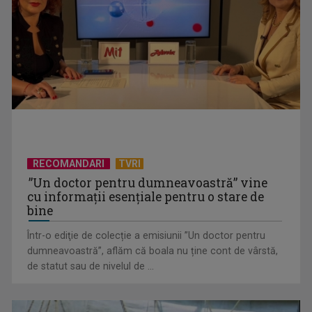
Cupa Mondială de fotbal 2026: 16-imile de finală în perioada
28 iunie – 3 iulie
RECOMANDARI
TVRI
”Un doctor pentru dumneavoastră” vine
cu informații esențiale pentru o stare de
bine
David Popovici, aur și în finala de 200 de metri liber de la
Trofeul Sette Colli
Într-o ediţie de colecție a emisiunii ”Un doctor pentru
dumneavoastră”, aflăm că boala nu ține cont de vârstă,
de statut sau de nivelul de ...