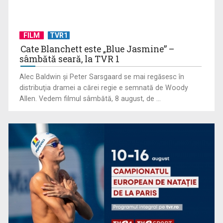
FILM
TVR1
Sydney devine capitala polo-ului mondial. Weekend decisiv
la Cupa Mondială ...
Cate Blanchett este „Blue Jasmine” –
sâmbătă seară, la TVR 1
Alec Baldwin şi Peter Sarsgaard se mai regăsesc în
distribuţia dramei a cărei regie e semnată de Woody
Allen. Vedem filmul sâmbătă, 8 august, de ...
Format extins și șase reprezentative deja calificate pentru
ediția centenară ...