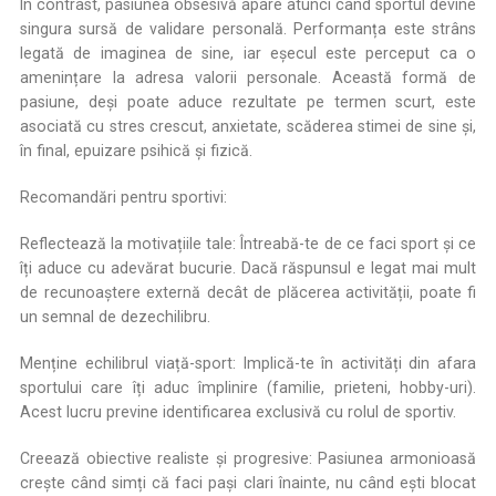
În contrast, pasiunea obsesivă apare atunci când sportul devine
singura sursă de validare personală. Performanța este strâns
legată de imaginea de sine, iar eșecul este perceput ca o
amenințare la adresa valorii personale. Această formă de
pasiune, deși poate aduce rezultate pe termen scurt, este
asociată cu stres crescut, anxietate, scăderea stimei de sine și,
în final, epuizare psihică și fizică.
Recomandări pentru sportivi:
Reflectează la motivațiile tale: Întreabă-te de ce faci sport și ce
îți aduce cu adevărat bucurie. Dacă răspunsul e legat mai mult
de recunoaștere externă decât de plăcerea activității, poate fi
un semnal de dezechilibru.
Menține echilibrul viață-sport: Implică-te în activități din afara
sportului care îți aduc împlinire (familie, prieteni, hobby-uri).
Acest lucru previne identificarea exclusivă cu rolul de sportiv.
Creează obiective realiste și progresive: Pasiunea armonioasă
crește când simți că faci pași clari înainte, nu când ești blocat