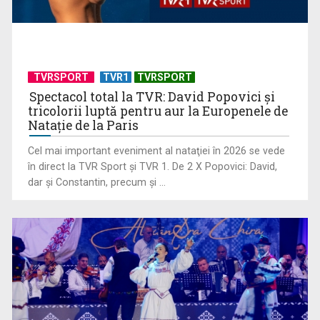
TVRSPORT
TVR1
TVRSPORT
Spectacol total la TVR: David Popovici și
tricolorii luptă pentru aur la Europenele de
Natație de la Paris
Spania cucerește al doilea titlu mondial din istorie după o
Cel mai important eveniment al nataţiei în 2026 se vede
finală dramatică ...
în direct la TVR Sport şi TVR 1. De 2 X Popovici: David,
dar şi Constantin, precum şi ...