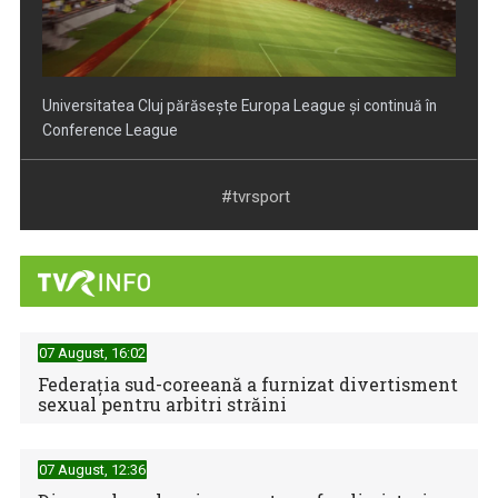
Argentina se califică în finala Cupei Mondiale după o
revenire spectaculoasă ...
#tvrsport
07 August, 16:02
Federaţia sud-coreeană a furnizat divertisment
sexual pentru arbitri străini
Spania a învins Franța cu 2-0 și s-a calificat în finala
Campionatului Mondial
07 August, 12:36