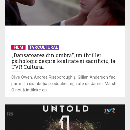
Cupa Națiunilor la rugby debutează la TVR Sport. „Stejarii”
intră în cursa ...
FILM
TVRCULTURAL
„Dansatoarea din umbră”, un thriller
psihologic despre loialitate și sacrificiu, la
TVR Cultural
Clive Owen, Andrea Riseborough şi Gillian Anderson fac
parte din distribuţia producţiei regizate de James Marsh.
O nouă întâlnire cu ...
CM 2026: Spania, Portugalia și Elveția, calificate în optimi