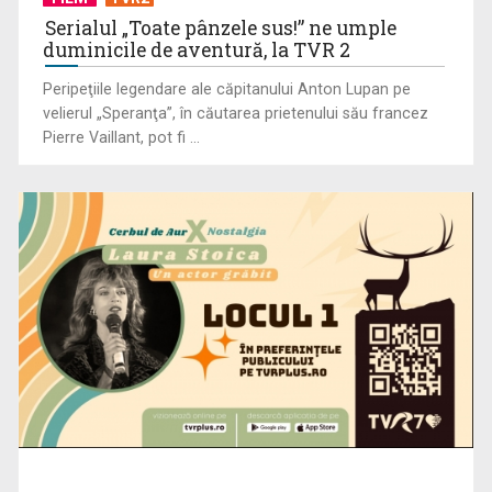
Serialul „Toate pânzele sus!” ne umple
duminicile de aventură, la TVR 2
Peripeţiile legendare ale căpitanului Anton Lupan pe
velierul „Speranţa”, în căutarea prietenului său francez
Pierre Vaillant, pot fi ...
TVR Sport transmite în direct semifinalele și finalele
Campionatelor ...
Inițiative pentru evitarea traumatismelor craniene în fotbal