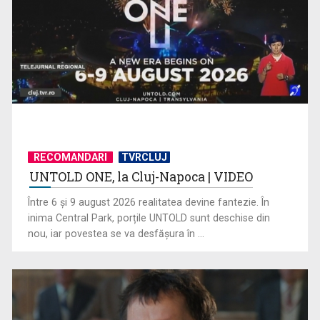
RECOMANDARI
TVRCLUJ
UNTOLD ONE, la Cluj-Napoca | VIDEO
CM 2026: Belgia și Anglia, calificate în optimile de finală
Între 6 și 9 august 2026 realitatea devine fantezie. În
inima Central Park, porțile UNTOLD sunt deschise din
nou, iar povestea se va desfășura în ...