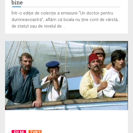
CONCACAF respinge planul FIFA de privatizare parțială a
bine
activităților comerciale
Într-o ediţie de colecție a emisiunii ”Un doctor pentru
dumneavoastră”, aflăm că boala nu ține cont de vârstă,
de statut sau de nivelul de ...
Tenis internațional la Târgu Mureș! TVR Sport transmite
finalele AXERIA Open ...
FILM
TVR2