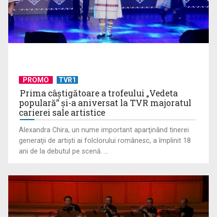
PROMO
TVR1
Prima câştigătoare a trofeului „Vedeta
populară” şi-a aniversat la TVR majoratul
carierei sale artistice
Alexandra Chira, un nume important aparţinând tinerei
generaţii de artişti ai folclorului românesc, a împlinit 18
ani de la debutul pe scenă. ...