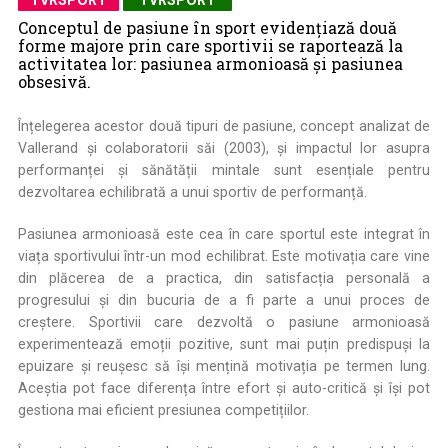
TVRSPORT
TVRSPORT
Conceptul de pasiune în sport evidențiază două
forme majore prin care sportivii se raportează la
activitatea lor: pasiunea armonioasă și pasiunea
obsesivă.
Înțelegerea acestor două tipuri de pasiune, concept analizat de
Vallerand și colaboratorii săi (2003), și impactul lor asupra
performanței și sănătății mintale sunt esențiale pentru
dezvoltarea echilibrată a unui sportiv de performanță.
Pasiunea armonioasă este cea în care sportul este integrat în
viața sportivului într-un mod echilibrat. Este motivația care vine
din plăcerea de a practica, din satisfacția personală a
progresului și din bucuria de a fi parte a unui proces de
creștere. Sportivii care dezvoltă o pasiune armonioasă
experimentează emoții pozitive, sunt mai puțin predispuși la
epuizare și reușesc să își mențină motivația pe termen lung.
Aceștia pot face diferența între efort și auto-critică și își pot
gestiona mai eficient presiunea competițiilor.