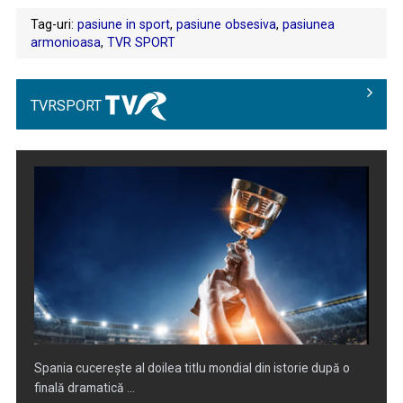
Tag-uri:
pasiune in sport
,
pasiune obsesiva
,
pasiunea
armonioasa
,
TVR SPORT
TVRSPORT
Primul 10 al Nadiei Comăneci, la 50 de ani de la momentul
care a schimbat ...