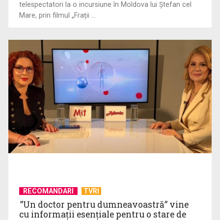
telespectatori la o incursiune în Moldova lui Ștefan cel
Mare, prin filmul „Frații ...
Spectacol total la TVR: David Popovici și tricolorii luptă
pentru aur la ...
RECOMANDARI
TVRI
”Un doctor pentru dumneavoastră” vine
cu informații esențiale pentru o stare de