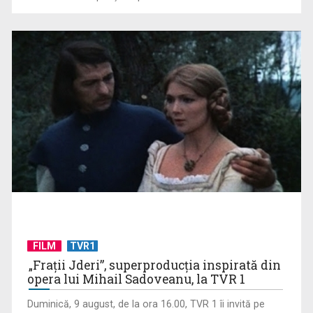
Spectacolul rezistenței, ambiției și performanței!
Campionatul European de ...
David Popovici atacă o performanţă istorică la Europene. În
direct şi în ...
FILM
TVR1
„Frații Jderi”, superproducția inspirată din
opera lui Mihail Sadoveanu, la TVR 1
Duminică, 9 august, de la ora 16.00, TVR 1 îi invită pe