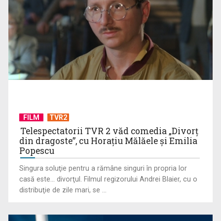
Cupa Mondială de fotbal 2026: 16-imile de finală în perioada
28 iunie – 3 iulie
FILM
TVR2
Telespectatorii TVR 2 văd comedia „Divorţ
din dragoste”, cu Horaţiu Mălăele şi Emilia
Popescu
Singura soluţie pentru a rămâne singuri în propria lor
casă este... divorţul. Filmul regizorului Andrei Blaier, cu o
David Popovici, aur și în finala de 200 de metri liber de la
distribuţie de zile mari, se ...
Trofeul Sette Colli