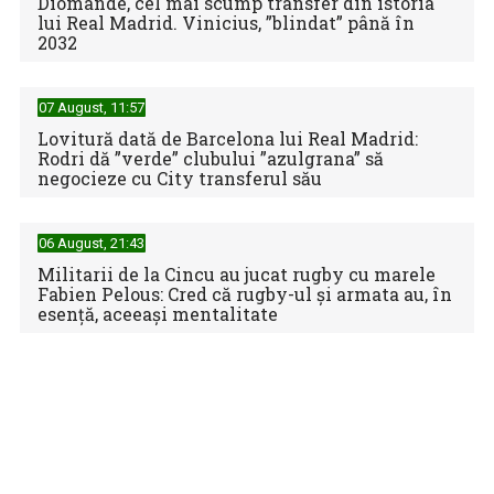
Diomande, cel mai scump transfer din istoria
lui Real Madrid. Vinicius, ”blindat” până în
2032
07 August, 11:57
Lovitură dată de Barcelona lui Real Madrid:
Rodri dă ”verde” clubului ”azulgrana” să
negocieze cu City transferul său
06 August, 21:43
Universitatea Craiova își adjudecă Supercupa României în
Militarii de la Cincu au jucat rugby cu marele
urma loviturilor de ...
Fabien Pelous: Cred că rugby-ul și armata au, în
esență, aceeași mentalitate