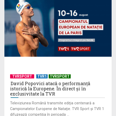
CM 2026: Etapa a 3-a, în perioada 24-28 iunie
TVRSPORT
TVR1
TVRSPORT
David Popovici atacă o performanţă
istorică la Europene. În direct şi în
exclusivitate la TVR
Televiziunea Română transmite ediţia centenară a
Campionatelor Europene de Nataţie. TVR Sport şi TVR 1
difuzează competiţia în perioada ...