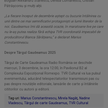
Bogdan-Alexandru Stănescu, Denisa Comănescu, Cristian
Pătrășconiu și mulți alții.
​„La fiecare început de decembrie aştept cu bucurie întâlnirea cu
unii dintre cei mai semnificativi protagonişti ai lumii literelor de la
noi. Gaudeamus îmi dă această ocazie, în maratoane live pe care
nu le-aş putea realiza fără echipa TVR coordonată impecabil de
producătorul Bianca Sărăţeanu,” a declarat Marius
Constantinescu.
Despre Târgul Gaudeamus 2025
Târgul de Carte Gaudeamus Radio România se deschide
miercuri, 3 decembrie, la ora 12:00, în Pavilionul B2 al
Complexului Expozițional Romexpo. TVR Cultural va lua pulsul
evenimentului, aducând telespectatorilor transmisiuni pas cu
pas despre noutățile editoriale, lansările de carte și întâlnirile
cititorilor cu autorii și editorii.
Tag-uri:
Marius Constantinescu
,
Mirela Nagâţ
,
Nadine
Vladescu
,
Târgul de carte Gaudeamus
,
TVR Cultural