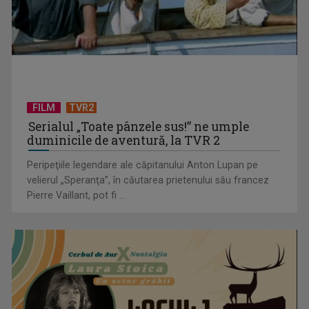
TVR lansează un apel pentru proiecte de emisiuni
FILM
TVR2
Serialul „Toate pânzele sus!” ne umple
duminicile de aventură, la TVR 2
Peripeţiile legendare ale căpitanului Anton Lupan pe
velierul „Speranţa”, în căutarea prietenului său francez
Pierre Vaillant, pot fi ...
"Robin Hood"-ul serialelor coreene: "Iljimae, hoţul fantomă",
la TVR 1