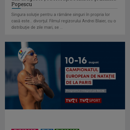
Popescu
Singura soluţie pentru a rămâne singuri în propria lor
casă este... divorţul. Filmul regizorului Andrei Blaier, cu o
Cum ne-a îmbolnăvit telefonul și cum salvarea era mereu
distribuţie de zile mari, se ...
acolo: Mai încet, fă ...
Anda Călugăreanu cu „N-am noroc” – a cincea cea mai
votată piesă în ...