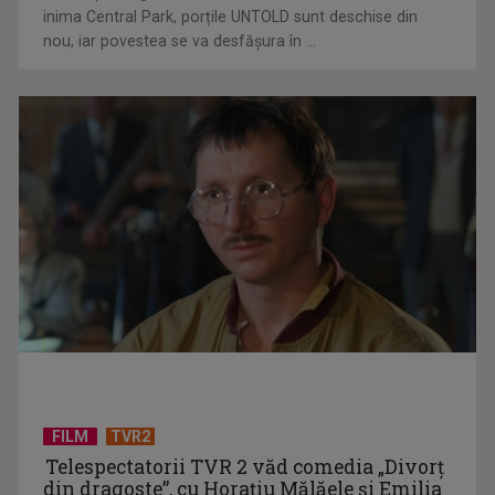
inima Central Park, porțile UNTOLD sunt deschise din
nou, iar povestea se va desfășura în ...
Piesa Angelei Similea „După noapte vine zi” – pe podium şi
acum în inimile ...
FILM
TVR2
Telespectatorii TVR 2 văd comedia „Divorţ
din dragoste”, cu Horaţiu Mălăele şi Emilia