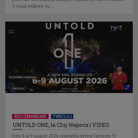
O nouă întâlnire cu ...
Piesa „Inimă, nu fi de piatră” a Corinei Chiriac ia argintul în
concursul ...
RECOMANDARI
TVRCLUJ
UNTOLD ONE, la Cluj-Napoca | VIDEO
Hora care unește generații | VIDEO
Între 6 și 9 august 2026 realitatea devine fantezie. În