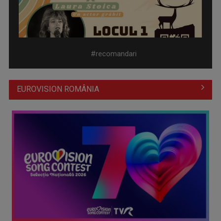
Piesa „Un actor grăbit” a Laurei Stoica – prima în topul
preferinţelor ...
#recomandari
EUROVISION ROMÂNIA
Cate Blanchett este „Blue Jasmine” – sâmbătă seară, la TVR
1