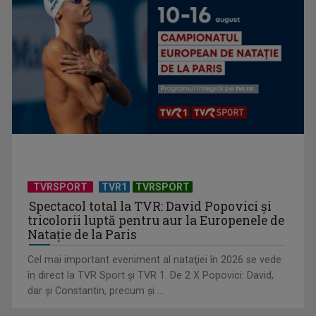
Universitatea de Vară, la Băile Tușnad | VIDEO
TVRSPORT
TVR1
TVRSPORT
Spectacol total la TVR: David Popovici și
tricolorii luptă pentru aur la Europenele de
Natație de la Paris
Cel mai important eveniment al nataţiei în 2026 se vede
„Dansatoarea din umbră”, un thriller psihologic despre
în direct la TVR Sport şi TVR 1. De 2 X Popovici: David,
loialitate și ...
dar şi Constantin, precum şi ...