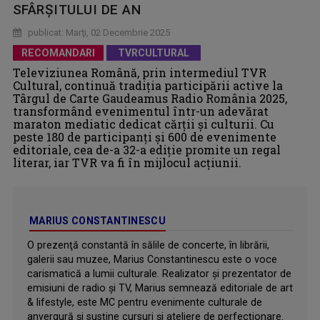
SFÂRȘITULUI DE AN
publicat: Marţi, 02 Decembrie 2025
RECOMANDARI
TVRCULTURAL
Televiziunea Română, prin intermediul TVR
Cultural, continuă tradiția participării active la
Târgul de Carte Gaudeamus Radio România 2025,
transformând evenimentul într-un adevărat
maraton mediatic dedicat cărții și culturii. Cu
peste 180 de participanți și 600 de evenimente
editoriale, cea de-a 32-a ediție promite un regal
literar, iar TVR va fi în mijlocul acțiunii.
MARIUS CONSTANTINESCU
O prezenţă constantă în sălile de concerte, în librării,
galerii sau muzee, Marius Constantinescu este o voce
carismatică a lumii culturale. Realizator şi prezentator de
emisiuni de radio şi TV, Marius semnează editoriale de art
& lifestyle, este MC pentru evenimente culturale de
anvergură și susține cursuri și ateliere de perfecționare.