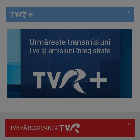
Spectacol total la TVR: David Popovici și tricolorii luptă
pentru aur la ...
TVR VĂ RECOMANDĂ