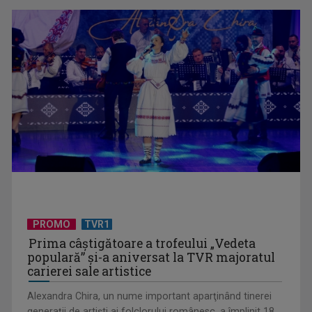
UNTOLD ONE, la Cluj-Napoca | VIDEO
PROMO
TVR1
Prima câştigătoare a trofeului „Vedeta
populară” şi-a aniversat la TVR majoratul
carierei sale artistice
Alexandra Chira, un nume important aparţinând tinerei
generaţii de artişti ai folclorului românesc, a împlinit 18