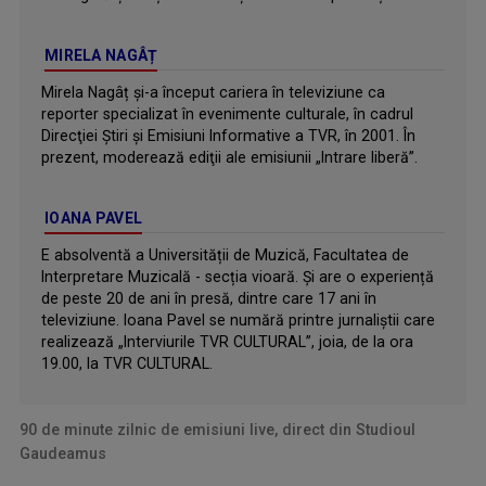
MIRELA NAGÂȚ
Mirela Nagâț şi-a început cariera în televiziune ca
reporter specializat în evenimente culturale, în cadrul
Direcţiei Ştiri şi Emisiuni Informative a TVR, în 2001. În
prezent, moderează ediţii ale emisiunii „Intrare liberă”.
IOANA PAVEL
E absolventă a Universității de Muzică, Facultatea de
Interpretare Muzicală - secția vioară. Şi are o experiență
de peste 20 de ani în presă, dintre care 17 ani în
televiziune. Ioana Pavel se numără printre jurnaliştii care
realizează „Interviurile TVR CULTURAL”, joia, de la ora
19.00, la TVR CULTURAL.
90 de minute zilnic de emisiuni live, direct din Studioul
Gaudeamus