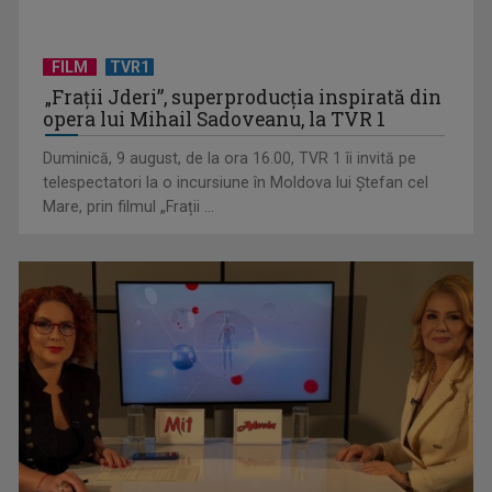
FILM
TVR1
„Spune-mi”, piesa Monicăi Anghel – a patra cea mai votată
„Frații Jderi”, superproducția inspirată din
în concursul ...
opera lui Mihail Sadoveanu, la TVR 1
Duminică, 9 august, de la ora 16.00, TVR 1 îi invită pe
telespectatori la o incursiune în Moldova lui Ștefan cel
Mare, prin filmul „Frații ...
CONCACAF respinge planul FIFA de privatizare parțială a
activităților comerciale