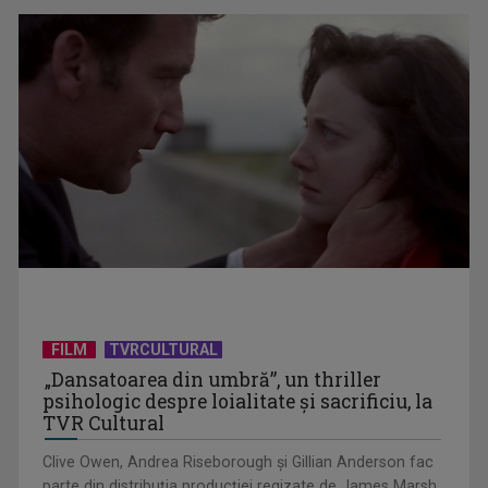
Prima câştigătoare a trofeului „Vedeta populară” şi-a
aniversat la TVR ...
Întâlnire cu jazz-ul autohton, la TVR Cultural: „Contemporan
în România”, un ...
FILM
TVRCULTURAL
„Dansatoarea din umbră”, un thriller
psihologic despre loialitate și sacrificiu, la
TVR Cultural
Clive Owen, Andrea Riseborough şi Gillian Anderson fac
parte din distribuţia producţiei regizate de James Marsh.