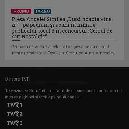
PROMO
TVR.RO
Piesa Angelei Similea „După noapte vine
zi” – pe podium şi acum în inimile
publicului: locul 3 în concursul „Cerbul de
Aur Nostalgia”
Perioada de votare a celor 70 de piese ce au cucerit
inimile românilor la Festivalul Cerbul de Aur s-a încheiat.
Despre TVR
Televiziunea Română are statut de serviciu public autonom de
interes naţional şi emite pe nouă canale: