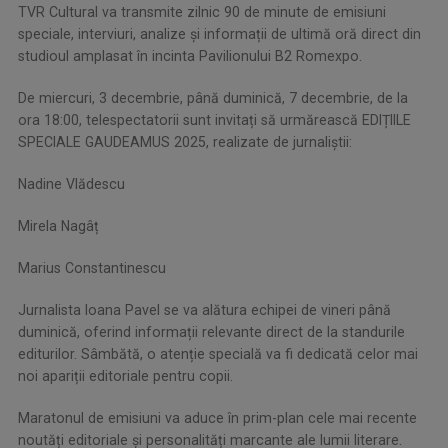
TVR Cultural va transmite zilnic 90 de minute de emisiuni
speciale, interviuri, analize și informații de ultimă oră direct din
studioul amplasat în incinta Pavilionului B2 Romexpo.
​De miercuri, 3 decembrie, până duminică, 7 decembrie, de la
ora 18:00, telespectatorii sunt invitați să urmărească EDIȚIILE
SPECIALE GAUDEAMUS 2025, realizate de jurnaliștii:
​Nadine Vlădescu
​Mirela Nagâț
​Marius Constantinescu
​Jurnalista Ioana Pavel se va alătura echipei de vineri până
duminică, oferind informații relevante direct de la standurile
editurilor. Sâmbătă, o atenție specială va fi dedicată celor mai
noi apariții editoriale pentru copii.
​Maratonul de emisiuni va aduce în prim-plan cele mai recente
noutăți editoriale și personalități marcante ale lumii literare.