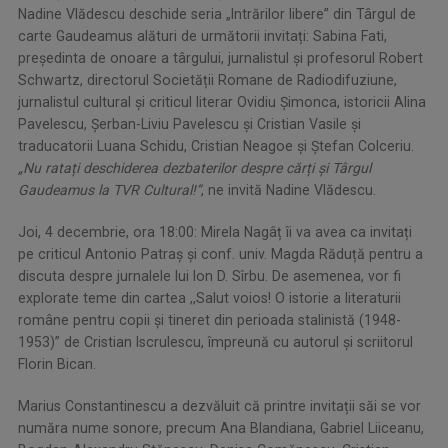
Nadine Vlădescu deschide seria „Intrărilor libere” din Târgul de
carte Gaudeamus alături de următorii invitați: Sabina Fati,
președinta de onoare a târgului, jurnalistul și profesorul Robert
Schwartz, directorul Societății Romane de Radiodifuziune,
jurnalistul cultural și criticul literar Ovidiu Şimonca, istoricii Alina
Pavelescu, Şerban-Liviu Pavelescu și Cristian Vasile și
traducatorii Luana Schidu, Cristian Neagoe și Ștefan Colceriu.
„Nu ratați deschiderea dezbaterilor despre cărți și Târgul
Gaudeamus la TVR Cultural!”
, ne invită Nadine Vlădescu.
​Joi, 4 decembrie, ora 18:00: Mirela Nagâț îi va avea ca invitați
pe criticul Antonio Patraș și conf. univ. Magda Răduță pentru a
discuta despre jurnalele lui Ion D. Sîrbu. De asemenea, vor fi
explorate teme din cartea ,,Salut voios! O istorie a literaturii
române pentru copii și tineret din perioada stalinistă (1948-
1953)” de Cristian Iscrulescu, împreună cu autorul și scriitorul
Florin Bican.
​Marius Constantinescu a dezvăluit că printre invitații săi se vor
număra nume sonore, precum Ana Blandiana, Gabriel Liiceanu,