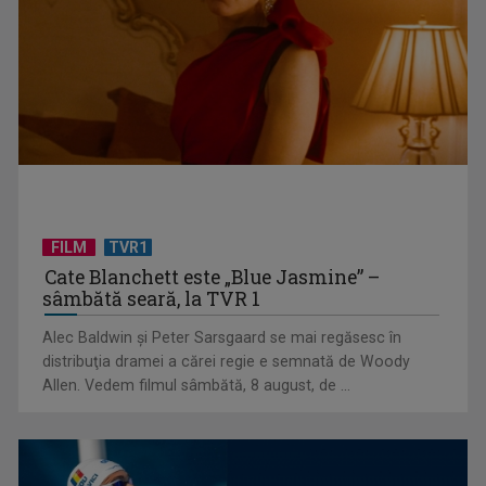
Federația SANITAS suspendă temporar greva generală din
sistemul sanitar
FILM
TVR1
Cate Blanchett este „Blue Jasmine” –
sâmbătă seară, la TVR 1
„E cool să fii cult!”, în curând la TVR 1 și TVR 2
Alec Baldwin şi Peter Sarsgaard se mai regăsesc în
distribuţia dramei a cărei regie e semnată de Woody
Allen. Vedem filmul sâmbătă, 8 august, de ...