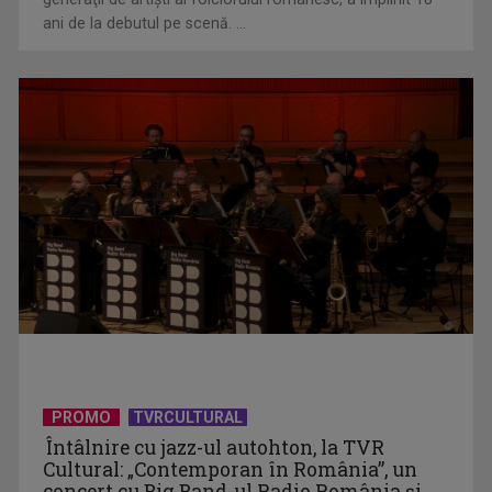
ani de la debutul pe scenă. ...
Telespectatorii TVR 2 văd comedia „Divorţ din dragoste”, cu
Horaţiu Mălăele ...
David Popovici atacă o performanţă istorică la Europene. În
direct şi în ...
PROMO
TVRCULTURAL
Întâlnire cu jazz-ul autohton, la TVR
Cultural: „Contemporan în România”, un
concert cu Big Band-ul Radio România şi