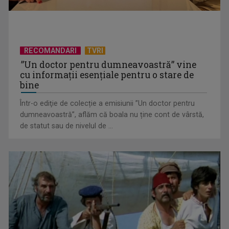
RECOMANDARI
TVRI
”Un doctor pentru dumneavoastră” vine
cu informații esențiale pentru o stare de
bine
Într-o ediţie de colecție a emisiunii ”Un doctor pentru
EVENIMENT ESTIVAL - Taberele ARC – Acolo unde începe
dumneavoastră”, aflăm că boala nu ține cont de vârstă,
ACASĂ
de statut sau de nivelul de ...