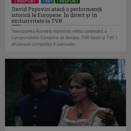
TVRSPORT
TVR1
TVRSPORT
David Popovici atacă o performanţă
istorică la Europene. În direct şi în
exclusivitate la TVR
Televiziunea Română transmite ediţia centenară a
Campionatelor Europene de Nataţie. TVR Sport şi TVR 1
difuzează competiţia în perioada ...
„Cerul” trupei Proconsul – a şasea cea mai votată piesă în
concursul „Cerbul ...