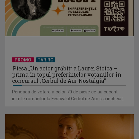
Un reper al cinematografiei mondiale, la TVR Cultural:
„Roma, oraș deschis”
PROMO
TVR.RO
Piesa „Un actor grăbit” a Laurei Stoica –
prima în topul preferinţelor votanţilor în
concursul „Cerbul de Aur Nostalgia”
Perioada de votare a celor 70 de piese ce au cucerit
inimile românilor la Festivalul Cerbul de Aur s-a încheiat.