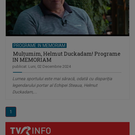
PROGRAME IN MEMORIAM
Mulţumim, Helmut Duckadam! Programe
IN MEMORIAM
publicat: Luni, 02 Decembrie 2024
Lumea sportului este mai săracă, odată cu dispariția
legendarului portar al Echipei Steaua, Helmut
Duckadam,...
1