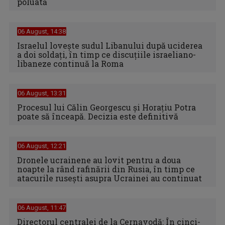
poluată
06 August, 14:38
Israelul loveşte sudul Libanului după uciderea
a doi soldaţi, în timp ce discuţiile israeliano-
libaneze continuă la Roma
06 August, 13:31
Procesul lui Călin Georgescu și Horațiu Potra
poate să înceapă. Decizia este definitivă
06 August, 12:21
Dronele ucrainene au lovit pentru a doua
noapte la rând rafinării din Rusia, în timp ce
atacurile rusești asupra Ucrainei au continuat
06 August, 11:47
Directorul centralei de la Cernavodă: În cinci-