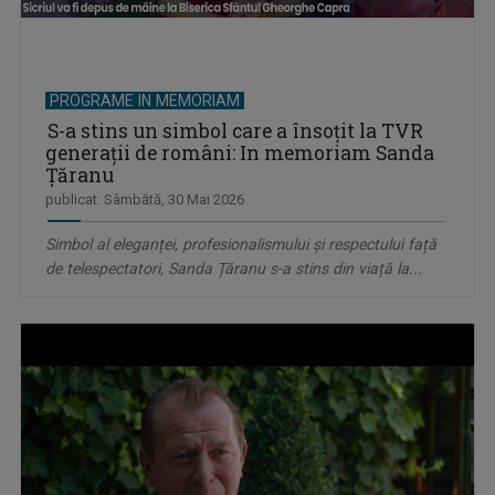
PROGRAME IN MEMORIAM
S-a stins un simbol care a însoțit la TVR
generații de români: In memoriam Sanda
Țăranu
publicat: Sâmbătă, 30 Mai 2026
Simbol al eleganței, profesionalismului și respectului față
de telespectatori, Sanda Țăranu s-a stins din viață la...