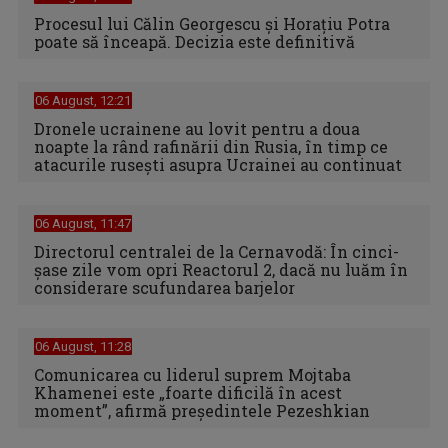
Procesul lui Călin Georgescu și Horațiu Potra
poate să înceapă. Decizia este definitivă
06 August, 12:21
Dronele ucrainene au lovit pentru a doua
noapte la rând rafinării din Rusia, în timp ce
atacurile rusești asupra Ucrainei au continuat
06 August, 11:47
Directorul centralei de la Cernavodă: În cinci-
şase zile vom opri Reactorul 2, dacă nu luăm în
considerare scufundarea barjelor
06 August, 11:28
Comunicarea cu liderul suprem Mojtaba
Khamenei este „foarte dificilă în acest
moment”, afirmă preşedintele Pezeshkian