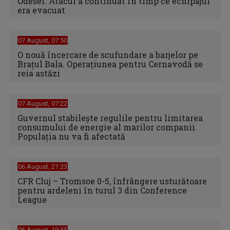
Odesei. Atacul a continuat în timp ce echipajul
era evacuat
07 August, 07:50
O nouă încercare de scufundare a barjelor pe
Brațul Bala. Operațiunea pentru Cernavodă se
reia astăzi
07 August, 07:22
Guvernul stabilește regulile pentru limitarea
consumului de energie al marilor companii.
Populația nu va fi afectată
06 August, 21:23
CFR Cluj – Tromsoe 0-5, înfrângere usturătoare
pentru ardeleni în turul 3 din Conference
League
06 August, 19:55