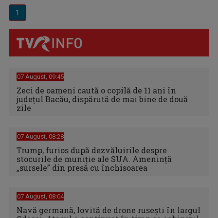
1
07 August, 09:45
Zeci de oameni caută o copilă de 11 ani în
judeţul Bacău, dispărută de mai bine de două
zile
07 August, 08:28
Trump, furios după dezvăluirile despre
stocurile de muniție ale SUA. Amenință
„sursele” din presă cu închisoarea
07 August, 08:04
Navă germană, lovită de drone rusești în largul