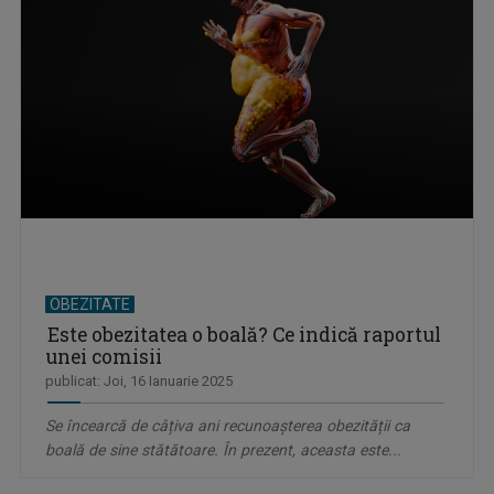
OBEZITATE
Este obezitatea o boală? Ce indică raportul
unei comisii
publicat: Joi, 16 Ianuarie 2025
Se încearcă de câțiva ani recunoașterea obezității ca
boală de sine stătătoare. În prezent, aceasta este...