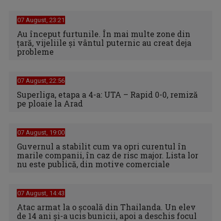
07 August, 23:21
Au început furtunile. În mai multe zone din
țară, vijeliile și vântul puternic au creat deja
probleme
07 August, 22:56
Superliga, etapa a 4-a: UTA – Rapid 0-0, remiză
pe ploaie la Arad
07 August, 19:00
Guvernul a stabilit cum va opri curentul în
marile companii, în caz de risc major. Lista lor
nu este publică, din motive comerciale
07 August, 14:43
Atac armat la o școală din Thailanda. Un elev
de 14 ani și-a ucis bunicii, apoi a deschis focul