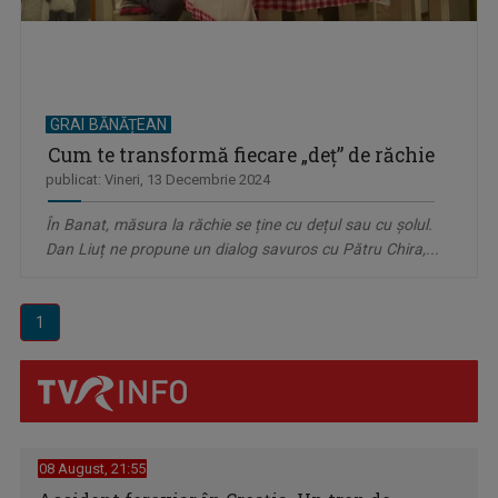
GRAI BĂNĂȚEAN
Cum te transformă fiecare „deț” de răchie
publicat: Vineri, 13 Decembrie 2024
În Banat, măsura la răchie se ține cu dețul sau cu șolul.
Dan Liuț ne propune un dialog savuros cu Pătru Chira,...
1
08 August, 21:55