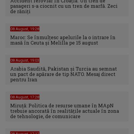
Accident feroviar în Croația. Un tren de
pasageri s-a ciocnit cu un tren de marfă. Zeci
de răniți
08 August, 19:28
Maroc: Se înmulţesc apelurile la o intrare în
masă în Ceuta şi Melilla pe 15 august
08 August, 19:03
Arabia Saudită, Pakistan și Turcia au semnat
un pact de apărare de tip NATO. Mesaj direct
pentru Iran
08 August, 17:28
Miruță: Politica de resurse umane în MApN
trebuie ancorată în realitățile actuale în zona
de tehnologie, de comunicare
08 August, 17:12