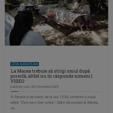
GRAI BĂNĂȚEAN
La Macea trebuie să strigi omul după
poreclă, altfel nu îți răspunde nimeni |
VIDEO
publicat: Luni, 06 Octombrie 2025
În fiecare zi de marți, de la ora 13:30, urmărim o nouă
ediție “Cum ne-o fost vorba”. Stăm de povești la Macea,
ca...