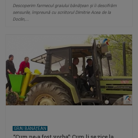
Descoperim farmecul graiului bănățean și îi descifrăm
sensurile, împreună cu scriitorul Dimitrie Acea de la
Doclin,...
GRAI BĂNĂȚEAN
“Cum ne-a fost vorba”: Cum li se zice la