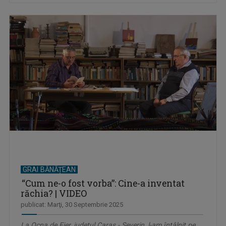
GRAI BĂNĂȚEAN
“Cum ne-o fost vorba”: Cine-a inventat
răchia? | VIDEO
publicat: Marţi, 30 Septembrie 2025
La Ocna de Fier, județul Caraș - Severin, l-am întâlnit pe