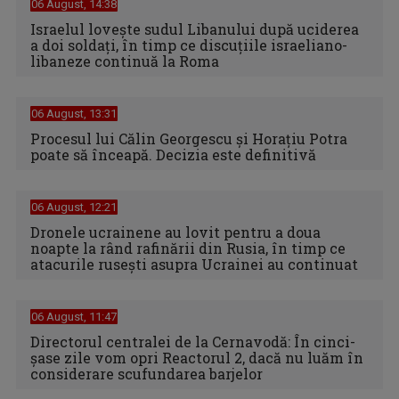
06 August, 14:38
Israelul loveşte sudul Libanului după uciderea
a doi soldaţi, în timp ce discuţiile israeliano-
libaneze continuă la Roma
06 August, 13:31
Procesul lui Călin Georgescu și Horațiu Potra
poate să înceapă. Decizia este definitivă
06 August, 12:21
Dronele ucrainene au lovit pentru a doua
noapte la rând rafinării din Rusia, în timp ce
atacurile rusești asupra Ucrainei au continuat
06 August, 11:47
Directorul centralei de la Cernavodă: În cinci-
şase zile vom opri Reactorul 2, dacă nu luăm în
considerare scufundarea barjelor