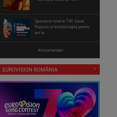
aur la ...
Prima câştigătoare a trofeului
„Vedeta populară” şi-a aniversat la
TVR ...
Întâlnire cu jazz-ul autohton, la
#recomandari
TVR Cultural: „Contemporan în
România”, un ...
EUROVISION ROMÂNIA
Piesa „Inimă, nu fi de piatră” a
Corinei Chiriac ia argintul în
concursul ...
Hora care unește generații | VIDEO