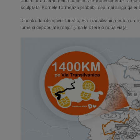
Unul dintre elementele specifice ale traseului este faptul
sculptată. Bornele formează probabil cea mai lungă galerie
Dincolo de obiectivul turistic, Via Transilvanica este o mo
lume și depopulate major și să le ofere o nouă viață.