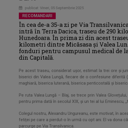
publicat: Vineri, 05 Septembrie 2025
RECOMANDARI
În cea de-a 35-a zi pe Via Transilvani
intră în Terra Dacica, traseu de 290 kil
Hunedoara. În prima zi din acest trase
kilometri dintre Micăsasa și Valea Lung
fonduri pentru campusul medical de la 
din Capitală.
Pe acest traseu, considerat ușor, estimat la trei ore și j
biserici din Valea Lungă, fiecare de o confesiune diferită
maghiară, biserica luterană, biserica penticostală și biseri
Pe ruta Valea Lungă – Blaj, se trece prin Valea Glovețului, 
pentru prima dată în secolul XIX, și un tei al lui Eminescu, „f
Colegul nostru, Alexandru Ungureanu, este motivat, în acea
fetiței pe care a pierdut-o în urmă cu opt ani. El va dona câ
parcurge pe Via Transilvanica.