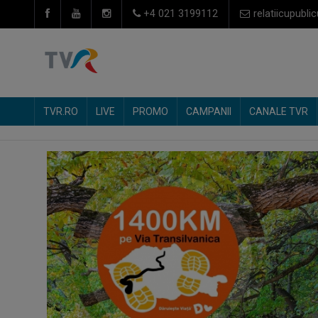
+4 021 3199112
relatiicupublic
TVR.RO
LIVE
PROMO
CAMPANII
CANALE TVR