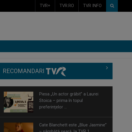
TVR+
TVR.RO
TVR INFO
RECOMANDARI
Cate Blanchett este „Blue Jasmine”
– sâmbătă seară, la TVR 1
Spectacol total la TVR: David
Popovici și tricolorii luptă pentru