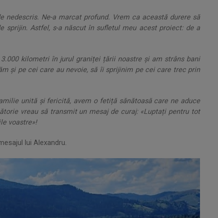
e de nedescris. Ne-a marcat profund. Vrem ca această durere să
e sprijin. Astfel, s-a născut în sufletul meu acest proiect: de a
.000 kilometri în jurul graniței țării noastre și am strâns bani
ăm și pe cei care au nevoie, să îi sprijinim pe cei care trec prin
amilie unită și fericită, avem o fetiță sănătoasă care ne aduce
lătorie vreau să transmit un mesaj de curaj: «Luptați pentru tot
ile voastre»!
 mesajul lui Alexandru.