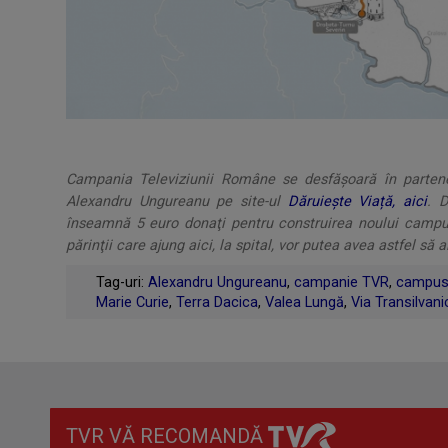
Campania Televiziunii Române se desfășoară în parteneri
Alexandru Ungureanu pe site-ul
Dăruiește Viață, aici
. 
înseamnă 5 euro donaţi pentru construirea noului campus 
părinţii care ajung aici, la spital, vor putea avea astfel să a
Tag-uri:
Alexandru Ungureanu
,
campanie TVR
,
campus
Marie Curie
,
Terra Dacica
,
Valea Lungă
,
Via Transilvani
TVR VĂ RECOMANDĂ