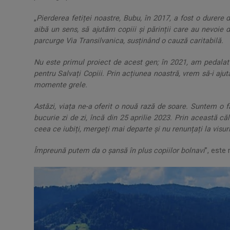
„
Pierderea fetiței noastre, Bubu, în 2017, a fost o durer
aibă un sens, să ajutăm copiii și părinții care au nevoie d
parcurge Via Transilvanica, susținând o cauză caritabilă.
Nu este primul proiect de acest gen; în 2021, am pedalat 3
pentru Salvați Copiii. Prin acțiunea noastră, vrem să-i ajut
momente grele.
Astăzi, viața ne-a oferit o nouă rază de soare. Suntem o f
bucurie zi de zi, încă din 25 aprilie 2023. Prin această că
ceea ce iubiți, mergeți mai departe și nu renunțați la visur
Împreună putem da o șansă în plus copiilor bolnavi
”, este