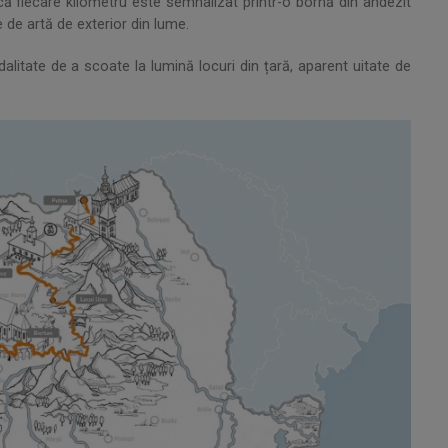
 că fiecare kilometru este semnalizat printr-o bornă din andezit
 de artă de exterior din lume.
dalitate de a scoate la lumină locuri din țară, aparent uitate de