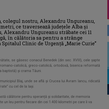
ca, colegul nostru, Alexandru Ungureanu,
ometri, ce traversează județele Alba și
u, Alexandru Ungureanu străbate cei 11
ă, în călătoria sa pentru a strânge
Spitalul Clinic de Urgență „Marie Curie”
umătate, se găsesc conacul Benedek (din sec. XVIII), cele șapte
 (romano-catolică, greco-catolică, ortodoxă, biserica reformată
ca baptistă) și crama Tăuni.
municipiul Blaj, unde se află și Crucea lui Avram Iancu, ridicată
rate” cu cel de la Iași.
stă călătorie pentru speranță și solidaritate, de memoria
te un leu pentru fiecare din cei 1.400 kilometri pe care îi va