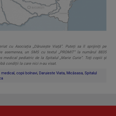
at cu Asociația „Dăruiește Viață”. Puteți sa îl sprijiniți pe
De asemenea, un SMS cu textul „PROMIT” la numărul 8835
medical pediatric de la Spitalul „Marie Curie”. Toţi copiii şi
ibă condiții la care nici n-au visat.
 medical
,
copii bolnavi
,
Daruieste Viata
,
Micăsasa
,
Spitalul
ca