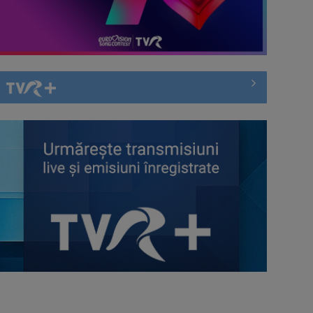
Piesa Angelei Similea „După
noapte vine zi” – pe podium şi
acum în inimile ...
Cum ne-a îmbolnăvit telefonul și
cum salvarea era mereu acolo: Mai
încet, fă ...
Anda Călugăreanu cu „N-am
noroc” – a cincea cea mai votată
piesă în ...
„Cerul” trupei Proconsul – a şasea
cea mai votată piesă în concursul
„Cerbul ...