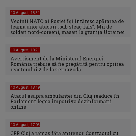
10 August, 18:31
Vecinii NATO ai Rusiei își întăresc apărarea de
teama unor atacuri „sub steag fals”. Mii de
soldați nord-coreeni, masați la granița Ucrainei
10 August, 18:21
Avertisment de la Ministerul Energiei:
România trebuie să fie pregătită pentru oprirea
reactorului 2 de la Cernavodă
10 August, 18:19
Atacul asupra ambulanței din Cluj readuce în
Parlament legea împotriva dezinformării
online
10 August, 17:03
CFR Cluj a rămas fără antrenor. Contractul cu