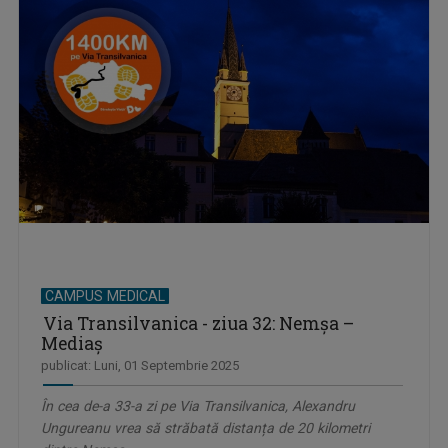
CAMPUS MEDICAL
Via Transilvanica - ziua 32: Nemșa –
Mediaș
publicat: Luni, 01 Septembrie 2025
În cea de-a 33-a zi pe Via Transilvanica, Alexandru
Ungureanu vrea să străbată distanța de 20 kilometri