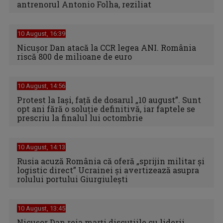
antrenorul Antonio Folha, reziliat
10 August, 16:39
Nicuşor Dan atacă la CCR legea ANI. România
riscă 800 de milioane de euro
10 August, 14:56
Protest la Iași, față de dosarul „10 august”. Sunt
opt ani fără o soluție definitivă, iar faptele se
prescriu la finalul lui octombrie
10 August, 14:13
Rusia acuză România că oferă „sprijin militar și
logistic direct” Ucrainei și avertizează asupra
rolului portului Giurgiulești
10 August, 13:45
Nicușor Dan reia marți discuțiile cu liderii