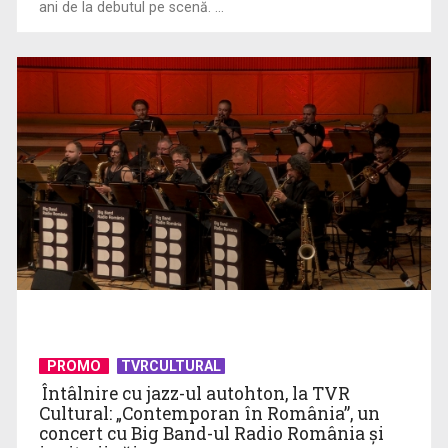
ani de la debutul pe scenă. ...
Piesa „Un actor grăbit” a Laurei Stoica – prima în topul
preferinţelor ...
Cate Blanchett este „Blue Jasmine” – sâmbătă seară, la TVR
1
PROMO
TVRCULTURAL
Întâlnire cu jazz-ul autohton, la TVR
Cultural: „Contemporan în România”, un
concert cu Big Band-ul Radio România şi