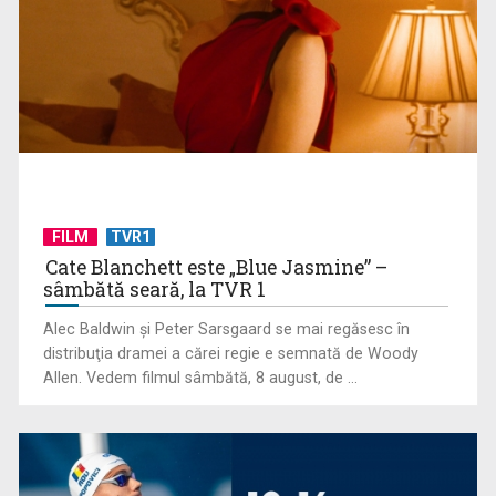
FILM
TVR1
David Popovici atacă o performanţă istorică la Europene. În
Cate Blanchett este „Blue Jasmine” –
direct şi în ...
sâmbătă seară, la TVR 1
Alec Baldwin şi Peter Sarsgaard se mai regăsesc în
distribuţia dramei a cărei regie e semnată de Woody
Allen. Vedem filmul sâmbătă, 8 august, de ...