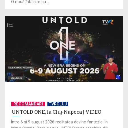
O nouă întâlnire cu ...
„Cerul” trupei Proconsul – a şasea cea mai votată piesă în
concursul „Cerbul ...
RECOMANDARI
TVRCLUJ
UNTOLD ONE, la Cluj-Napoca | VIDEO
„Spune-mi”, piesa Monicăi Anghel – a patra cea mai votată
în concursul ...
Între 6 și 9 august 2026 realitatea devine fantezie. În