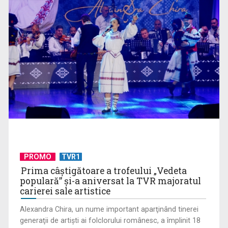
Serialul „Toate pânzele sus!” ne umple duminicile de
aventură, la TVR 2
PROMO
TVR1
Prima câştigătoare a trofeului „Vedeta
populară” şi-a aniversat la TVR majoratul
carierei sale artistice
Alexandra Chira, un nume important aparţinând tinerei
generaţii de artişti ai folclorului românesc, a împlinit 18