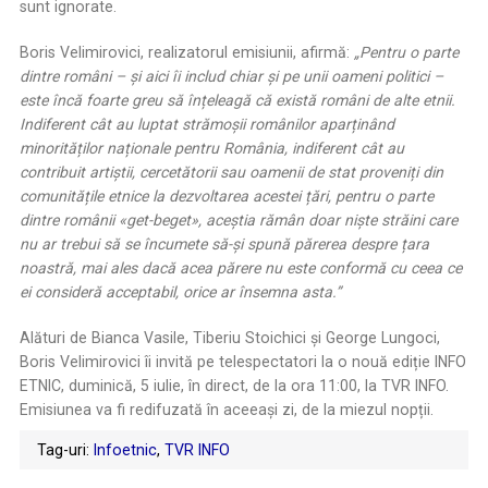
sunt ignorate.
Boris Velimirovici, realizatorul emisiunii, afirmă:
„Pentru o parte
dintre români – și aici îi includ chiar și pe unii oameni politici –
este încă foarte greu să înțeleagă că există români de alte etnii.
Indiferent cât au luptat strămoșii românilor aparținând
minorităților naționale pentru România, indiferent cât au
contribuit artiștii, cercetătorii sau oamenii de stat proveniți din
comunitățile etnice la dezvoltarea acestei țări, pentru o parte
dintre românii «get-beget», aceștia rămân doar niște străini care
nu ar trebui să se încumete să-și spună părerea despre țara
noastră, mai ales dacă acea părere nu este conformă cu ceea ce
ei consideră acceptabil, orice ar însemna asta.”
Alături de Bianca Vasile, Tiberiu Stoichici și George Lungoci,
Boris Velimirovici îi invită pe telespectatori la o nouă ediție INFO
ETNIC, duminică, 5 iulie, în direct, de la ora 11:00, la TVR INFO.
Emisiunea va fi redifuzată în aceeași zi, de la miezul nopții.
Tag-uri:
Infoetnic
,
TVR INFO