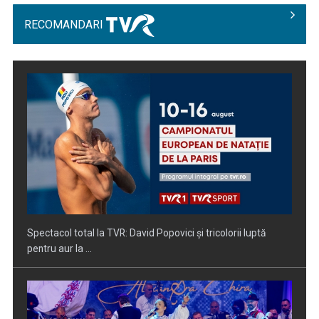
RECOMANDARI
Spectacol total la TVR: David Popovici și tricolorii luptă
pentru aur la ...
Prima câştigătoare a trofeului „Vedeta populară” şi-a
aniversat la TVR ...