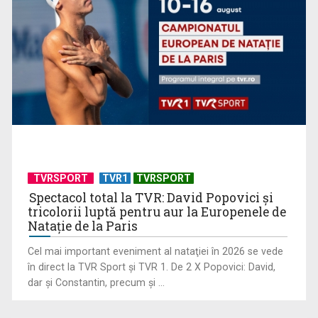
„Frații Jderi”, superproducția inspirată din opera lui Mihail
Sadoveanu, la ...
TVRSPORT
TVR1
TVRSPORT
Spectacol total la TVR: David Popovici și
tricolorii luptă pentru aur la Europenele de
Natație de la Paris
”Un doctor pentru dumneavoastră” vine cu informații
Cel mai important eveniment al nataţiei în 2026 se vede
esențiale pentru o stare ...
în direct la TVR Sport şi TVR 1. De 2 X Popovici: David,
dar şi Constantin, precum şi ...