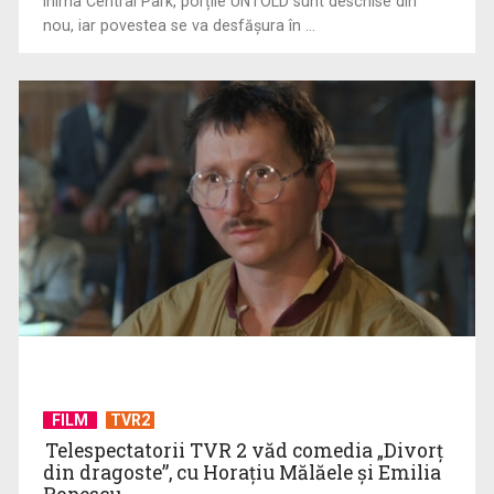
inima Central Park, porțile UNTOLD sunt deschise din
nou, iar povestea se va desfășura în ...
CONCACAF respinge planul FIFA de privatizare parțială a
activităților comerciale
FILM
TVR2
Telespectatorii TVR 2 văd comedia „Divorţ
din dragoste”, cu Horaţiu Mălăele şi Emilia