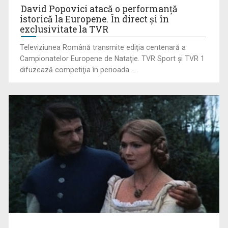
David Popovici atacă o performanţă
istorică la Europene. În direct şi în
exclusivitate la TVR
Televiziunea Română transmite ediţia centenară a
Campionatelor Europene de Nataţie. TVR Sport şi TVR 1
difuzează competiţia în perioada ...
"Robin Hood"-ul serialelor coreene: "Iljimae, hoţul fantomă",
la TVR 1