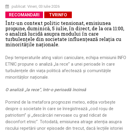
publicat: Vineri, 03 Iulie 2026
RECOMANDARI
TVRINFO
Într-un context politic tensionat, emisiunea
propune, duminică, 5 iulie, în direct, de la ora 11:00,
o analiză lucidă asupra modului în care
turbulențele din societate influențează relația cu
minoritățile naționale.
Deși temperaturile ating valori caniculare, echipa emisiunii INFO
ETNIC propune o analiză „la rece” a unei perioade în care
turbulențele din viața politică afectează și comunitățile
minorităților naționale.
O analiză „la rece”, într-o perioadă încinsă
Pornind de la metafora prognozei meteo, ediția vorbește
despre o societate în care se înregistrează „cod roșu de
patriotism” și „descărcări nervoase cu grad ridicat de
disconfort etnic”. Totodată, emisiunea atrage atenția asupra
riscului repetării unor episoade din trecut, dacă lecțiile istoriei