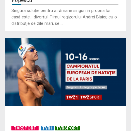
Popescu
Singura soluţie pentru a rămâne singuri în propria lor
casă este... divorţul. Filmul regizorului Andrei Blaier, cu o
distribuţie de zile mari, se ...
EVENIMENT ESTIVAL - Taberele ARC – Acolo unde începe
ACASĂ
TVR lansează un apel pentru proiecte de emisiuni
TVRSPORT
TVR1
TVRSPORT