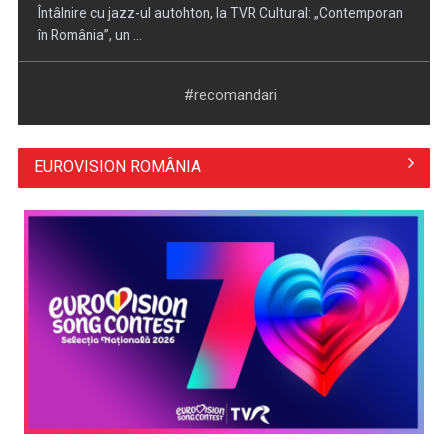
Piesa „Inimă, nu fi de piatră” a Corinei Chiriac ia argintul în
concursul ...
#recomandari
EUROVISION ROMÂNIA
Hora care unește generații | VIDEO