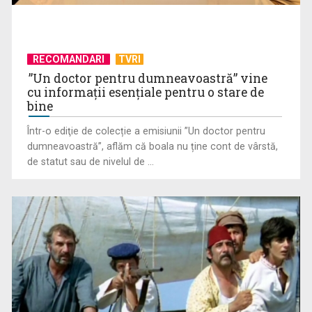
RECOMANDARI
TVRI
”Un doctor pentru dumneavoastră” vine
cu informații esențiale pentru o stare de
bine
„E cool să fii cult!”, în curând la TVR 1 și TVR 2
Într-o ediţie de colecție a emisiunii ”Un doctor pentru
dumneavoastră”, aflăm că boala nu ține cont de vârstă,
de statut sau de nivelul de ...
Universitatea de Vară, la Băile Tușnad | VIDEO