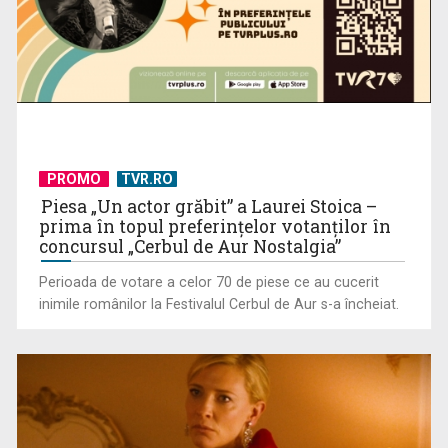
UNTOLD ONE, la Cluj-Napoca | VIDEO
PROMO
TVR.RO
Piesa „Un actor grăbit” a Laurei Stoica –
prima în topul preferinţelor votanţilor în
concursul „Cerbul de Aur Nostalgia”
Perioada de votare a celor 70 de piese ce au cucerit
inimile românilor la Festivalul Cerbul de Aur s-a încheiat.
Telespectatorii TVR 2 văd comedia „Divorţ din dragoste”, cu
Horaţiu Mălăele ...