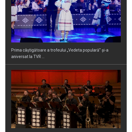
Întâlnire cu jazz-ul autohton, la TVR Cultural: „Contemporan
în România”, un ...