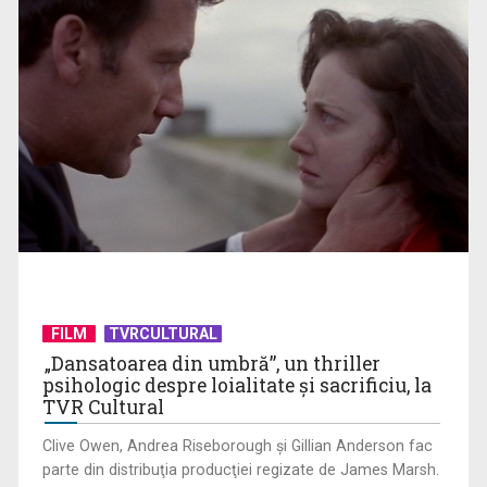
Anda Călugăreanu cu „N-am noroc” – a cincea cea mai
votată piesă în ...
FILM
TVRCULTURAL
„Dansatoarea din umbră”, un thriller
psihologic despre loialitate și sacrificiu, la
TVR Cultural
Clive Owen, Andrea Riseborough şi Gillian Anderson fac
parte din distribuţia producţiei regizate de James Marsh.