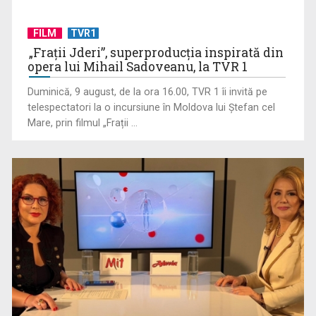
Un reper al cinematografiei mondiale, la TVR Cultural:
FILM
TVR1
„Roma, oraș deschis”
„Frații Jderi”, superproducția inspirată din
opera lui Mihail Sadoveanu, la TVR 1
Duminică, 9 august, de la ora 16.00, TVR 1 îi invită pe
telespectatori la o incursiune în Moldova lui Ștefan cel
Mare, prin filmul „Frații ...
Federația SANITAS suspendă temporar greva generală din
sistemul sanitar