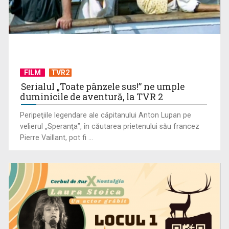
FILM
TVR2
Serialul „Toate pânzele sus!” ne umple
duminicile de aventură, la TVR 2
Peripeţiile legendare ale căpitanului Anton Lupan pe
velierul „Speranţa”, în căutarea prietenului său francez
„Dansatoarea din umbră”, un thriller psihologic despre
Pierre Vaillant, pot fi ...
loialitate și ...