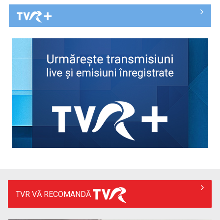
Piesa Angelei Similea „După noapte vine zi” – pe podium şi
acum în inimile ...
TVR VĂ RECOMANDĂ
Cum ne-a îmbolnăvit telefonul și cum salvarea era mereu
acolo: Mai încet, fă ...