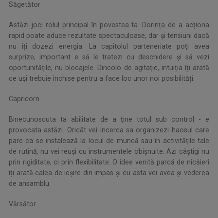
Săgetător
Astăzi joci rolul principal în povestea ta. Dorința de a acționa
rapid poate aduce rezultate spectaculoase, dar și tensiuni dacă
nu îți dozezi energia. La capitolul parteneriate poți avea
surprize, important e să le tratezi cu deschidere și să vezi
oportunitățile, nu blocajele. Dincolo de agitație, intuiția îți arată
ce uși trebuie închise pentru a face loc unor noi posibilități.
Capricorn
Binecunoscuta ta abilitate de a ține totul sub control - e
provocata astăzi. Oricât vei incerca sa organizezi haosul care
pare ca se instalează la locul de muncă sau în activitățile tale
de rutină, nu vei reuși cu instrumentele obișnuite. Azi câștigi nu
prin rigiditate, ci prin flexibilitate. O idee venită parcă de nicăieri
îți arată calea de ieșire din impas și cu asta vei avea și vederea
de ansamblu.
Vărsător