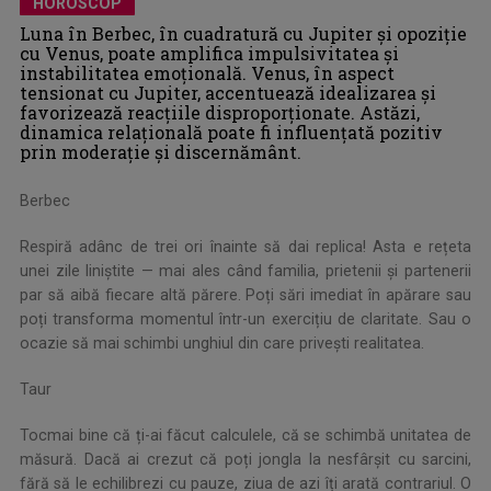
HOROSCOP
Luna în Berbec, în cuadratură cu Jupiter și opoziție
cu Venus, poate amplifica impulsivitatea și
instabilitatea emoţională. Venus, în aspect
tensionat cu Jupiter, accentuează idealizarea și
favorizează reacțiile disproporționate. Astăzi,
dinamica relaţională poate fi influenţată pozitiv
prin moderaţie şi discernământ.
Berbec
Respiră adânc de trei ori înainte să dai replica! Asta e rețeta
unei zile liniștite — mai ales când familia, prietenii și partenerii
par să aibă fiecare altă părere. Poți sări imediat în apărare sau
poți transforma momentul într-un exercițiu de claritate. Sau o
ocazie să mai schimbi unghiul din care privești realitatea.
Taur
Tocmai bine că ți-ai făcut calculele, că se schimbă unitatea de
măsură. Dacă ai crezut că poți jongla la nesfârșit cu sarcini,
fără să le echilibrezi cu pauze, ziua de azi îți arată contrariul. O