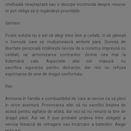
cheltuială neașteptată sau o discuție incomodă despre resurse
te pot obliga să-ți regândești prioritățile.
Gemeni
Poate soluția nu e azi să alegi între tine și ceilalți, ci să găsești
o formulă care să mulțumească ambele părți. Dorința de
libertate personală întâlnește nevoia de a construi împreună cu
celălalt, iar armonizarea contrariilor devine cea mai la
îndemână cale. Aspectele zilei cer măsură: nu
sacrifica siguranța pentru distracție, dar nici nu refuza
exprimarea de sine de dragul confortului.
Rac
Armonia în familie e combustibilul de care ai nevoie ca să pleci
în orice aventură. Provocarea zilei: să nu sacrifici liniștea de
acasă pentru agitația de afară, dar nici să nu renunți la tine de
dragul păcii. Azi vei fi pus probabil undeva între obligații și
nevoia firească de retragere sau încărcare a bateriilor. Alege
măsura!