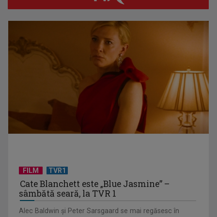
Horoscopul zilei de 26 iulie
FILM
TVR1
Cate Blanchett este „Blue Jasmine” –
sâmbătă seară, la TVR 1
Alec Baldwin şi Peter Sarsgaard se mai regăsesc în