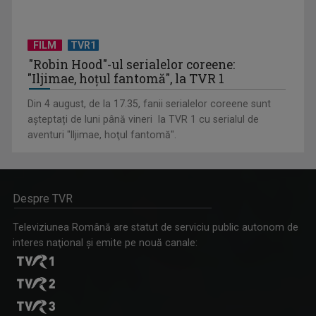
FILM
TVR1
"Robin Hood"-ul serialelor coreene:
"Iljimae, hoţul fantomă", la TVR 1
Din 4 august, de la 17.35, fanii serialelor coreene sunt
așteptați de luni până vineri la TVR 1 cu serialul de
aventuri "Iljimae, hoţul fantomă".
Despre TVR
Televiziunea Română are statut de serviciu public autonom de
interes naţional şi emite pe nouă canale: