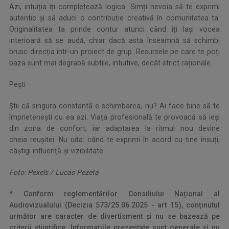
Azi, intuiția îți completează logica. Simți nevoia să te exprimi
autentic și să aduci o contribuție creativă în comunitatea ta.
Originalitatea ta prinde contur atunci când îți lași vocea
interioară să se audă, chiar dacă asta înseamnă să schimbi
brusc direcția într-un proiect de grup. Resursele pe care te poți
baza sunt mai degrabă subtile, intuitive, decât strict raționale.
Pești
Știi că singura constantă e schimbarea, nu? Ai face bine să te
împrietenești cu ea azi. Viața profesională te provoacă să ieși
din zona de confort, iar adaptarea la ritmul nou devine
cheia reușitei. Nu uita: când te exprimi în acord cu tine însuți,
câștigi influență și vizibilitate.
Foto:
Pexels / Lucas Pezeta
* Conform reglementărilor Consiliului Național al
Audiovizualului (Decizia 573/25.06.2025 - art 15), conținutul
următor are caracter de divertisment și nu se bazează pe
criterii științifice. Informațiile prezentate sunt generale și nu