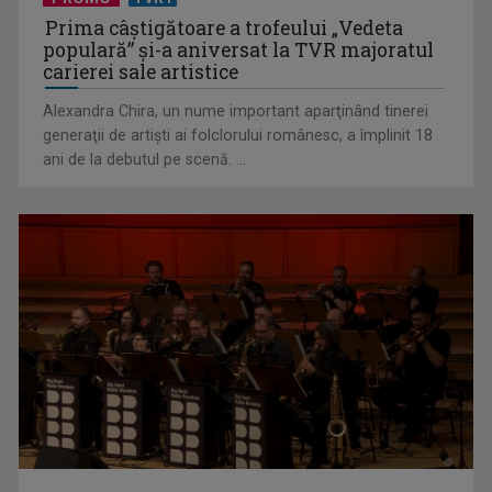
Prima câştigătoare a trofeului „Vedeta
populară” şi-a aniversat la TVR majoratul
carierei sale artistice
Alexandra Chira, un nume important aparţinând tinerei
generaţii de artişti ai folclorului românesc, a împlinit 18
ani de la debutul pe scenă. ...
Horoscopul zilei de 21 iulie