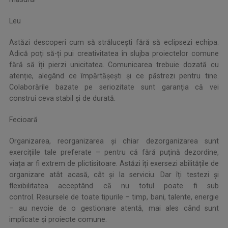
Leu
Astăzi descoperi cum să strălucești fără să eclipsezi echipa.
Adică poți să-ți pui creativitatea în slujba proiectelor comune
fără să îți pierzi unicitatea. Comunicarea trebuie dozată cu
atenție, alegând ce împărtășești și ce păstrezi pentru tine.
Colaborările bazate pe seriozitate sunt garanția că vei
construi ceva stabil și de durată.
Fecioară
Organizarea, reorganizarea și chiar dezorganizarea sunt
exercițiile tale preferate – pentru că fără puțină dezordine,
viața ar fi extrem de plictisitoare. Astăzi îți exersezi abilitățile de
organizare atât acasă, cât și la serviciu. Dar îți testezi și
flexibilitatea acceptând că nu totul poate fi sub
control. Resursele de toate tipurile – timp, bani, talente, energie
– au nevoie de o gestionare atentă, mai ales când sunt
implicate și proiecte comune.