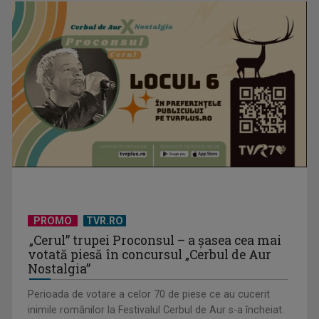
Horoscopul zilei de 6 august
PROMO
TVR.RO
„Cerul” trupei Proconsul – a şasea cea mai
Horoscopul zilei de 5 august
votată piesă în concursul „Cerbul de Aur
Nostalgia”
Perioada de votare a celor 70 de piese ce au cucerit
inimile românilor la Festivalul Cerbul de Aur s-a încheiat.