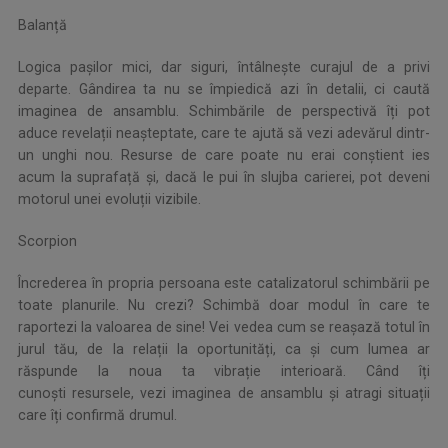
Balanță
Logica pașilor mici, dar siguri, întâlnește curajul de a privi
departe. Gândirea ta nu se împiedică azi în detalii, ci caută
imaginea de ansamblu. Schimbările de perspectivă îți pot
aduce revelații neașteptate, care te ajută să vezi adevărul dintr-
un unghi nou. Resurse de care poate nu erai conștient ies
acum la suprafață și, dacă le pui în slujba carierei, pot deveni
motorul unei evoluții vizibile.
Scorpion
Încrederea în propria persoana este catalizatorul schimbării pe
toate planurile. Nu crezi? Schimbă doar modul în care te
raportezi la valoarea de sine! Vei vedea cum se reașază totul în
jurul tău, de la relații la oportunități, ca și cum lumea ar
răspunde la noua ta vibrație interioară. Când îți
cunoști resursele, vezi imaginea de ansamblu și atragi situații
care îți confirmă drumul.