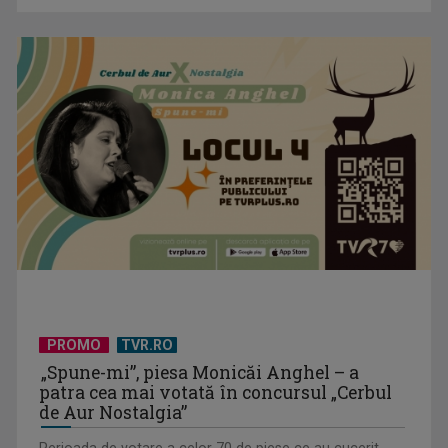
Horoscopul zilei de 4 august
PROMO
TVR.RO
„Spune-mi”, piesa Monicăi Anghel – a
patra cea mai votată în concursul „Cerbul
de Aur Nostalgia”
Horoscopul zilei de 3 august