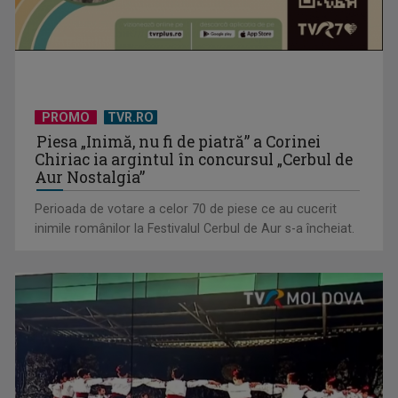
PROMO
TVR.RO
Piesa „Inimă, nu fi de piatră” a Corinei
Horoscopul zilei de 18 iulie
Chiriac ia argintul în concursul „Cerbul de
Aur Nostalgia”
Perioada de votare a celor 70 de piese ce au cucerit
inimile românilor la Festivalul Cerbul de Aur s-a încheiat.
Horoscopul zilei de 17 iulie