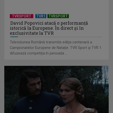
„Ion”, ecranizarea de referință a romanului lui Liviu
Rebreanu, la TVR 2
TVRSPORT
TVR1
TVRSPORT
David Popovici atacă o performanţă
istorică la Europene. În direct şi în
exclusivitate la TVR
Televiziunea Română transmite ediţia centenară a
Campionatelor Europene de Nataţie. TVR Sport şi TVR 1
difuzează competiţia în perioada ...
„O lume de secrete”, un thriller dramatic despre vină, adevăr
și mistere, ...