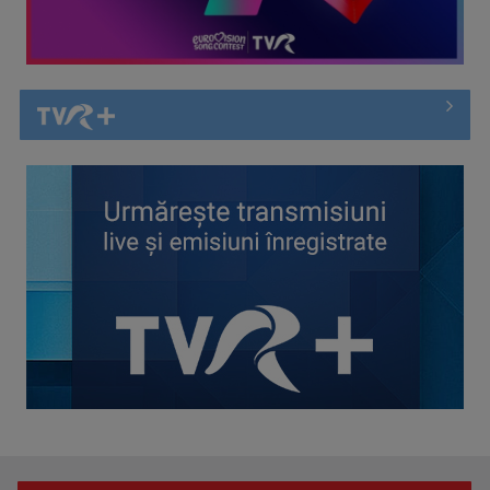
Primul Palme d'Or al lui Emir Kusturica este „Filmul de artă”
de duminică, ...