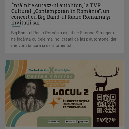
Întâlnire cu jazz-ul autohton, la TVR
Cultural: „Contemporan în România”, un
concert cu Big Band-ul Radio România şi
Serialul „Toate pânzele sus!” ne umple duminicile de
invitaţii săi
aventură, la TVR 2
Big Band-ul Radio România dirijat de Simona Strungaru
ne încântă cu cele mai noi creaţii de jazz autohtone, dar
me vom bucura şi de momentul ...
Cate Blanchett este „Blue Jasmine” – sâmbătă seară, la TVR
1