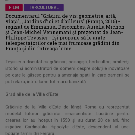
FILM
TVRCULTURAL
Documentarul "Grădini de vis: geometrie, artă,
viață”, „Jardins d’ici et d’ailleurs” (Franţa, 2016) -
regizat de Emmanuel Descombes, Aurélia Michon
și Jean-Michel Vennemani și prezentat de Jean-
Philippe Teyssier - îşi propune să le arate
telespectatorilor cele mai frumoase grădini din
Franța și din întreaga lume.
Teyssier a discutat cu grădinari, peisagişti, horticultori, arhitecţi,
istorici și administratori de domenii despre soluțiile inovatoare
pe care le găsesc pentru a amenaja spații în care oamenii se
pot relaxa, într-o lume tot mai urbanizată.
Grădinile de la Villa d’Este
Grădinile de la Villa d'Este de lângă Roma au reprezentat
modelul tuturor grădinilor renascentiste. Lucrările pentru
crearea lor au început în 1550 şi au durat 20 de ani, fiind
iniţiativa Cardinalului Hippolyte d'Este, descendent al unei
bogate familii din Ferrara.