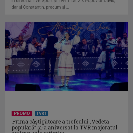
în direct la TVR Sport şi TVR 1. De 2 X Popovici: David,
dar şi Constantin, precum şi ...
„Dansatoarea din umbră”, un thriller psihologic despre
loialitate și ...
Telespectatorii TVR 2 văd comedia „Divorţ din dragoste”, cu
PROMO
TVR1
Horaţiu Mălăele ...
Prima câştigătoare a trofeului „Vedeta
populară” şi-a aniversat la TVR majoratul