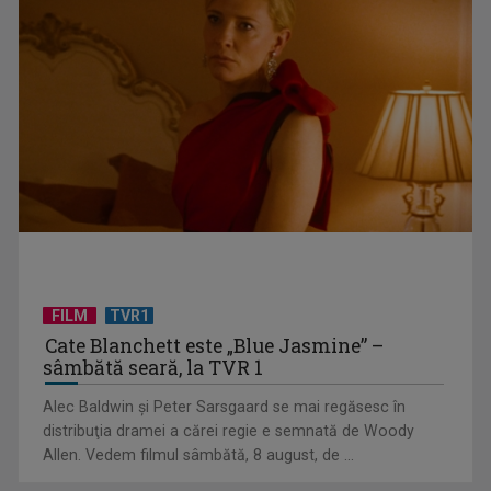
Documentarul „China: soţia mea are credit”, portretul unei
societăți în care ...
FILM
TVR1
Cate Blanchett este „Blue Jasmine” –
sâmbătă seară, la TVR 1
Alec Baldwin şi Peter Sarsgaard se mai regăsesc în
distribuţia dramei a cărei regie e semnată de Woody
Drama istorică „Prinţesa Ja-Myung”, serialul coreean de la
Allen. Vedem filmul sâmbătă, 8 august, de ...
TVR 1