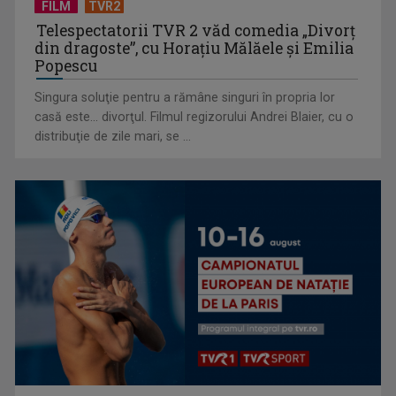
FILM
TVR2
Telespectatorii TVR 2 văd comedia „Divorţ
din dragoste”, cu Horaţiu Mălăele şi Emilia
Popescu
Singura soluţie pentru a rămâne singuri în propria lor
casă este... divorţul. Filmul regizorului Andrei Blaier, cu o
distribuţie de zile mari, se ...
„Revoluția americană”, un documentar-eveniment în
premieră la TVR INFO, de ...