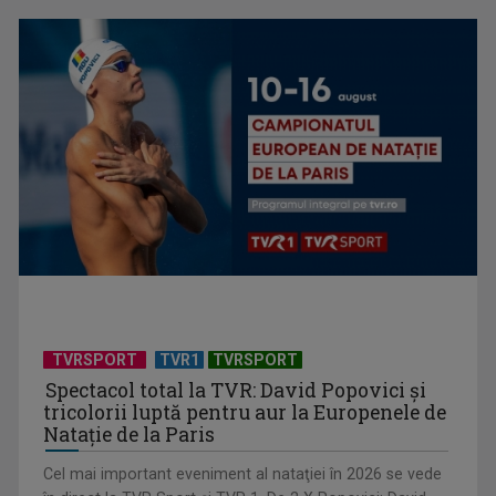
Arnold Schwarzenegger: „Am știut că vreau să joc rolul
Terminatorului ...
TVRSPORT
TVR1
TVRSPORT
Spectacol total la TVR: David Popovici și
tricolorii luptă pentru aur la Europenele de
Natație de la Paris
Cel mai important eveniment al nataţiei în 2026 se vede