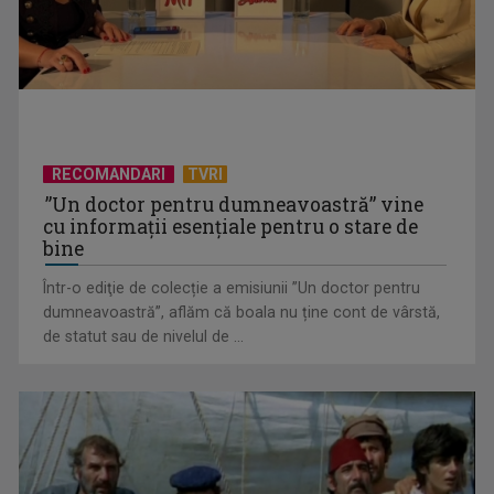
ursul polar”
RECOMANDARI
TVRI
”Un doctor pentru dumneavoastră” vine
cu informații esențiale pentru o stare de
bine
Într-o ediţie de colecție a emisiunii ”Un doctor pentru
dumneavoastră”, aflăm că boala nu ține cont de vârstă,
Documentarul „Albă ca Zăpada și cele 7 mineriade”, difuzat
de statut sau de nivelul de ...
la „Dosar România”