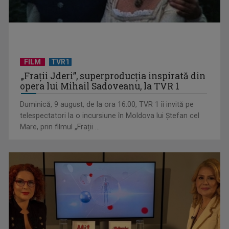
FILM
TVR1
„Frații Jderi”, superproducția inspirată din
Memoria unei tragedii, în filmul „Călătoria lui Gruber”, la TVR
opera lui Mihail Sadoveanu, la TVR 1
2
Duminică, 9 august, de la ora 16.00, TVR 1 îi invită pe
telespectatori la o incursiune în Moldova lui Ștefan cel
Mare, prin filmul „Frații ...
Vacanţa mare aduce celor mici bucuria reîntâlnirii cu „Fram,