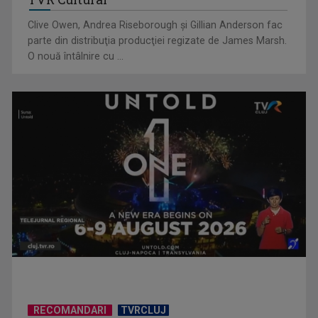
Clive Owen, Andrea Riseborough şi Gillian Anderson fac
parte din distribuţia producţiei regizate de James Marsh.
O nouă întâlnire cu ...
În inima gigantului mărilor: viaţa pe portavionul Charles de
Gaulle, la TVR 1
RECOMANDARI
TVRCLUJ