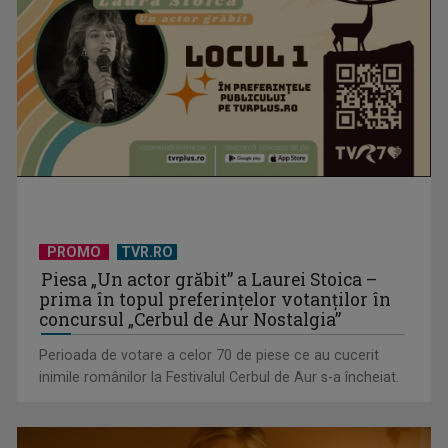
PROMO
TVR.RO
Efectul Fjord. Cristian Mungiu ne învață matematic să
Piesa „Un actor grăbit” a Laurei Stoica –
îndrăznim: „4,3,2,1… ...
prima în topul preferinţelor votanţilor în
concursul „Cerbul de Aur Nostalgia”
Perioada de votare a celor 70 de piese ce au cucerit
inimile românilor la Festivalul Cerbul de Aur s-a încheiat.