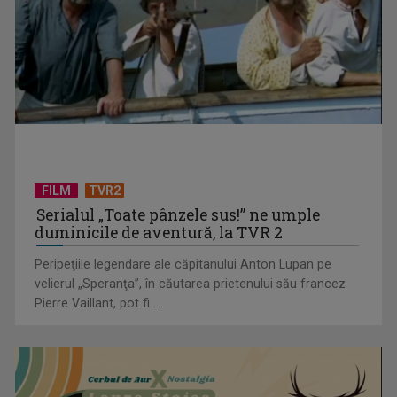
Povestea iei şi a borangicului, în filmul „Măiastra cu arnici”, la
TVR 1
FILM
TVR2
Serialul „Toate pânzele sus!” ne umple
duminicile de aventură, la TVR 2
Peripeţiile legendare ale căpitanului Anton Lupan pe
velierul „Speranţa”, în căutarea prietenului său francez
Pierre Vaillant, pot fi ...
Visuri, ambiții și iubiri în serialul italian „Inimi”, din nou la TVR
2