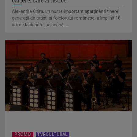
carierei sale artistice
Alexandra Chira, un nume important aparţinând tinerei
generaţii de artişti ai folclorului românesc, a împlinit 18
ani de la debutul pe scenă. ...
„Frații Jderi”, superproducția inspirată din opera lui Mihail
Sadoveanu, la ...
PROMO
TVRCULTURAL