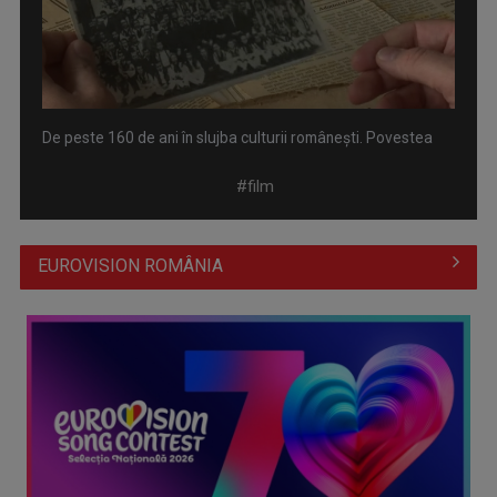
De peste 160 de ani în slujba culturii românești. Povestea
„Societății” din ...
#film
EUROVISION ROMÂNIA
„Brazilia – întoarcerea la pădure”: salvarea vine din
înţelepciunea veche, ...