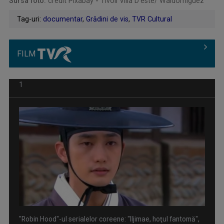
Sursa foto:
credit Pixabay
-
Tivoli Villa D'este/ Waldomiguez
Tag-uri:
documentar
,
Grădini de vis
,
TVR Cultural
FILM
"Robin Hood"-ul serialelor coreene: "Iljimae, hoţul fantomă",
la TVR 1