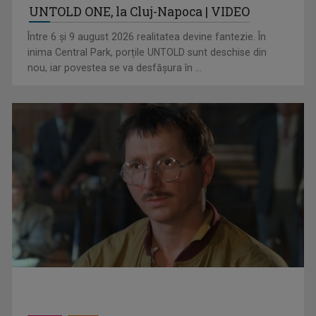
UNTOLD ONE, la Cluj-Napoca | VIDEO
Sorin Istrail, românul care a contribuit la descoperirea
Între 6 și 9 august 2026 realitatea devine fantezie. În
mileniului, într-un ...
inima Central Park, porțile UNTOLD sunt deschise din
nou, iar povestea se va desfășura în ...
„România are uraniu, dar închide mine” – o poveste despre
oameni, resurse și ...