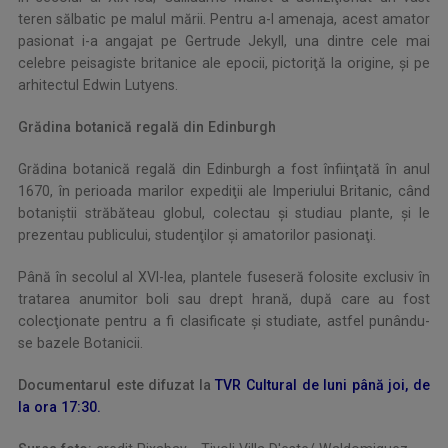
teren sălbatic pe malul mării. Pentru a-l amenaja, acest amator
pasionat i-a angajat pe Gertrude Jekyll, una dintre cele mai
celebre peisagiste britanice ale epocii, pictoriţă la origine, şi pe
arhitectul Edwin Lutyens.
Grădina botanică regală din Edinburgh
Grădina botanică regală din Edinburgh a fost înfiinţată în anul
1670, în perioada marilor expediţii ale Imperiului Britanic, când
botaniştii străbăteau globul, colectau şi studiau plante, şi le
prezentau publicului, studenţilor şi amatorilor pasionaţi.
Până în secolul al XVI-lea, plantele fuseseră folosite exclusiv în
tratarea anumitor boli sau drept hrană, după care au fost
colecţionate pentru a fi clasificate şi studiate, astfel punându-
se bazele Botanicii.
Documentarul este difuzat la
TVR Cultural de luni până joi, de
la ora 17:30.