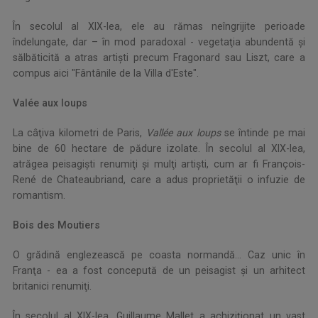
În secolul al XIX-lea, ele au rămas neîngrijite perioade
îndelungate, dar – în mod paradoxal - vegetaţia abundentă şi
sălbăticită a atras artişti precum Fragonard sau Liszt, care a
compus aici "Fântânile de la Villa d'Este".
Valée aux loups
La câţiva kilometri de Paris,
Vallée aux loups
se întinde pe mai
bine de 60 hectare de pădure izolate. În secolul al XIX-lea,
atrăgea peisagişti renumiţi şi mulţi artişti, cum ar fi François-
René de Chateaubriand, care a adus proprietăţii o infuzie de
romantism.
Bois des Moutiers
O grădină englezească pe coasta normandă… Caz unic în
Franţa - ea a fost concepută de un peisagist şi un arhitect
britanici renumiţi.
În secolul al XIX-lea, Guillaume Mallet a achiziţionat un vast