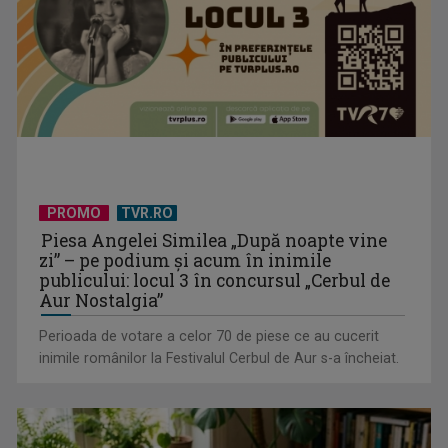
Serialul „Toate pânzele sus!” ne umple duminicile de
PROMO
TVR.RO
aventură, la TVR 2
Piesa Angelei Similea „După noapte vine
zi” – pe podium şi acum în inimile
publicului: locul 3 în concursul „Cerbul de
Aur Nostalgia”
Perioada de votare a celor 70 de piese ce au cucerit
inimile românilor la Festivalul Cerbul de Aur s-a încheiat.