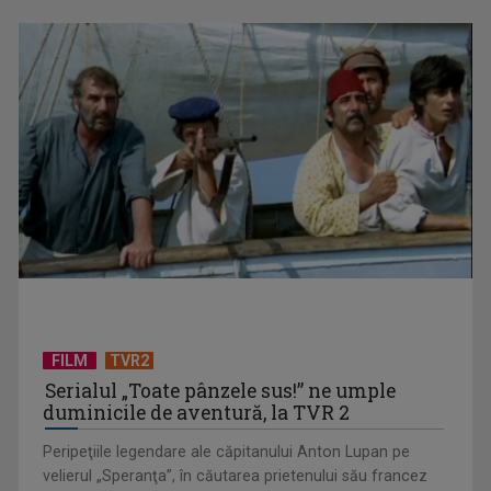
CONCACAF respinge planul FIFA de privatizare parțială a
activităților comerciale
FILM
TVR2
Serialul „Toate pânzele sus!” ne umple
duminicile de aventură, la TVR 2
Peripeţiile legendare ale căpitanului Anton Lupan pe
velierul „Speranţa”, în căutarea prietenului său francez