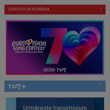
EUROVISION ROMÂNIA
Întâlnire cu jazz-ul autohton, la TVR Cultural: „Contemporan
în România”, un ...