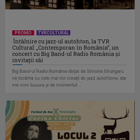
PROMO
TVRCULTURAL
Protest de amploare al fermierilor în Capitală
Întâlnire cu jazz-ul autohton, la TVR
Cultural: „Contemporan în România”, un
concert cu Big Band-ul Radio România şi
invitaţii săi
Big Band-ul Radio România dirijat de Simona Strungaru
ne încântă cu cele mai noi creaţii de jazz autohtone, dar
me vom bucura şi de momentul ...
Visul începe la „Vedeta Familiei”! Au început înscrierile
pentru sezonul 9