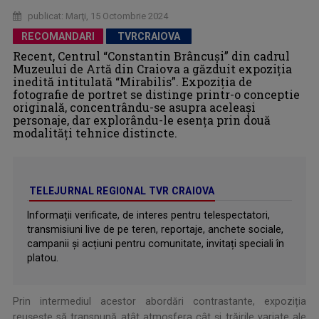
publicat: Marţi, 15 Octombrie 2024
RECOMANDARI
TVRCRAIOVA
Recent, Centrul “Constantin Brâncuși” din cadrul
Muzeului de Artă din Craiova a găzduit expoziția
inedită intitulată “Mirabilis”. Expoziția de
fotografie de portret se distinge printr-o conceptie
originală, concentrându-se asupra aceleași
personaje, dar explorându-le esența prin două
modalități tehnice distincte.
TELEJURNAL REGIONAL TVR CRAIOVA
Informații verificate, de interes pentru telespectatori,
transmisiuni live de pe teren, reportaje, anchete sociale,
campanii și acțiuni pentru comunitate, invitați speciali în
platou.
Prin intermediul acestor abordări contrastante, expoziția
reușește să transpună atât atmosfera cât și trăirile variate ale