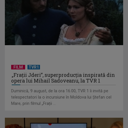
FILM
TVR1
„Frații Jderi”, superproducția inspirată din
Anda Călugăreanu cu „N-am noroc” – a cincea cea mai
opera lui Mihail Sadoveanu, la TVR 1
votată piesă în ...
Duminică, 9 august, de la ora 16.00, TVR 1 îi invită pe
telespectatori la o incursiune în Moldova lui Ștefan cel
Mare, prin filmul „Frații ...