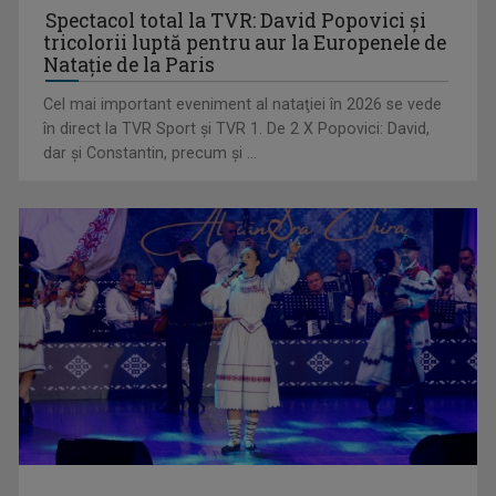
Spectacol total la TVR: David Popovici și
tricolorii luptă pentru aur la Europenele de
Natație de la Paris
Cel mai important eveniment al nataţiei în 2026 se vede
în direct la TVR Sport şi TVR 1. De 2 X Popovici: David,
dar şi Constantin, precum şi ...
„E cool să fii cult!”, în curând la TVR 1 și TVR 2
Universitatea de Vară, la Băile Tușnad | VIDEO