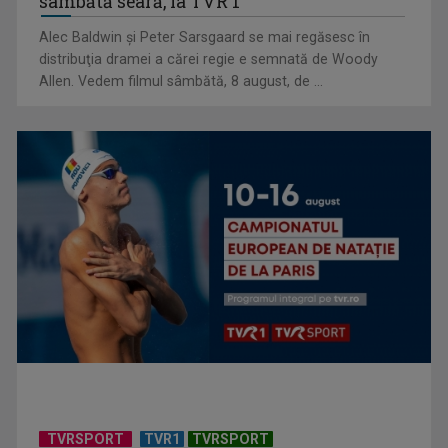
sâmbătă seară, la TVR 1
Alec Baldwin şi Peter Sarsgaard se mai regăsesc în
Un reper al cinematografiei mondiale, la TVR Cultural:
distribuţia dramei a cărei regie e semnată de Woody
„Roma, oraș deschis”
Allen. Vedem filmul sâmbătă, 8 august, de ...
Federația SANITAS suspendă temporar greva generală din
sistemul sanitar
TVRSPORT
TVR1
TVRSPORT