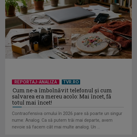
Piesa „Un actor grăbit” a Laurei Stoica – prima în topul
preferinţelor ...
REPORTAJ-ANALIZA
TVR.RO
Cum ne-a îmbolnăvit telefonul și cum
salvarea era mereu acolo: Mai încet, fă
totul mai încet!
Contraofensiva omului în 2026 pare să poarte un singur
nume: Analog. Ca să putem trăi mai departe, avem
nevoie să facem cât mai multe analog. Un ...