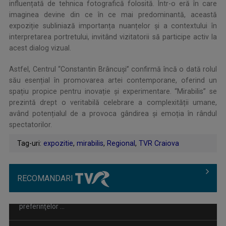
influențată de tehnica fotografică folosită. Într-o eră în care
imaginea devine din ce în ce mai predominantă, această
expoziție subliniază importanța nuanțelor și a contextului în
interpretarea portretului, invitând vizitatorii să participe activ la
acest dialog vizual.
Astfel, Centrul “Constantin Brâncuși” confirmă încă o dată rolul
său esențial în promovarea artei contemporane, oferind un
spațiu propice pentru inovație și experimentare. “Mirabilis” se
prezintă drept o veritabilă celebrare a complexității umane,
având potențialul de a provoca gândirea și emoția în rândul
spectatorilor.
Tag-uri:
expozitie
,
mirabilis
,
Regional
,
TVR Craiova
RECOMANDARI