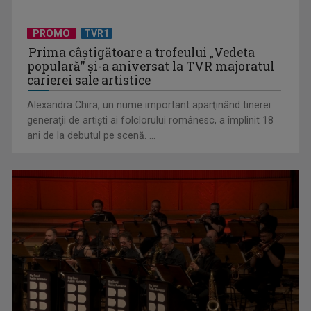
PROMO
TVR1
Prima câştigătoare a trofeului „Vedeta
populară” şi-a aniversat la TVR majoratul
carierei sale artistice
Alexandra Chira, un nume important aparţinând tinerei
generaţii de artişti ai folclorului românesc, a împlinit 18
ani de la debutul pe scenă. ...
De peste 160 de ani în slujba culturii românești. Povestea
„Societății” din ...