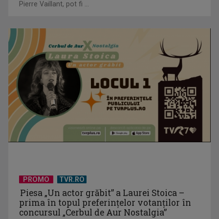
Pierre Vaillant, pot fi ...
EVENIMENT ESTIVAL - Taberele ARC – Acolo unde începe
ACASĂ
PROMO
TVR.RO
TVR lansează un apel pentru proiecte de emisiuni
Piesa „Un actor grăbit” a Laurei Stoica –
prima în topul preferinţelor votanţilor în
concursul „Cerbul de Aur Nostalgia”