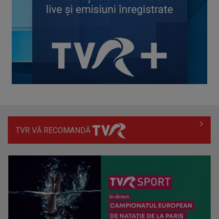
Piesa „Inimă, nu fi de piatră” a Corinei Chiriac ia argintul în
concursul ...
TVR VĂ RECOMANDĂ
Hora care unește generații | VIDEO