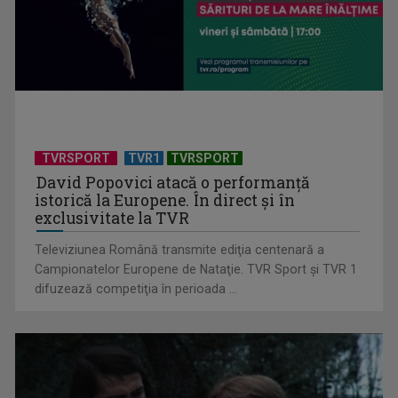
Piesa Angelei Similea „După noapte vine zi” – pe podium şi
acum în inimile ...
TVRSPORT
TVR1
TVRSPORT
David Popovici atacă o performanţă
istorică la Europene. În direct şi în
exclusivitate la TVR
Televiziunea Română transmite ediţia centenară a
Campionatelor Europene de Nataţie. TVR Sport şi TVR 1
difuzează competiţia în perioada ...
Cum ne-a îmbolnăvit telefonul și cum salvarea era mereu
acolo: Mai încet, fă ...