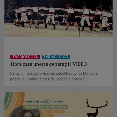
„Frații Jderi”, superproducția inspirată din opera lui Mihail
Sadoveanu, la ...
TVRMOLDOVA
TVRMOLDOVA
Hora care unește generații | VIDEO
Cahul, un oraș pitoresc din sudul Republicii Moldova,
poartă cu mândrie titlul de „capitala horelor”.
”Un doctor pentru dumneavoastră” vine cu informații
esențiale pentru o stare ...