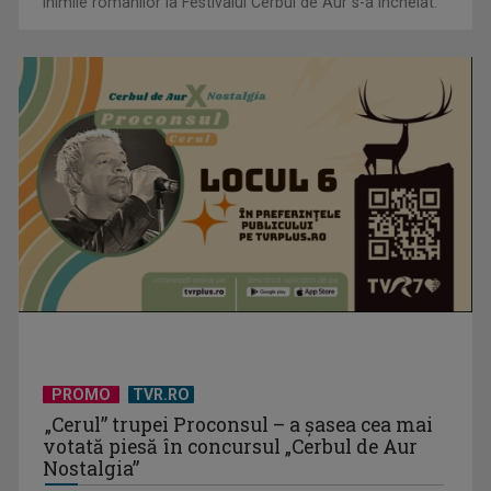
inimile românilor la Festivalul Cerbul de Aur s-a încheiat.
PROMO
TVR.RO
„Cerul” trupei Proconsul – a şasea cea mai
votată piesă în concursul „Cerbul de Aur
Nostalgia”