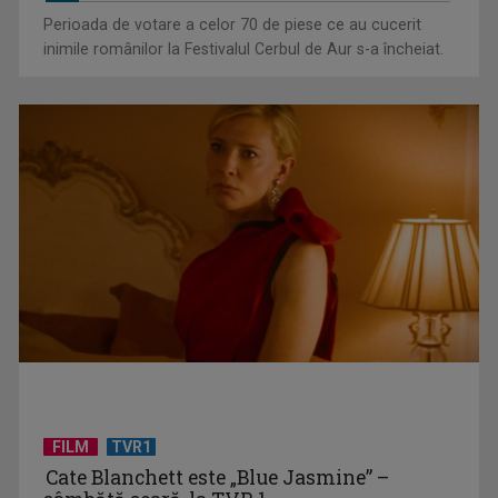
Perioada de votare a celor 70 de piese ce au cucerit
inimile românilor la Festivalul Cerbul de Aur s-a încheiat.
"Robin Hood"-ul serialelor coreene: "Iljimae, hoţul fantomă",
la TVR 1
FILM
TVR1
Cate Blanchett este „Blue Jasmine” –