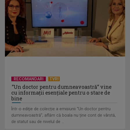
„Cerul” trupei Proconsul – a şasea cea mai votată piesă în
concursul „Cerbul ...
RECOMANDARI
TVRI
”Un doctor pentru dumneavoastră” vine
cu informații esențiale pentru o stare de
bine
Într-o ediţie de colecție a emisiunii ”Un doctor pentru
dumneavoastră”, aflăm că boala nu ține cont de vârstă,
„Spune-mi”, piesa Monicăi Anghel – a patra cea mai votată
de statut sau de nivelul de ...
în concursul ...