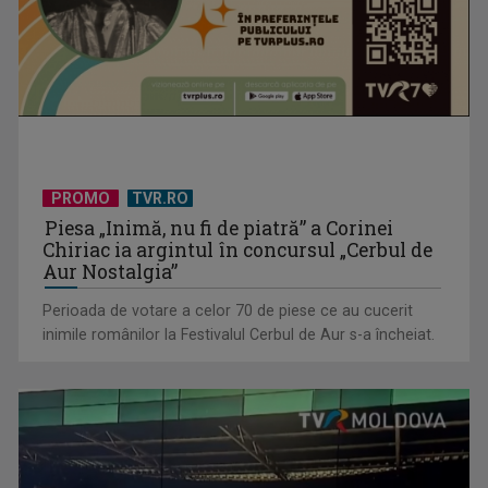
PROMO
TVR.RO
Piesa „Inimă, nu fi de piatră” a Corinei
David Popovici atacă o performanţă istorică la Europene. În
Chiriac ia argintul în concursul „Cerbul de
direct şi în ...
Aur Nostalgia”
Perioada de votare a celor 70 de piese ce au cucerit
inimile românilor la Festivalul Cerbul de Aur s-a încheiat.