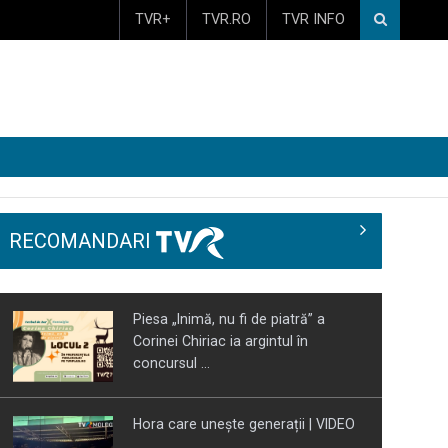
TVR+
TVR.RO
TVR INFO
RECOMANDARI
Piesa „Inimă, nu fi de piatră” a
Corinei Chiriac ia argintul în
concursul ...
Hora care unește generații | VIDEO