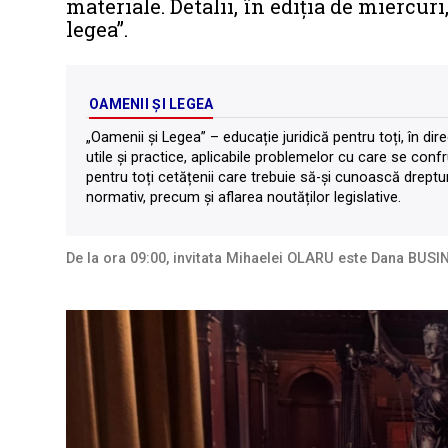
materiale. Detalii, în ediţia de miercur
legea”.
OAMENII ȘI LEGEA
„Oamenii și Legea” – educație juridică pentru toți, în di
utile şi practice, aplicabile problemelor cu care se co
pentru toți cetățenii care trebuie să-și cunoască drepturil
normativ, precum și aflarea noutăților legislative.
De la ora 09:00, invitata Mihaelei OLARU este Dana BUSIN