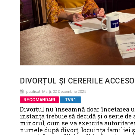
DIVORȚUL ȘI CERERILE ACCESO
publicat: Marţi, 02 Decembrie 2025
RECOMANDARI
TVR1
Divorțul nu înseamnă doar încetarea une
instanța trebuie să decidă și o serie de
minorul, cum se va exercita autoritatea
numele după divorț, locuința familiei 