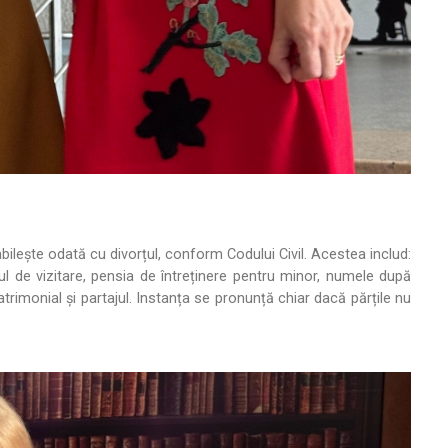
bilește odată cu divorțul, conform Codului Civil. Acestea includ:
ul de vizitare, pensia de întreținere pentru minor, numele după
atrimonial și partajul. Instanța se pronunță chiar dacă părțile nu