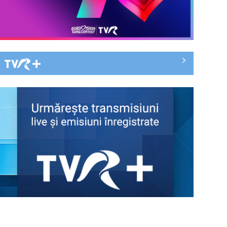
„Spune-mi”, piesa Monicăi Anghel
– a patra cea mai votată în
concursul ...
CONCACAF respinge planul FIFA de
privatizare parțială a activităților
comerciale
EVENIMENT ESTIVAL - Taberele
ARC – Acolo unde începe ACASĂ
TVR lansează un apel pentru
proiecte de emisiuni