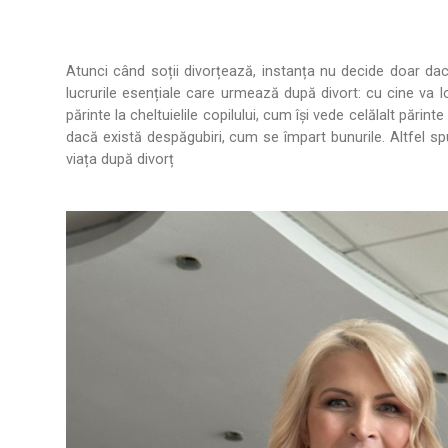
Atunci când soții divorțează, instanța nu decide doar da
lucrurile esențiale care urmează după divort: cu cine va loc
părinte la cheltuielile copilului, cum își vede celălalt păr
dacă există despăgubiri, cum se împart bunurile. Altfel spus
viața după divorț