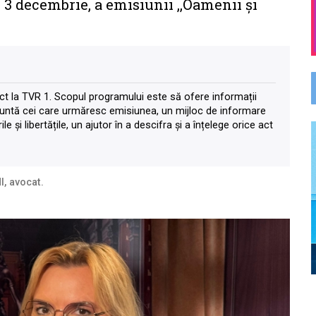
i, 3 decembrie, a emisiunii ,,Oamenii și
rect la TVR 1. Scopul programului este să ofere informații
nfruntă cei care urmăresc emisiunea, un mijloc de informare
e și libertățile, un ajutor în a descifra și a înțelege orice act
I, avocat.