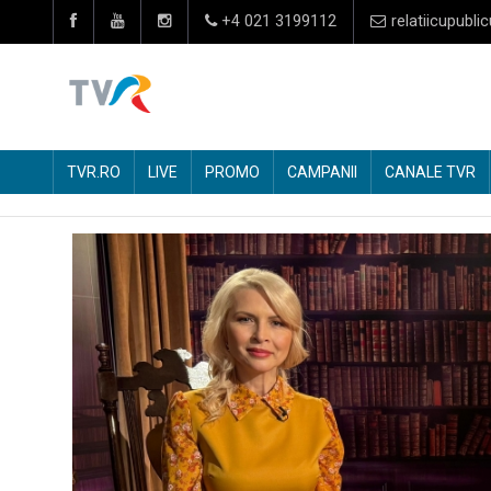
+4 021 3199112
relatiicupublic
TVR.RO
LIVE
PROMO
CAMPANII
CANALE TVR