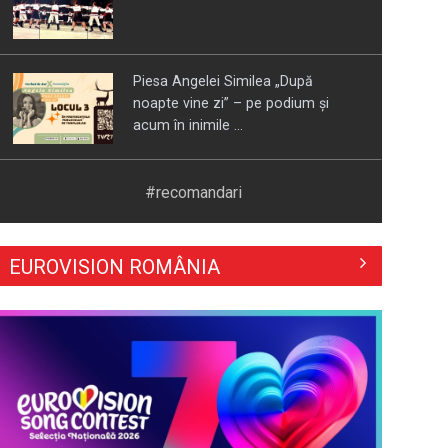
Piesa Angelei Similea „După
noapte vine zi” – pe podium şi
acum în inimile ...
Cum ne-a îmbolnăvit telefonul și
#recomandari
cum salvarea era mereu acolo: Mai
încet, fă ...
EUROVISION ROMÂNIA
Anda Călugăreanu cu „N-am
noroc” – a cincea cea mai votată
piesă în ...
„Cerul” trupei Proconsul – a şasea
cea mai votată piesă în concursul
„Cerbul ...