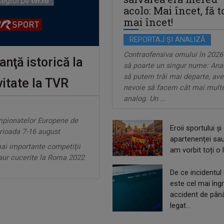
acolo: Mai încet, fă t
mai încet!
REPORTAJ ȘI ANALIZĂ
Contraofensiva omului în 2026
nţă istorică la
să poarte un singur nume: Ana
să putem trăi mai departe, av
vitate la TVR
nevoie să facem cât mai mult
analog. Un ...
mpionatelor Europene de
Eroii sportului și
erioada 7-16 august
apartenenței sa
mai importante competiţii
am vorbit toți o l
 aur cucerite la Roma 2022
De ce incidentul
este cel mai îngr
accident de pâ
legat...