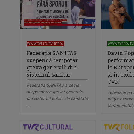
www.tvr.ro/tvrinfo/
www.tvr.ro/tv
Federația SANITAS
David Pop
suspendă temporar
performan
greva generală din
la Europen
sistemul sanitar
şi în excl
TVR
Federația SANITAS a decis
suspendarea grevei generale
Televiziunea
din sistemul public de sănătate
ediţia centen
...
Campionatelor