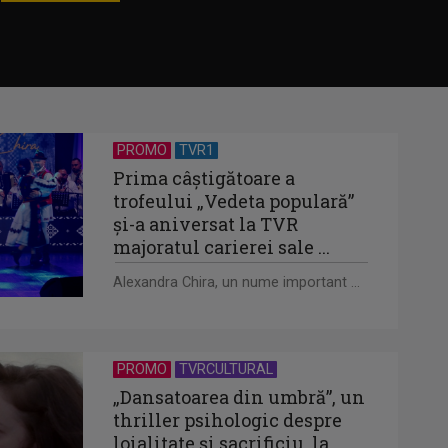
n
PROMO
TVR1
Prima câştigătoare a
trofeului „Vedeta populară”
şi-a aniversat la TVR
majoratul carierei sale ...
Alexandra Chira, un nume important ...
PROMO
TVRCULTURAL
„Dansatoarea din umbră”, un
thriller psihologic despre
loialitate și sacrificiu, la