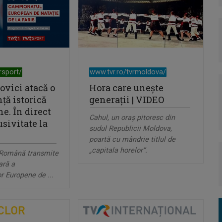
rsport/
www.tvr.ro/tvrmoldova/
ovici atacă o
Hora care unește
ţă istorică
generații | VIDEO
e. În direct
Cahul, un oraș pitoresc din
usivitate la
sudul Republicii Moldova,
poartă cu mândrie titlul de
„capitala horelor”.
 Română transmite
ară a
 Europene de ...