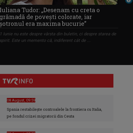
Iuliana Tudor: „Desenam cu creta o
grămadă de poveşti colorate, iar
şotronul era maxima bucurie”
1 Iunie nu este despre vârsta din buletin, ci despre starea de
spirit. Este un memento că, indiferent cât de ...
08 August, 09:59
Spania restabileşte controalele la frontiera cu Italia,
pe fondul crizei migratorii din Ceuta