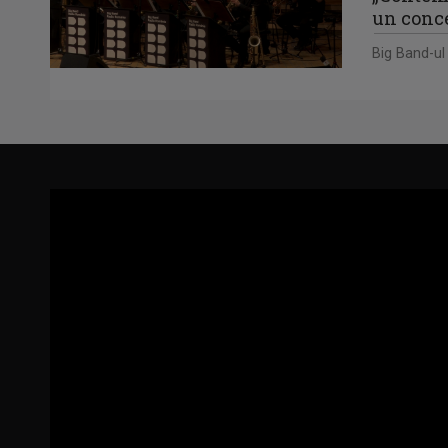
un concer
Big Band-ul 