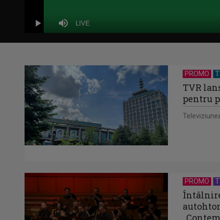
Stream
LIVE
Play
Mute
Type
PROMO
T
TVR lan
pentru p
Televiziune
PROMO
T
Întâlnir
autohton
„Contem