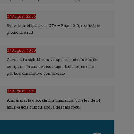
07 August, 22:56
Superliga, etapa a 4-a: UTA – Rapid 0-0, remiză pe
ploaie la Arad
07 August, 19:00
Guvernul a stabilit cum va opri curentul în marile
companii, în caz de risc major. Lista lor nu este
publică, din motive comerciale
07 August, 14:43
Atac armat la o școală din Thailanda. Un elev de 14
ani și-a ucis bunicii, apoi a deschis focul