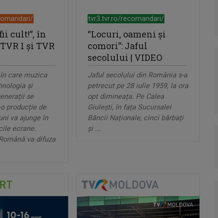
ecomandari/
tvr3.tvr.ro/recomandari/
ii cult!”, în
“Locuri, oameni și
 TVR 1 și TVR
comori”: Jaful
secolului | VIDEO
 în care muzica
Jaful secolului din România s-a
hnologia și
petrecut pe 28 iulie 1959, la ora
enerații se
opt dimineața. Pe Calea
-o producție de
Giulești, în fața Sucursalei
ni va ajunge în
Băncii Naționale, cinci bărbați
ile ecrane.
și ...
 Română va difuza