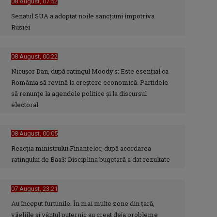
08 August, 07:52
Senatul SUA a adoptat noile sancţiuni împotriva
Rusiei
08 August, 00:22
Nicușor Dan, după ratingul Moody’s: Este esențial ca
România să revină la creștere economică. Partidele
să renunțe la agendele politice și la discursul
electoral
08 August, 00:05
Reacția ministrului Finanțelor, după acordarea
ratingului de Baa3: Disciplina bugetară a dat rezultate
07 August, 23:21
Au început furtunile. În mai multe zone din țară,
vijeliile și vântul puternic au creat deja probleme