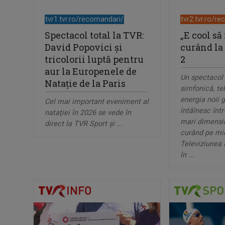
tvr1.tvr.ro/recomandari/
tvr2.tvr.ro/r
Spectacol total la TVR:
„E cool să f
David Popovici și
curând la
tricolorii luptă pentru
2
aur la Europenele de
Un spectacol
Natație de la Paris
simfonică, te
energia noii g
Cel mai important eveniment al
întâlnesc într
nataţiei în 2026 se vede în
mari dimensiu
direct la TVR Sport şi ...
curând pe mic
Televiziunea
în ...