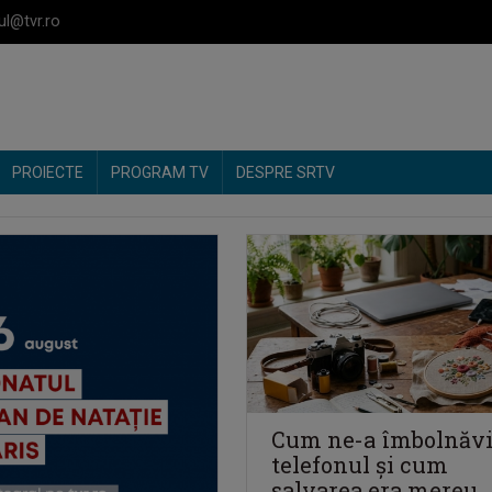
ul@tvr.ro
PROIECTE
PROGRAM TV
DESPRE SRTV
Cum ne-a îmbolnăvi
telefonul și cum
salvarea era mereu