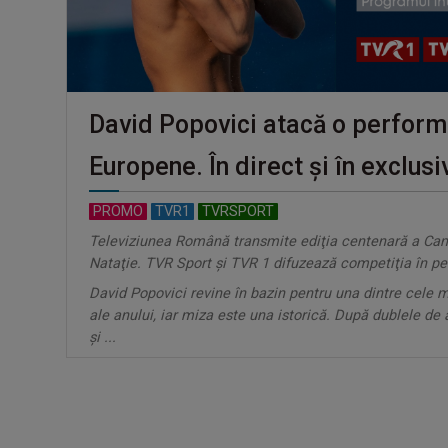
David Popovici atacă o performa
Europene. În direct şi în exclusi
PROMO
TVR1
TVRSPORT
Televiziunea Română transmite ediţia centenară a Ca
Nataţie. TVR Sport şi TVR 1 difuzează competiţia în p
David Popovici revine în bazin pentru una dintre cele 
ale anului, iar miza este una istorică. După dublele de
şi ...