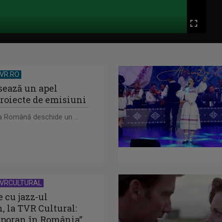
Fullscree
VR.RO
sează un apel
roiecte de emisiuni
a Română deschide un ...
VRCULTURAL
e cu jazz-ul
, la TVR Cultural:
poran în România”,