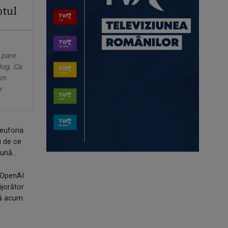
otul
 pare
log. Ca
em
e
 euforia
u de ce
ună...
 OpenAI
ijorător
nă acum