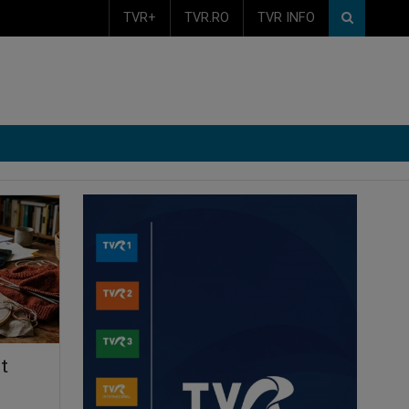
TVR+
TVR.RO
TVR INFO
t