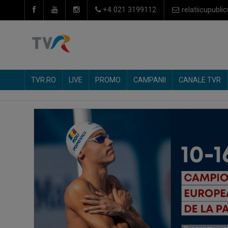
+4 021 3199112
relatiicupublic
TVR.RO
LIVE
PROMO
CAMPANII
CANALE TVR