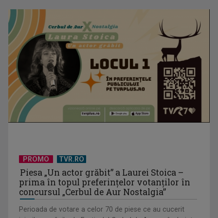
"Robin Hood"-ul serialelor coreene: "Iljimae, hoţul fantomă",
la TVR 1
Un reper al cinematografiei mondiale, la TVR Cultural:
„Roma, oraș deschis”
PROMO
TVR.RO
Piesa „Un actor grăbit” a Laurei Stoica –
prima în topul preferinţelor votanţilor în
concursul „Cerbul de Aur Nostalgia”
Perioada de votare a celor 70 de piese ce au cucerit