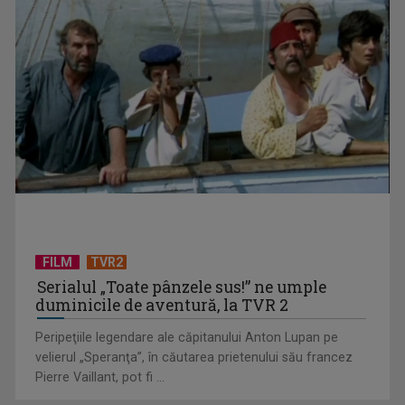
TVR lansează un apel pentru proiecte de emisiuni
FILM
TVR2
Serialul „Toate pânzele sus!” ne umple
duminicile de aventură, la TVR 2
Peripeţiile legendare ale căpitanului Anton Lupan pe
velierul „Speranţa”, în căutarea prietenului său francez
Pierre Vaillant, pot fi ...