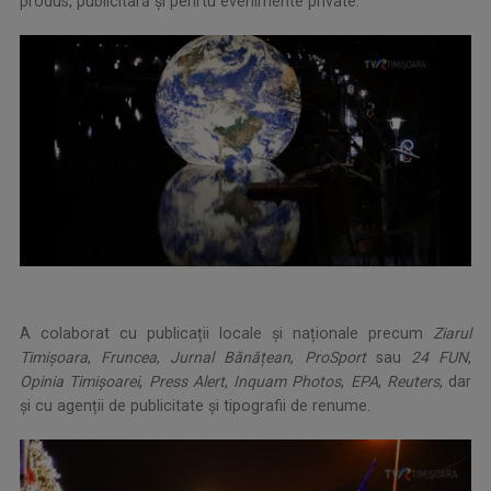
produs, publicitară și penrtu evenimente private.
A colaborat cu publicații locale și naționale precum
Ziarul
Timișoara
,
Fruncea
,
Jurnal Bănățean
,
ProSport
sau
24 FUN
,
Opinia Timișoarei
,
Press Alert
,
Inquam Photos
,
EPA
,
Reuters
, dar
și cu agenții de publicitate și tipografii de renume.