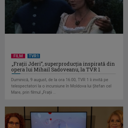
FILM
TVR1
„Spune-mi”, piesa Monicăi Anghel – a patra cea mai votată
„Frații Jderi”, superproducția inspirată din
în concursul ...
opera lui Mihail Sadoveanu, la TVR 1
Duminică, 9 august, de la ora 16.00, TVR 1 îi invită pe
telespectatori la o incursiune în Moldova lui Ștefan cel
Mare, prin filmul „Frații ...