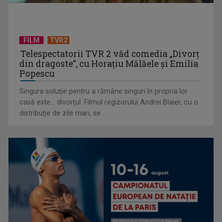
FILM
TVR2
Telespectatorii TVR 2 văd comedia „Divorţ
din dragoste”, cu Horaţiu Mălăele şi Emilia
Popescu
Singura soluţie pentru a rămâne singuri în propria lor
casă este... divorţul. Filmul regizorului Andrei Blaier, cu o
Cum ne-a îmbolnăvit telefonul și cum salvarea era mereu
distribuţie de zile mari, se ...
acolo: Mai încet, fă ...