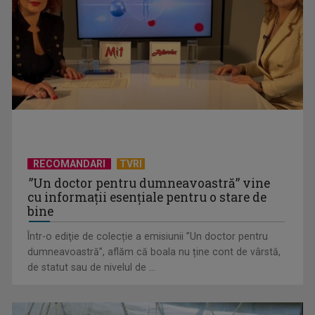
CONCACAF respinge planul FIFA de privatizare parțială a
activităților comerciale
RECOMANDARI
TVRI
”Un doctor pentru dumneavoastră” vine
cu informații esențiale pentru o stare de
bine
Într-o ediţie de colecție a emisiunii ”Un doctor pentru
EVENIMENT ESTIVAL - Taberele ARC – Acolo unde începe
dumneavoastră”, aflăm că boala nu ține cont de vârstă,
ACASĂ
de statut sau de nivelul de ...