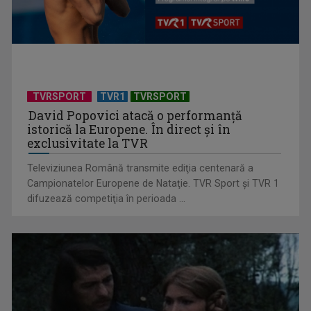
Anda Călugăreanu cu „N-am noroc” – a cincea cea mai
votată piesă în ...
TVRSPORT
TVR1
TVRSPORT
David Popovici atacă o performanţă
istorică la Europene. În direct şi în
exclusivitate la TVR
Televiziunea Română transmite ediţia centenară a
Campionatelor Europene de Nataţie. TVR Sport şi TVR 1
difuzează competiţia în perioada ...
„Cerul” trupei Proconsul – a şasea cea mai votată piesă în
concursul „Cerbul ...