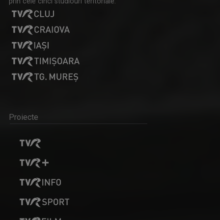
prin cele cinci studiouri teritoriale:
Proiecte