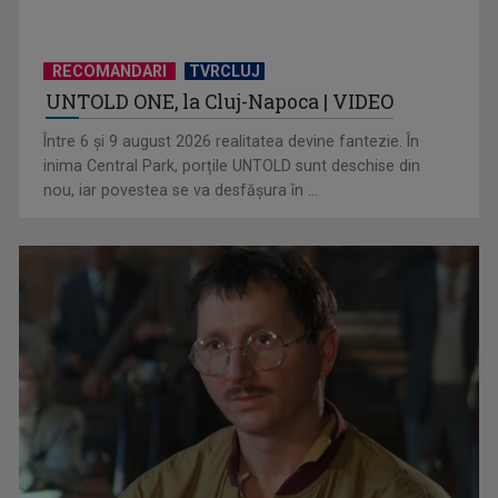
RECOMANDARI
TVRCLUJ
UNTOLD ONE, la Cluj-Napoca | VIDEO
Hora care unește generații | VIDEO
Între 6 și 9 august 2026 realitatea devine fantezie. În
inima Central Park, porțile UNTOLD sunt deschise din
nou, iar povestea se va desfășura în ...
Piesa Angelei Similea „După noapte vine zi” – pe podium şi
acum în inimile ...