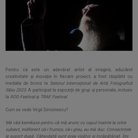
Pentru că este un adevărat artist al imaginii, aducând
creativitate și inovație în fiecare proiect, a fost răsplătit cu
medalia de bronz la
Salonul Internațional de Artă Fotografică
Sibiu 2023
. A participat la expoziții de grup și personale, inclusiv
la
ROD Festival
și
TRAF Festival
.
Cum se vede Virgil Simonescu?
Mă văd kamikaze pentru că mă arunc cu capul înainte la orice
subiect, indiferent că-i frumos, că-i greu, eu mă duc. Consecințele
le suport după. Câteodată sunt prea visător și încăpățânat. Îmi