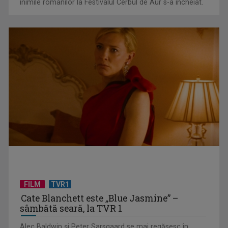
inimile românilor la Festivalul Cerbul de Aur s-a încheiat.
Federația SANITAS suspendă temporar greva generală din
sistemul sanitar
FILM
TVR1
Cate Blanchett este „Blue Jasmine” –
sâmbătă seară, la TVR 1
„E cool să fii cult!”, în curând la TVR 1 și TVR 2
Alec Baldwin şi Peter Sarsgaard se mai regăsesc în