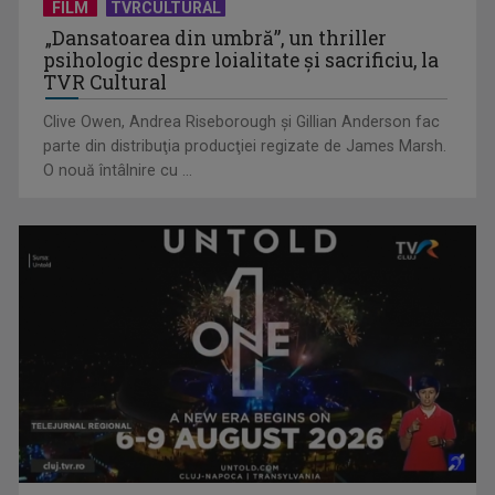
în România”, un ...
FILM
TVRCULTURAL
„Dansatoarea din umbră”, un thriller
psihologic despre loialitate și sacrificiu, la
TVR Cultural
Clive Owen, Andrea Riseborough şi Gillian Anderson fac
parte din distribuţia producţiei regizate de James Marsh.
O nouă întâlnire cu ...
Piesa „Inimă, nu fi de piatră” a Corinei Chiriac ia argintul în
concursul ...