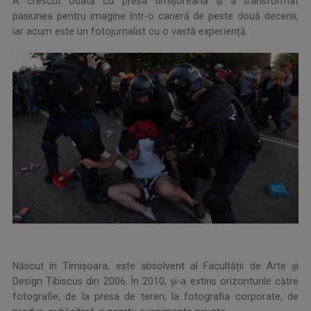
A crescut odată cu presa timișoreană și a transformat
pasiunea pentru imagine într-o carieră de peste două decenii,
iar acum este un fotojurnalist cu o vastă experiență.
Născut în Timișoara, este absolvent al Facultății de Arte și
Design Tibiscus din 2006. În 2010, și-a extins orizonturile către
fotografie, de la presa de teren, la fotografia corporate, de