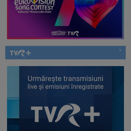
Cate Blanchett este „Blue Jasmine” – sâmbătă seară, la TVR
1
Spectacol total la TVR: David Popovici și tricolorii luptă
pentru aur la ...