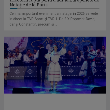
Natație de la Paris
Cel mai important eveniment al nataţiei în 2026 se vede
„Dansatoarea din umbră”, un thriller psihologic despre
în direct la TVR Sport şi TVR 1. De 2 X Popovici: David,
loialitate și ...
dar şi Constantin, precum şi ...
UNTOLD ONE, la Cluj-Napoca | VIDEO