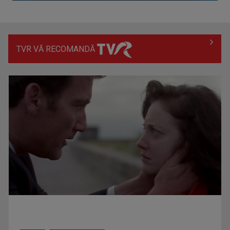
TVR VĂ RECOMANDĂ
Prima câştigătoare a trofeului „Vedeta populară” şi-a
aniversat la TVR ...
Întâlnire cu jazz-ul autohton, la TVR Cultural: „Contemporan