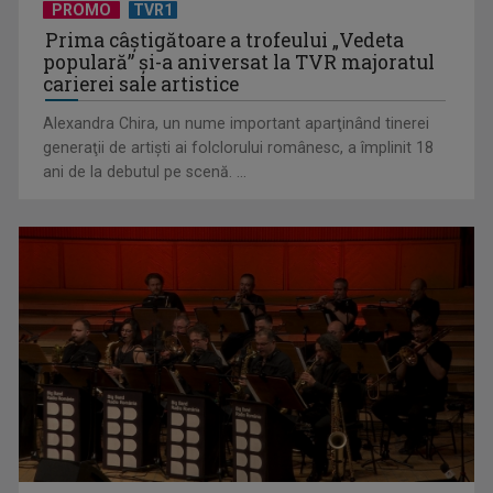
PROMO
TVR1
Prima câştigătoare a trofeului „Vedeta
populară” şi-a aniversat la TVR majoratul
carierei sale artistice
Alexandra Chira, un nume important aparţinând tinerei
generaţii de artişti ai folclorului românesc, a împlinit 18
ani de la debutul pe scenă. ...
Telespectatorii TVR 2 văd comedia „Divorţ din dragoste”, cu
Horaţiu Mălăele ...