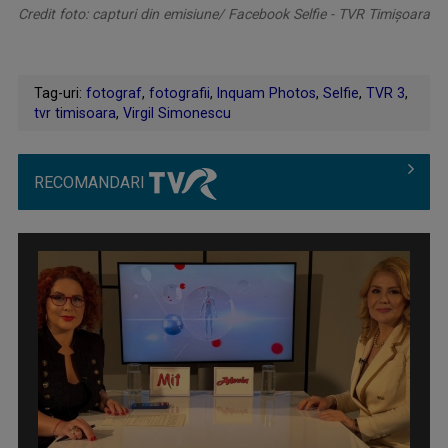
Credit foto: capturi din emisiune/ Facebook Selfie - TVR Timișoara
Tag-uri:
fotograf
,
fotografii
,
Inquam Photos
,
Selfie
,
TVR 3
,
tvr timisoara
,
Virgil Simonescu
RECOMANDARI