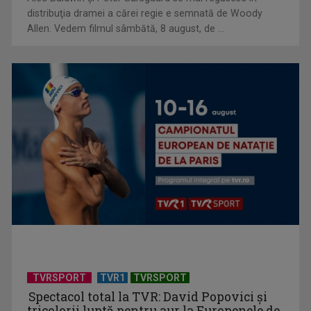
distribuţia dramei a cărei regie e semnată de Woody
Allen. Vedem filmul sâmbătă, 8 august, de ...
Universitatea de Vară, la Băile Tușnad | VIDEO
TVRSPORT
TVR1
TVRSPORT
Spectacol total la TVR: David Popovici și
tricolorii luptă pentru aur la Europenele de