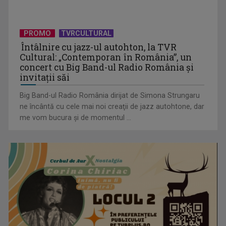
David Popovici atacă o performanţă istorică la Europene. În
direct şi în ...
PROMO
TVRCULTURAL
Întâlnire cu jazz-ul autohton, la TVR
Cultural: „Contemporan în România”, un
concert cu Big Band-ul Radio România şi
invitaţii săi
Big Band-ul Radio România dirijat de Simona Strungaru
ne încântă cu cele mai noi creaţii de jazz autohtone, dar
me vom bucura şi de momentul ...
„Frații Jderi”, superproducția inspirată din opera lui Mihail
Sadoveanu, la ...