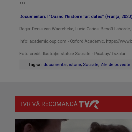
***
Documentarul ”Quand l’histoire fait dates” (Franţa, 2020)
Regia: Denis van Waerebeke, Lucie Caries, Benoît Laborde
Info: academic.oup.com - Oxford Academic, https://www.b
Foto credit: Ilustrație statuie Socrate - Pixabay/ fszalai
Tag-uri:
documentar
,
istorie
,
Socrate
,
Zile de poveste
TVR VĂ RECOMANDĂ