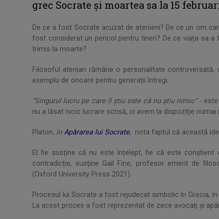
grec Socrate și moartea sa la 15 februari
De ce a fost Socrate acuzat de atenieni? De ce un om care
fost considerat un pericol pentru tineri? De ce viața sa a
trimis la moarte?
Filosoful atenian rămâne o personalitate controversată,
exemplu de onoare pentru generații întregi.
”Singurul lucru pe care îl știu este că nu știu nimic”
- este
nu a lăsat nicio lucrare scrisă, ci avem la dispoziție numai 
Platon,
în
Apărarea lui Socrate
, nota faptul că această ide
El fie susține că nu este înțelept, fie că este conștient
contradicție, susține Gail Fine, profesor emerit de filoso
(Oxford University Press 2021).
Procesul lui Socrate a fost rejudecat simbolic în Grecia, în
La acest proces a fost reprezentat de zece avocaţi şi apără