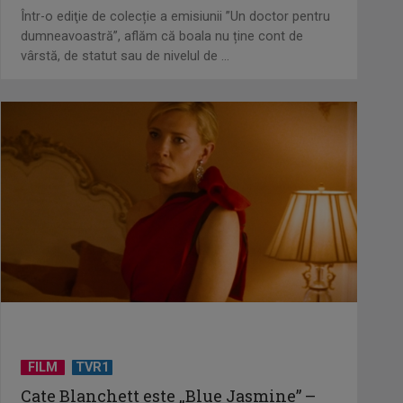
Într-o ediţie de colecție a emisiunii ”Un doctor pentru
dumneavoastră”, aflăm că boala nu ține cont de
UNTOLD ONE, la Cluj-Napoca |
vârstă, de statut sau de nivelul de ...
VIDEO
Telespectatorii TVR 2 văd comedia
„Divorţ din dragoste”, cu Horaţiu
Mălăele ...
David Popovici atacă o
performanţă istorică la Europene.
În direct şi în ...
FILM
TVR1
Cate Blanchett este „Blue Jasmine” –