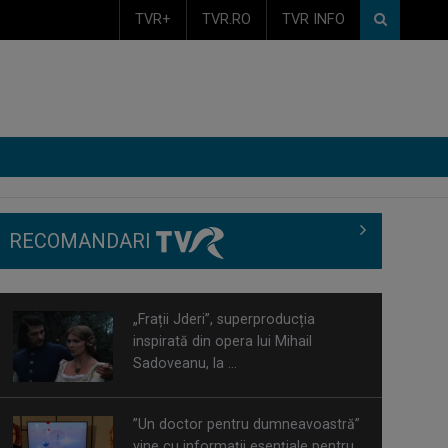
TVR+
TVR.RO
TVR INFO
„Frații Jderi”, superproducția
inspirată din opera lui Mihail
RECOMANDARI
Sadoveanu, la ...
”Un doctor pentru dumneavoastră”
vine cu informații esențiale pentru
o stare ...
Serialul „Toate pânzele sus!” ne
umple duminicile de aventură, la