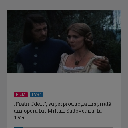
FILM
TVR1
„Frații Jderi”, superproducția inspirată
din opera lui Mihail Sadoveanu, la
TVR 1