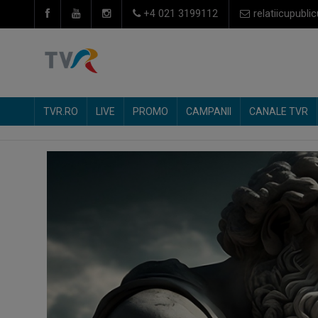
+4 021 3199112
relatiicupublic
TVR.RO
LIVE
PROMO
CAMPANII
CANALE TVR