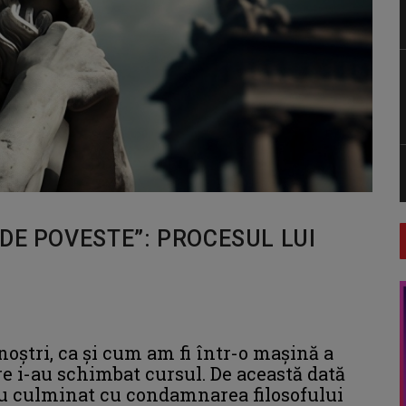
DE POVESTE”: PROCESUL LUI
noştri, ca şi cum am fi într-o maşină a
re i-au schimbat cursul. De această dată
u culminat cu condamnarea filosofului