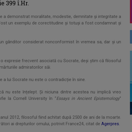
e 399 î.Hr.
 a demonstrat moralitate, modestie, demnitate și integritate a
 fost un exemplu de corectitudine și totuși a fost condamnat și
 un gânditor considerat nonconformist în vremea sa, dar și un
 o expresie frecvent asociată cu Socrate, deși știm că filosoful
mărturiile admiratorilor săi.
e a lui Socrate nu este o contradicție în sine.
 că nu este înțelept. Și niciuna dintre acestea nu implică vreo
fie la Cornell University în ”
Essays in Ancient Epistemology
”
 anul 2012, filosoful fiind achitat după 2500 de ani de la moarte.
tori ai drepturilor omului, potrivit France24, citat de
Agerpres.