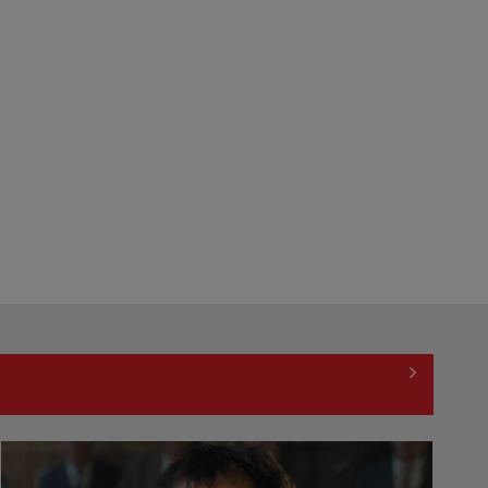
Cum ne-a îmbolnăvit telefonul și
cum salvarea era mereu acolo: Mai
încet, fă ...
Anda Călugăreanu cu „N-am
noroc” – a cincea cea mai votată
piesă în ...
„Cerul” trupei Proconsul – a şasea
cea mai votată piesă în concursul
„Cerbul ...
„Spune-mi”, piesa Monicăi Anghel
– a patra cea mai votată în
concursul ...
CONCACAF respinge planul FIFA de