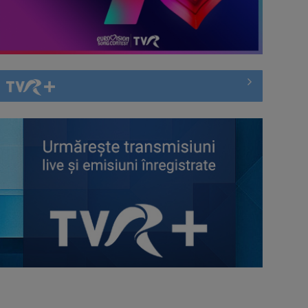
Întâlnire cu jazz-ul autohton, la
TVR Cultural: „Contemporan în
România”, un ...
Piesa „Inimă, nu fi de piatră” a
Corinei Chiriac ia argintul în
concursul ...
Hora care unește generații | VIDEO
Piesa Angelei Similea „După
noapte vine zi” – pe podium şi
acum în inimile ...