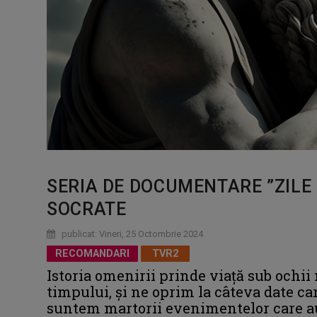
SERIA DE DOCUMENTARE ”ZILE 
SOCRATE
publicat: Vineri, 25 Octombrie 2024
RECOMANDARI
TVR2
Istoria omenirii prinde viaţă sub ochii 
timpului, şi ne oprim la câteva date ca
suntem martorii evenimentelor care a