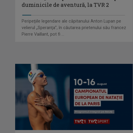
duminicile de aventură, la TVR 2
Peripeţiile legendare ale căpitanului Anton Lupan pe
velierul „Speranţa”, în căutarea prietenului său francez
Pierre Vaillant, pot fi ...