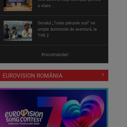
TVR 2
Piesa „Un actor grăbit” a Laurei
Stoica – prima în topul
preferinţelor ...
Cate Blanchett este „Blue Jasmine”
#recomandari
– sâmbătă seară, la TVR 1
EUROVISION ROMÂNIA
Spectacol total la TVR: David
Popovici și tricolorii luptă pentru
aur la ...
Prima câştigătoare a trofeului
„Vedeta populară” şi-a aniversat la
TVR ...