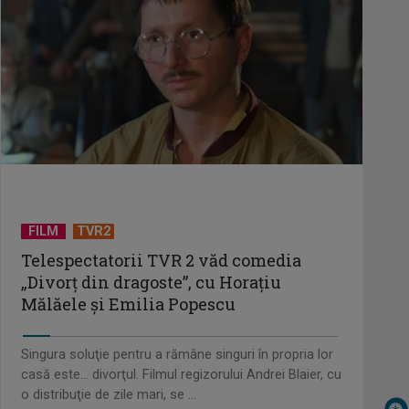
privatizare parțială a activităților
comerciale
EVENIMENT ESTIVAL - Taberele
ARC – Acolo unde începe ACASĂ
TVR lansează un apel pentru
proiecte de emisiuni
FILM
TVR2
Telespectatorii TVR 2 văd comedia
„Divorţ din dragoste”, cu Horaţiu
"Robin Hood"-ul serialelor coreene:
Mălăele şi Emilia Popescu
"Iljimae, hoţul fantomă", la TVR 1
Singura soluţie pentru a rămâne singuri în propria lor
casă este... divorţul. Filmul regizorului Andrei Blaier, cu
Un reper al cinematografiei
o distribuţie de zile mari, se ...
mondiale, la TVR Cultural: „Roma,