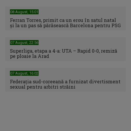
ediția centenară ...
08 August, 15:01
Ferran Torres, primit ca un erou în satul natal
și la un pas să părăsească Barcelona pentru PSG
07 August, 22:56
Superliga, etapa a 4-a: UTA – Rapid 0-0, remiză
pe ploaie la Arad
07 August, 16:02
Federaţia sud-coreeană a furnizat divertisment
Spania cucerește al doilea titlu mondial din istorie după o
sexual pentru arbitri străini
finală dramatică ...