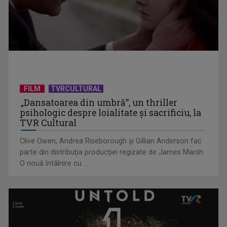
FILM
TVRCULTURAL
„Dansatoarea din umbră”, un thriller
psihologic despre loialitate și sacrificiu, la
CM 2026: Franța, calificată în semifinale după 2-0 cu Maroc
TVR Cultural
Clive Owen, Andrea Riseborough şi Gillian Anderson fac
parte din distribuţia producţiei regizate de James Marsh.
O nouă întâlnire cu ...