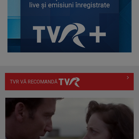
Spania a învins Franța cu 2-0 și s-a calificat în finala
Campionatului Mondial
TVR VĂ RECOMANDĂ
Universitatea Craiova își adjudecă Supercupa României în
urma loviturilor de ...