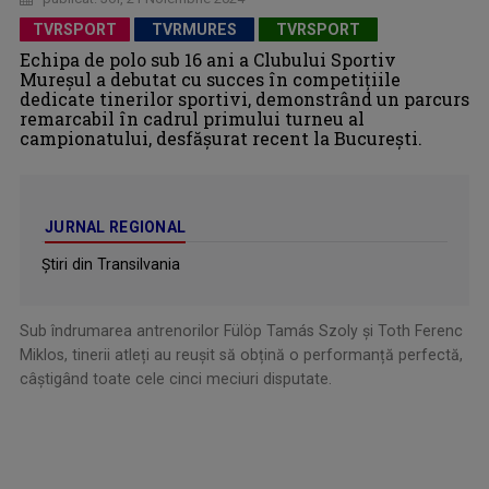
TVRSPORT
TVRMURES
TVRSPORT
Echipa de polo sub 16 ani a Clubului Sportiv
Mureşul a debutat cu succes în competițiile
dedicate tinerilor sportivi, demonstrând un parcurs
remarcabil în cadrul primului turneu al
campionatului, desfăşurat recent la Bucureşti.
JURNAL REGIONAL
Știri din Transilvania
Sub îndrumarea antrenorilor Fülöp Tamás Szoly și Toth Ferenc
Miklos, tinerii atleți au reușit să obțină o performanță perfectă,
câștigând toate cele cinci meciuri disputate.
.