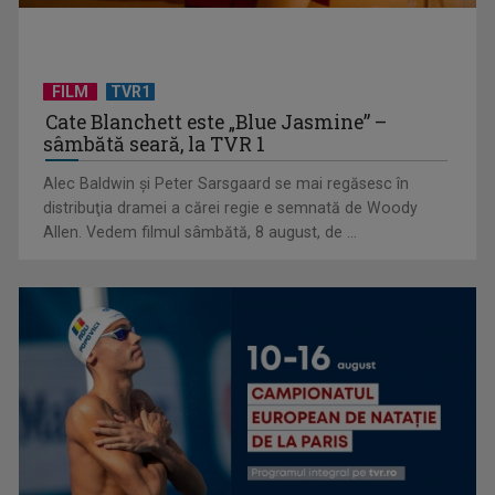
FILM
TVR1
Cate Blanchett este „Blue Jasmine” –
sâmbătă seară, la TVR 1
CONCACAF respinge planul FIFA de privatizare parțială a
Alec Baldwin şi Peter Sarsgaard se mai regăsesc în
activităților comerciale
distribuţia dramei a cărei regie e semnată de Woody
Allen. Vedem filmul sâmbătă, 8 august, de ...