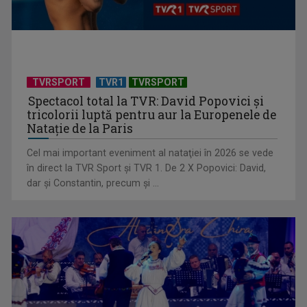
Tenis internațional la Târgu Mureș! TVR Sport transmite
finalele AXERIA Open ...
TVRSPORT
TVR1
TVRSPORT
Spectacol total la TVR: David Popovici și
tricolorii luptă pentru aur la Europenele de
Natație de la Paris
Cel mai important eveniment al nataţiei în 2026 se vede
în direct la TVR Sport şi TVR 1. De 2 X Popovici: David,
dar şi Constantin, precum şi ...
TVR Sport transmite în direct semifinalele și finalele
Campionatelor ...