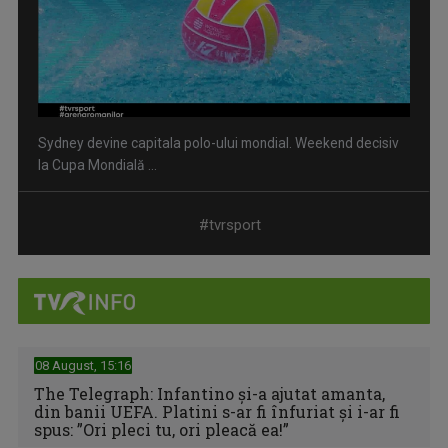
Sydney devine capitala polo-ului mondial. Weekend decisiv
la Cupa Mondială ...
#tvrsport
08 August, 15:16
The Telegraph: Infantino și-a ajutat amanta,
din banii UEFA. Platini s-ar fi înfuriat și i-ar fi
spus: ”Ori pleci tu, ori pleacă ea!”
Format extins și șase reprezentative deja calificate pentru