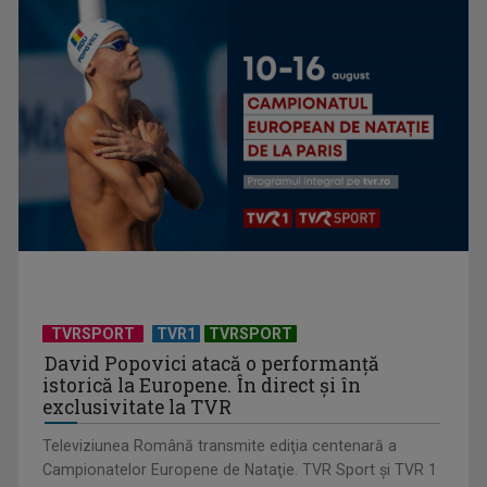
CM de fotbal: Anglia și Norvegia, în sferturile de finală
Cupa Națiunilor la rugby debutează la TVR Sport. „Stejarii”
TVRSPORT
TVR1
TVRSPORT
intră în cursa ...
David Popovici atacă o performanţă
istorică la Europene. În direct şi în
exclusivitate la TVR
Televiziunea Română transmite ediţia centenară a
Campionatelor Europene de Nataţie. TVR Sport şi TVR 1