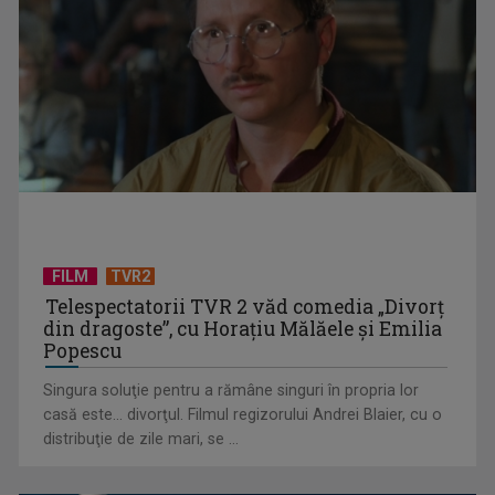
Echipele gazdă părăsesc Cupa Mondială în faza optimilor, în
timp ce Spania ...
FILM
TVR2
Telespectatorii TVR 2 văd comedia „Divorţ
din dragoste”, cu Horaţiu Mălăele şi Emilia
Popescu
Singura soluţie pentru a rămâne singuri în propria lor
casă este... divorţul. Filmul regizorului Andrei Blaier, cu o
distribuţie de zile mari, se ...