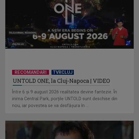
Cătălin Preda și Constantin Popovici luptă pentru trofeul
Cupei Mondiale la ...
RECOMANDARI
TVRCLUJ
UNTOLD ONE, la Cluj-Napoca | VIDEO
Între 6 și 9 august 2026 realitatea devine fantezie. În
inima Central Park, porțile UNTOLD sunt deschise din
nou, iar povestea se va desfășura în ...
CM 2026: Elveția se impune la penalty-uri, în timp ce
Argentina reușește o ...