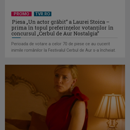
David Popovici atacă o performanţă istorică la Europene. În
PROMO
TVR.RO
direct şi în ...
Piesa „Un actor grăbit” a Laurei Stoica –
prima în topul preferinţelor votanţilor în
concursul „Cerbul de Aur Nostalgia”
Perioada de votare a celor 70 de piese ce au cucerit
inimile românilor la Festivalul Cerbul de Aur s-a încheiat.
Spectacol total la TVR: David Popovici și tricolorii luptă
pentru aur la ...