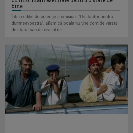
cu informații esențiale pentru o stare de
bine
Într-o ediţie de colecție a emisiunii ”Un doctor pentru
David Popovici, aur și în finala de 200 de metri liber de la
dumneavoastră”, aflăm că boala nu ține cont de vârstă,
Trofeul Sette Colli
de statut sau de nivelul de ...
CM 2026: Etapa a 3-a, în perioada 24-28 iunie