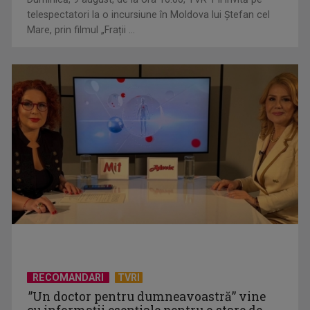
telespectatori la o incursiune în Moldova lui Ștefan cel
Mare, prin filmul „Frații ...
Cupa Mondială de fotbal 2026: 16-imile de finală în perioada
28 iunie – 3 iulie
RECOMANDARI
TVRI
”Un doctor pentru dumneavoastră” vine