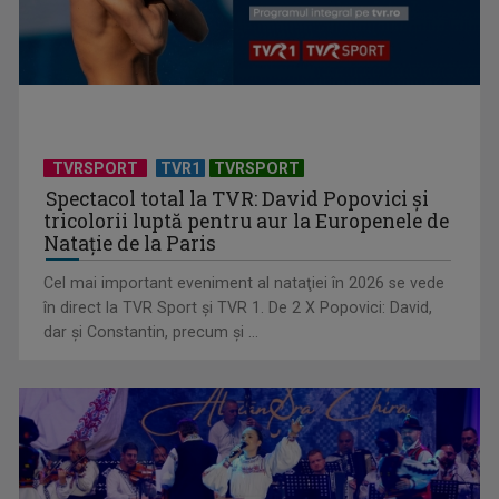
Argentina reușește o ...
TVRSPORT
TVR1
TVRSPORT
Spectacol total la TVR: David Popovici și
tricolorii luptă pentru aur la Europenele de
Natație de la Paris
Cel mai important eveniment al nataţiei în 2026 se vede
Echipele gazdă părăsesc Cupa Mondială în faza optimilor, în
în direct la TVR Sport şi TVR 1. De 2 X Popovici: David,
timp ce Spania ...
dar şi Constantin, precum şi ...