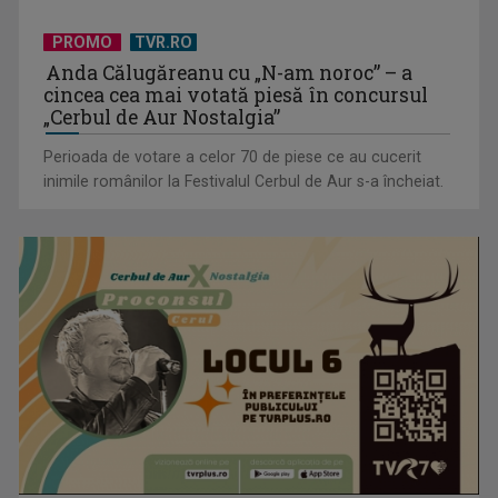
PROMO
TVR.RO
Anda Călugăreanu cu „N-am noroc” – a
cincea cea mai votată piesă în concursul
Tenis internațional la Târgu Mureș! TVR Sport transmite
„Cerbul de Aur Nostalgia”
finalele AXERIA Open ...
Perioada de votare a celor 70 de piese ce au cucerit
inimile românilor la Festivalul Cerbul de Aur s-a încheiat.
TVR Sport transmite în direct semifinalele și finalele
Campionatelor ...