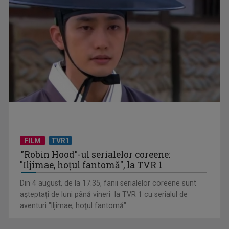
FILM
TVR1
"Robin Hood"-ul serialelor coreene:
"Iljimae, hoţul fantomă", la TVR 1
Din 4 august, de la 17.35, fanii serialelor coreene sunt
așteptați de luni până vineri la TVR 1 cu serialul de
aventuri "Iljimae, hoţul fantomă".