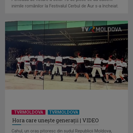
Perioada de votare a celor 70 de piese ce au cucerit
inimile românilor la Festivalul Cerbul de Aur s-a încheiat.
David Popovici, aur și în finala de 200 de metri liber de la
Trofeul Sette Colli
TVRMOLDOVA
TVRMOLDOVA
Hora care unește generații | VIDEO