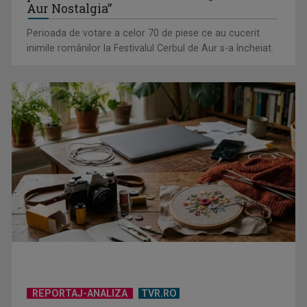
publicului: locul 3 în concursul „Cerbul de
Aur Nostalgia”
Perioada de votare a celor 70 de piese ce au cucerit
inimile românilor la Festivalul Cerbul de Aur s-a încheiat.
David Popovici și elita mondială a înotului, de la Roma, în
direct la TVR Sport
Spectacol total la TVR: David Popovici și tricolorii luptă
pentru aur la ...