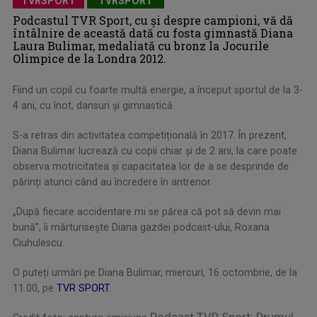
TVRSPORT
TVRSPORT
Podcastul TVR Sport, cu și despre campioni, vă dă
întâlnire de această dată cu fosta gimnastă Diana
Laura Bulimar, medaliată cu bronz la Jocurile
Olimpice de la Londra 2012.
Fiind un copil cu foarte multă energie, a început sportul de la 3-
4 ani, cu înot, dansuri și gimnastică.
S-a retras din activitatea competițională în 2017. În prezent,
Diana Bulimar lucrează cu copii chiar și de 2 ani, la care poate
observa motricitatea și capacitatea lor de a se desprinde de
părinți atunci când au încredere în antrenor.
„După fiecare accidentare mi se părea că pot să devin mai
bună”, îi mărturisește Diana gazdei podcast-ului, Roxana
Ciuhulescu.
O puteți urmări pe Diana Bulimar, miercuri, 16 octombrie, de la
11.00, pe
TVR SPORT
.