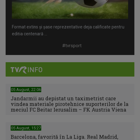
Format extins și șase reprezentative deja calificate pentru
ediția centenară ...
#tvrsport
05 August, 22:06
Jandarmii au depistat un taximetrist care
vindea materiale pirotehnice suporterilor de la
meciul FC Beitar Ierusalim – FK Austria Viena
Spania cucerește al doilea titlu mondial din istorie după o
finală dramatică ...
05 August, 15:27