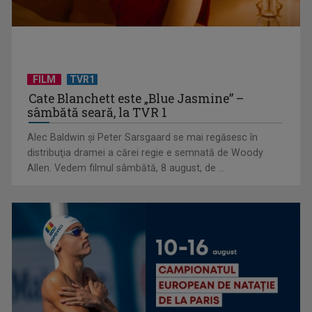
FILM
TVR1
Cătălin Preda și Constantin Popovici luptă pentru trofeul
Cate Blanchett este „Blue Jasmine” –
Cupei Mondiale la ...
sâmbătă seară, la TVR 1
Alec Baldwin şi Peter Sarsgaard se mai regăsesc în
distribuţia dramei a cărei regie e semnată de Woody
Allen. Vedem filmul sâmbătă, 8 august, de ...
CM 2026: Elveția se impune la penalty-uri, în timp ce