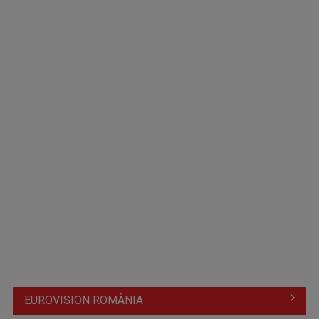
Universitatea Cluj părăsește Europa League și continuă în
Conference League
Argentina se califică în finala Cupei Mondiale după o
revenire spectaculoasă ...
EUROVISION ROMÂNIA