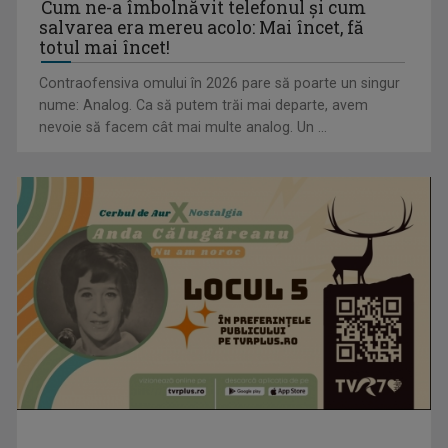
REPORTAJ-ANALIZA
TVR.RO
Cum ne-a îmbolnăvit telefonul și cum
salvarea era mereu acolo: Mai încet, fă
totul mai încet!
Contraofensiva omului în 2026 pare să poarte un singur
nume: Analog. Ca să putem trăi mai departe, avem
nevoie să facem cât mai multe analog. Un ...
CONCACAF respinge planul FIFA de privatizare parțială a
activităților comerciale