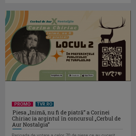
me vom bucura şi de momentul ...
CM 2026: Belgia și Anglia, calificate în optimile de finală
Cupa Mondială de fotbal 2026: 16-imile de finală în perioada
28 iunie – 3 iulie
PROMO
TVR.RO
Piesa „Inimă, nu fi de piatră” a Corinei
Chiriac ia argintul în concursul „Cerbul de
Aur Nostalgia”