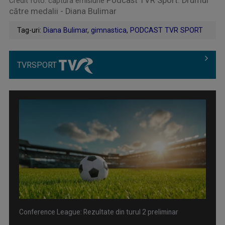
Podcast TVR Sport: Drumul
Credit foto: captura emisiune
către medalii - Diana Bulimar
Tag-uri:
Diana Bulimar
,
gimnastica
,
PODCAST TVR SPORT
TVRSPORT
Conference League: Rezultate din turul 2 preliminar