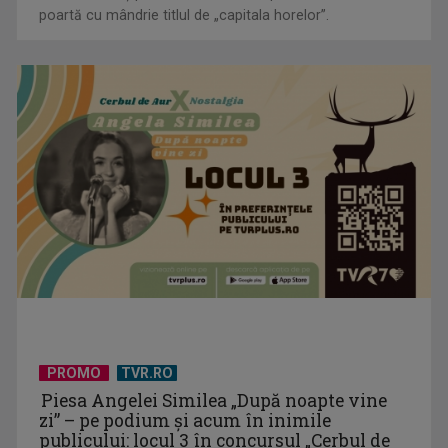
Cahul, un oraș pitoresc din sudul Republicii Moldova,
CM 2026: Etapa a 3-a, în perioada 24-28 iunie
poartă cu mândrie titlul de „capitala horelor”.
Spectacolul rezistenței, ambiției și performanței!
Campionatul European de ...
PROMO
TVR.RO
Piesa Angelei Similea „După noapte vine
zi” – pe podium şi acum în inimile