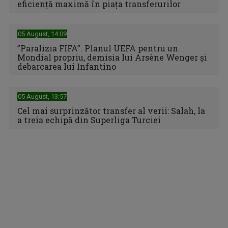
Barcelona, favorită în La Liga. Real Madrid,
eficiență maximă în piața transferurilor
05 August, 14:09
”Paralizia FIFA”. Planul UEFA pentru un
Mondial propriu, demisia lui Arsène Wenger și
debarcarea lui Infantino
05 August, 13:57
Primul 10 al Nadiei Comăneci, la 50 de ani de la momentul
Cel mai surprinzător transfer al verii: Salah, la
care a schimbat ...
a treia echipă din Superliga Turciei