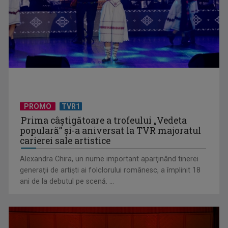
CM de fotbal: Anglia și Norvegia, în sferturile de finală
PROMO
TVR1
Prima câştigătoare a trofeului „Vedeta
populară” şi-a aniversat la TVR majoratul
carierei sale artistice
Alexandra Chira, un nume important aparţinând tinerei
generaţii de artişti ai folclorului românesc, a împlinit 18
ani de la debutul pe scenă. ...
Cupa Națiunilor la rugby debutează la TVR Sport. „Stejarii”
intră în cursa ...