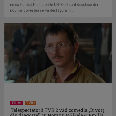
inima Central Park, porțile UNTOLD sunt deschise din
nou, iar povestea se va desfășura în ...
Piesa Angelei Similea „După noapte vine zi” – pe podium şi
acum în inimile ...
FILM
TVR2
Telespectatorii TVR 2 văd comedia „Divorţ
din dragoste”, cu Horaţiu Mălăele şi Emilia