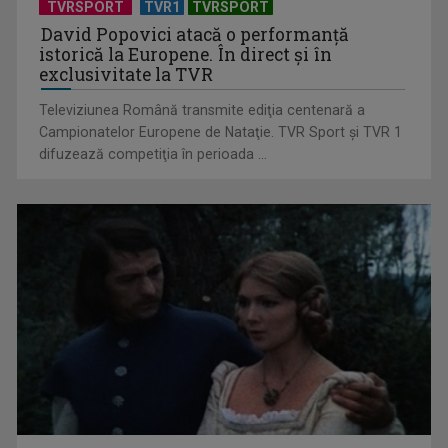
TVRSPORT
TVR1
TVRSPORT
David Popovici atacă o performanţă
istorică la Europene. În direct şi în
exclusivitate la TVR
Televiziunea Română transmite ediţia centenară a
Campionatelor Europene de Nataţie. TVR Sport şi TVR 1
difuzează competiţia în perioada ...
„Cerul” trupei Proconsul – a şasea cea mai votată piesă în
concursul „Cerbul ...