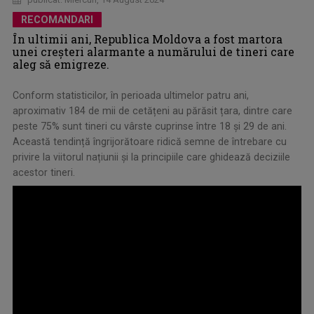
RECOMANDARI
În ultimii ani, Republica Moldova a fost martora
unei creșteri alarmante a numărului de tineri care
aleg să emigreze.
Conform statisticilor, în perioada ultimelor patru ani,
aproximativ 184 de mii de cetățeni au părăsit țara, dintre care
peste 75% sunt tineri cu vârste cuprinse între 18 și 29 de ani.
Această tendință îngrijorătoare ridică semne de întrebare cu
privire la viitorul națiunii și la principiile care ghidează deciziile
acestor tineri.