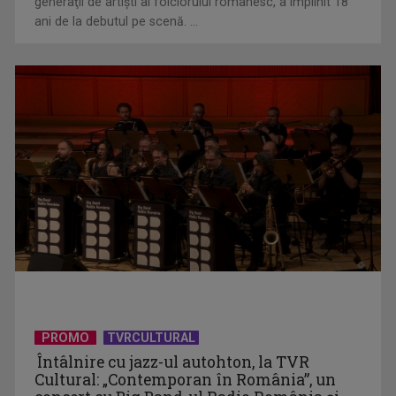
generaţii de artişti ai folclorului românesc, a împlinit 18
ani de la debutul pe scenă. ...
Telespectatorii TVR 2 văd comedia „Divorţ din dragoste”, cu
Horaţiu Mălăele ...
David Popovici atacă o performanţă istorică la Europene. În
direct şi în ...
PROMO
TVRCULTURAL
Întâlnire cu jazz-ul autohton, la TVR
Cultural: „Contemporan în România”, un