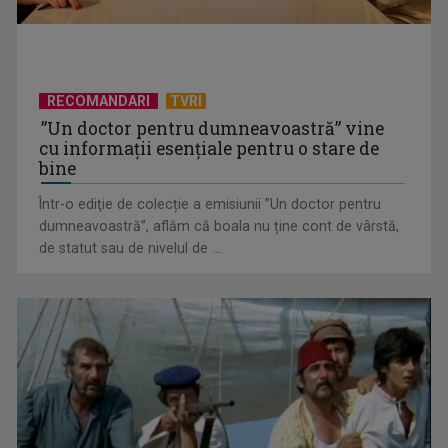
RECOMANDARI
TVRI
”Un doctor pentru dumneavoastră” vine
cu informații esențiale pentru o stare de
bine
Într-o ediţie de colecție a emisiunii ”Un doctor pentru
EVENIMENT ESTIVAL - Taberele ARC – Acolo unde începe
dumneavoastră”, aflăm că boala nu ține cont de vârstă,
ACASĂ
de statut sau de nivelul de ...