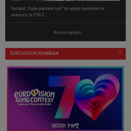
Piesa „Un actor grăbit” a Laurei Stoica – prima în topul
preferinţelor ...
#recomandari
EUROVISION ROMÂNIA
Cate Blanchett este „Blue Jasmine” – sâmbătă seară, la TVR
1