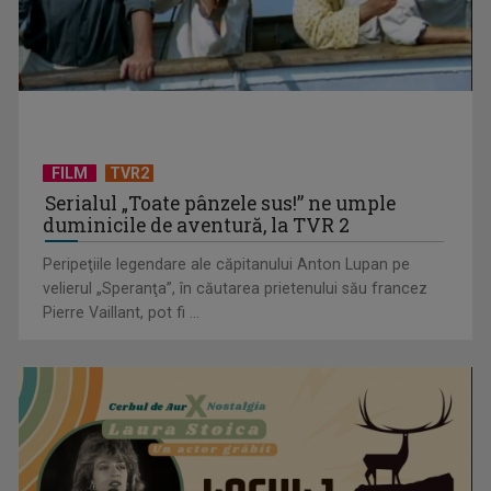
TVR lansează un apel pentru proiecte de emisiuni
FILM
TVR2
Serialul „Toate pânzele sus!” ne umple
duminicile de aventură, la TVR 2
Peripeţiile legendare ale căpitanului Anton Lupan pe
velierul „Speranţa”, în căutarea prietenului său francez
Pierre Vaillant, pot fi ...
"Robin Hood"-ul serialelor coreene: "Iljimae, hoţul fantomă",
la TVR 1