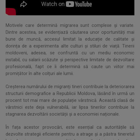
.
Motivele care determină migrarea sunt complexe și variate.
Dintre acestea, se evidențiază căutarea unor oportunități mai
bune de muncă, accesul limitat la educație de calitate și
dorința de a experimenta alte culturi și stiluri de viață. Tinerii
moldoveni, adesea, se confruntă cu un mediu economic
instabil, cu salarii scăzute și perspective limitate de dezvoltare
profesională, fapt ce îi determină să caute un viitor mai
promițător în alte colțuri ale lumii.
Creșterea numărului de migranți tineri contribuie la deteriorarea
structurii demografice a Republicii Moldova, lăsând în urmă un
procent tot mai mare de populație vârstnică. Această clasă de
vârstnici este deja vulnerabilă, iar lipsa tinerilor contribuie la
stagnarea dezvoltării societății și a economiei naționale.
În fața acestor provocări, este esențial ca autoritățile să
dezvolte strategii eficiente pentru a atrage și a păstra tineretul