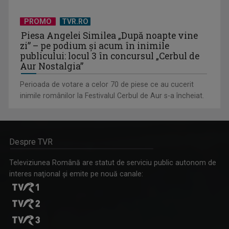
PROMO
TVR.RO
Piesa Angelei Similea „După noapte vine
zi” – pe podium şi acum în inimile
publicului: locul 3 în concursul „Cerbul de
Aur Nostalgia”
Perioada de votare a celor 70 de piese ce au cucerit
inimile românilor la Festivalul Cerbul de Aur s-a încheiat.
Despre TVR
Televiziunea Română are statut de serviciu public autonom de
interes naţional şi emite pe nouă canale: