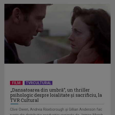
Prima câştigătoare a trofeului „Vedeta populară” şi-a
aniversat la TVR ...
Întâlnire cu jazz-ul autohton, la TVR Cultural: „Contemporan
în România”, un ...
FILM
TVRCULTURAL
„Dansatoarea din umbră”, un thriller
psihologic despre loialitate și sacrificiu, la
TVR Cultural
Clive Owen, Andrea Riseborough şi Gillian Anderson fac