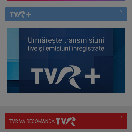
Spectacol total la TVR: David Popovici și tricolorii luptă
pentru aur la ...
TVR VĂ RECOMANDĂ