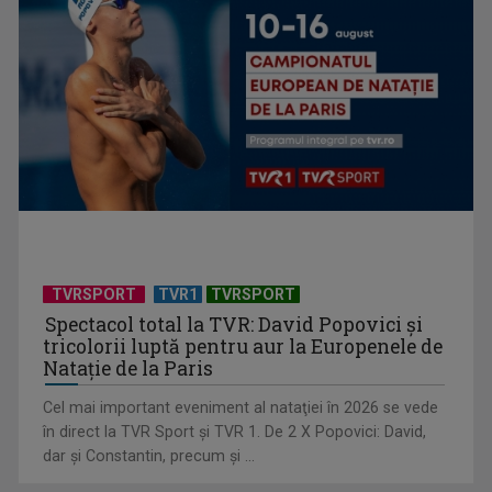
Universitatea de Vară, la Băile Tușnad | VIDEO
TVRSPORT
TVR1
TVRSPORT
Spectacol total la TVR: David Popovici și
tricolorii luptă pentru aur la Europenele de
Natație de la Paris
Cel mai important eveniment al nataţiei în 2026 se vede
„Dansatoarea din umbră”, un thriller psihologic despre
în direct la TVR Sport şi TVR 1. De 2 X Popovici: David,
loialitate și ...
dar şi Constantin, precum şi ...