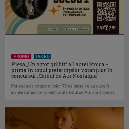
Un reper al cinematografiei mondiale, la TVR Cultural:
„Roma, oraș deschis”
PROMO
TVR.RO
Piesa „Un actor grăbit” a Laurei Stoica –
prima în topul preferinţelor votanţilor în
concursul „Cerbul de Aur Nostalgia”
Perioada de votare a celor 70 de piese ce au cucerit
inimile românilor la Festivalul Cerbul de Aur s-a încheiat.