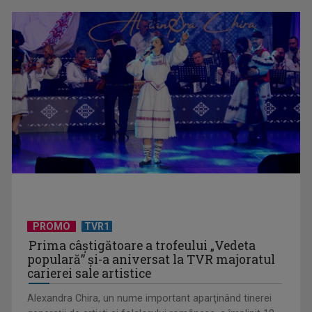
UNTOLD ONE, la Cluj-Napoca | VIDEO
PROMO
TVR1
Prima câştigătoare a trofeului „Vedeta
populară” şi-a aniversat la TVR majoratul
carierei sale artistice
Alexandra Chira, un nume important aparţinând tinerei