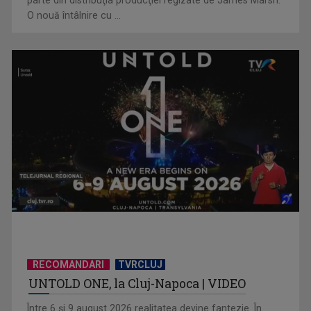
parte din distribuţia producţiei regizate de James Marsh.
O nouă întâlnire cu ...
Piesa „Inimă, nu fi de piatră” a Corinei Chiriac ia argintul în
concursul ...
RECOMANDARI
TVRCLUJ
UNTOLD ONE, la Cluj-Napoca | VIDEO
Hora care unește generații | VIDEO
Între 6 și 9 august 2026 realitatea devine fantezie. În