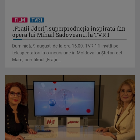
FILM
TVR1
„Spune-mi”, piesa Monicăi Anghel – a patra cea mai votată
„Frații Jderi”, superproducția inspirată din
în concursul ...
opera lui Mihail Sadoveanu, la TVR 1
Duminică, 9 august, de la ora 16.00, TVR 1 îi invită pe
telespectatori la o incursiune în Moldova lui Ștefan cel
Mare, prin filmul „Frații ...
CONCACAF respinge planul FIFA de privatizare parțială a
activităților comerciale