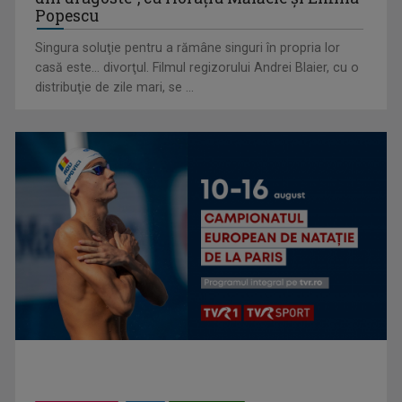
Popescu
Singura soluţie pentru a rămâne singuri în propria lor
casă este... divorţul. Filmul regizorului Andrei Blaier, cu o
Cum ne-a îmbolnăvit telefonul și cum salvarea era mereu
distribuţie de zile mari, se ...
acolo: Mai încet, fă ...
Anda Călugăreanu cu „N-am noroc” – a cincea cea mai
votată piesă în ...