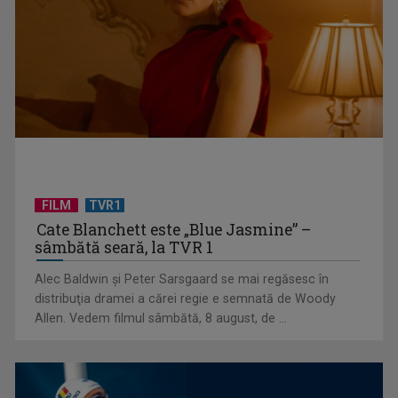
Federația SANITAS suspendă temporar greva generală din
sistemul sanitar
FILM
TVR1
Cate Blanchett este „Blue Jasmine” –
sâmbătă seară, la TVR 1
„E cool să fii cult!”, în curând la TVR 1 și TVR 2
Alec Baldwin şi Peter Sarsgaard se mai regăsesc în
distribuţia dramei a cărei regie e semnată de Woody
Allen. Vedem filmul sâmbătă, 8 august, de ...