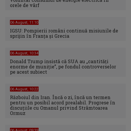
orele de vârf
06 August, 11:10
IGSU: Pompierii români continuă misiunile de
sprijin în Franţa şi Grecia
06 August, 10:34
Donald Trump insistă că SUA au „cantităţi
enorme de muniţie”, pe fondul controverselor
pe acest subiect
06 August, 10:22
Războiul din Iran. Încă o zi, încă un termen
pentru un posibil acord prealabil. Progrese în
discuțiile cu Omanul privind Strâmtoarea
Ormuz
06 August, 09:39