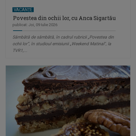
VACANȚE
Povestea din ochii lor, cu Anca Sigartău
publicat: Joi, 09 Iulie 2026
Sâmbătă de sâmbătă, în cadrul rubricii „Povestea din
ochii lor”, în studioul emisiunii „Weekend Matinal", la
TVR1,...