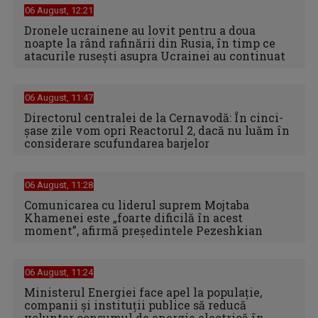
06 August, 12:21
Dronele ucrainene au lovit pentru a doua
noapte la rând rafinării din Rusia, în timp ce
atacurile rusești asupra Ucrainei au continuat
06 August, 11:47
Directorul centralei de la Cernavodă: În cinci-
şase zile vom opri Reactorul 2, dacă nu luăm în
considerare scufundarea barjelor
06 August, 11:28
Comunicarea cu liderul suprem Mojtaba
Khamenei este „foarte dificilă în acest
moment”, afirmă preşedintele Pezeshkian
06 August, 11:24
Ministerul Energiei face apel la populație,
companii și instituții publice să reducă
voluntar consumul de energie electrică în