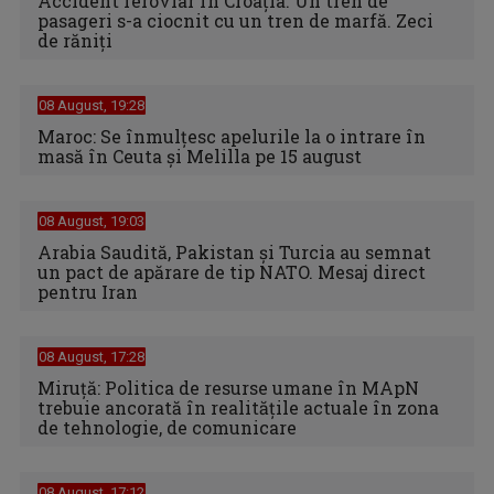
Accident feroviar în Croația. Un tren de
pasageri s-a ciocnit cu un tren de marfă. Zeci
de răniți
08 August, 19:28
Maroc: Se înmulţesc apelurile la o intrare în
masă în Ceuta şi Melilla pe 15 august
08 August, 19:03
Arabia Saudită, Pakistan și Turcia au semnat
un pact de apărare de tip NATO. Mesaj direct
pentru Iran
08 August, 17:28
Miruță: Politica de resurse umane în MApN
trebuie ancorată în realitățile actuale în zona
de tehnologie, de comunicare
08 August, 17:12