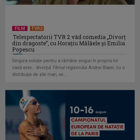
FILM
TVR2
Telespectatorii TVR 2 văd comedia „Divorţ
din dragoste”, cu Horaţiu Mălăele şi Emilia
Popescu
Singura soluţie pentru a rămâne singuri în propria lor
casă este... divorţul. Filmul regizorului Andrei Blaier, cu o
Cum ne-a îmbolnăvit telefonul și cum salvarea era mereu
distribuţie de zile mari, se ...
acolo: Mai încet, fă ...