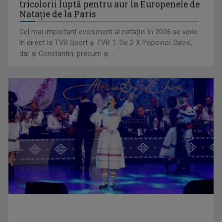
tricolorii luptă pentru aur la Europenele de
Natație de la Paris
Cel mai important eveniment al nataţiei în 2026 se vede
„Dansatoarea din umbră”, un thriller psihologic despre
în direct la TVR Sport şi TVR 1. De 2 X Popovici: David,
loialitate și ...
dar şi Constantin, precum şi ...
UNTOLD ONE, la Cluj-Napoca | VIDEO