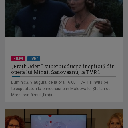
FILM
TVR1
„Spune-mi”, piesa Monicăi Anghel – a patra cea mai votată
„Frații Jderi”, superproducția inspirată din
în concursul ...
opera lui Mihail Sadoveanu, la TVR 1
Duminică, 9 august, de la ora 16.00, TVR 1 îi invită pe
telespectatori la o incursiune în Moldova lui Ștefan cel
Mare, prin filmul „Frații ...