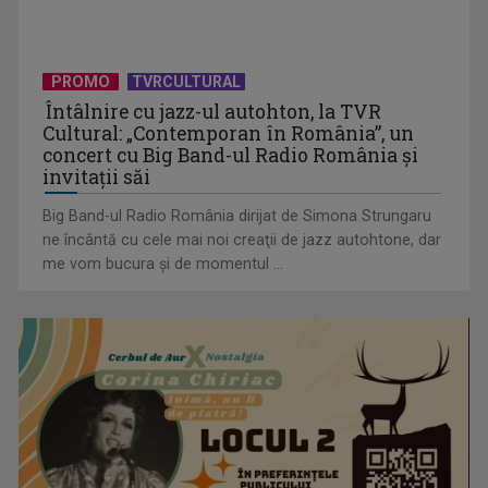
David Popovici atacă o performanţă istorică la Europene. În
direct şi în ...
PROMO
TVRCULTURAL
Întâlnire cu jazz-ul autohton, la TVR
Cultural: „Contemporan în România”, un
concert cu Big Band-ul Radio România şi
invitaţii săi
Big Band-ul Radio România dirijat de Simona Strungaru
ne încântă cu cele mai noi creaţii de jazz autohtone, dar
me vom bucura şi de momentul ...
„Frații Jderi”, superproducția inspirată din opera lui Mihail
Sadoveanu, la ...