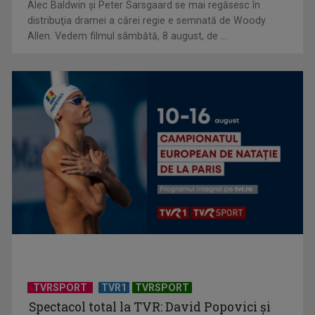
Alec Baldwin şi Peter Sarsgaard se mai regăsesc în
distribuţia dramei a cărei regie e semnată de Woody
Allen. Vedem filmul sâmbătă, 8 august, de ...
Universitatea de Vară, la Băile Tușnad | VIDEO
TVRSPORT
TVR1
TVRSPORT
Spectacol total la TVR: David Popovici și