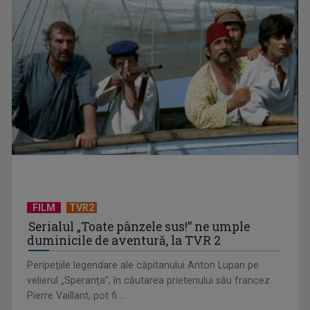
TVR lansează un apel pentru proiecte de emisiuni
FILM
TVR2
Serialul „Toate pânzele sus!” ne umple
duminicile de aventură, la TVR 2
Peripeţiile legendare ale căpitanului Anton Lupan pe
velierul „Speranţa”, în căutarea prietenului său francez
Pierre Vaillant, pot fi ...