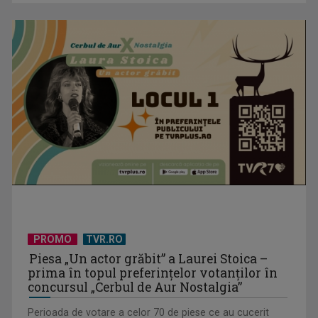
"Robin Hood"-ul serialelor coreene: "Iljimae, hoţul fantomă",
la TVR 1
Un reper al cinematografiei mondiale, la TVR Cultural:
„Roma, oraș deschis”
PROMO
TVR.RO
Piesa „Un actor grăbit” a Laurei Stoica –
prima în topul preferinţelor votanţilor în
concursul „Cerbul de Aur Nostalgia”
Perioada de votare a celor 70 de piese ce au cucerit