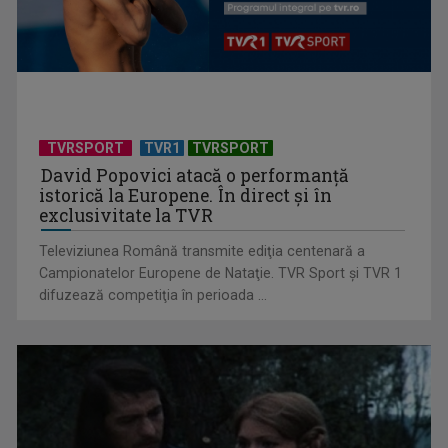
Anda Călugăreanu cu „N-am noroc” – a cincea cea mai
votată piesă în ...
TVRSPORT
TVR1
TVRSPORT
David Popovici atacă o performanţă
istorică la Europene. În direct şi în
exclusivitate la TVR
Televiziunea Română transmite ediţia centenară a
Campionatelor Europene de Nataţie. TVR Sport şi TVR 1
difuzează competiţia în perioada ...
„Cerul” trupei Proconsul – a şasea cea mai votată piesă în
concursul „Cerbul ...