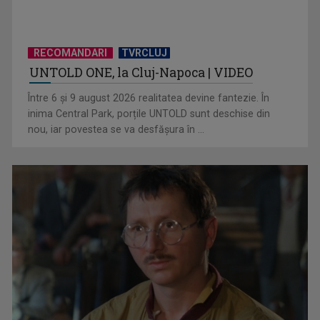
RECOMANDARI
TVRCLUJ
UNTOLD ONE, la Cluj-Napoca | VIDEO
Hora care unește generații | VIDEO
Între 6 și 9 august 2026 realitatea devine fantezie. În
inima Central Park, porțile UNTOLD sunt deschise din
nou, iar povestea se va desfășura în ...
Piesa Angelei Similea „După noapte vine zi” – pe podium şi
acum în inimile ...