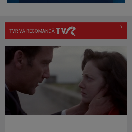
TVR VĂ RECOMANDĂ
Prima câştigătoare a trofeului „Vedeta populară” şi-a
aniversat la TVR ...
Întâlnire cu jazz-ul autohton, la TVR Cultural: „Contemporan