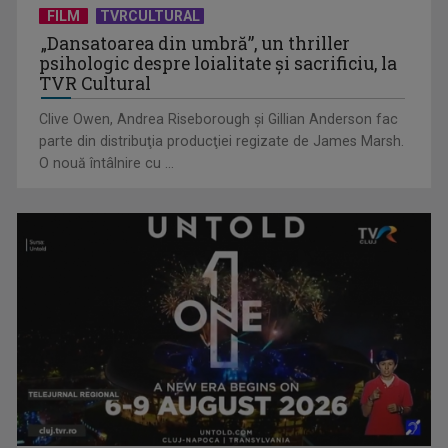
în România”, un ...
FILM
TVRCULTURAL
„Dansatoarea din umbră”, un thriller
psihologic despre loialitate și sacrificiu, la
TVR Cultural
Clive Owen, Andrea Riseborough şi Gillian Anderson fac
parte din distribuţia producţiei regizate de James Marsh.
O nouă întâlnire cu ...
Piesa „Inimă, nu fi de piatră” a Corinei Chiriac ia argintul în
concursul ...