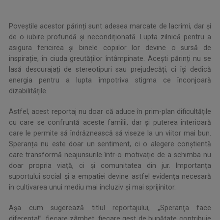
.
Poveștile acestor părinți sunt adesea marcate de lacrimi, dar și
de o iubire profundă și necondiționată. Lupta zilnică pentru a
asigura fericirea și binele copiilor lor devine o sursă de
inspirație, în ciuda greutăților întâmpinate. Acești părinți nu se
lasă descurajați de stereotipuri sau prejudecăți, ci își dedică
energia pentru a lupta împotriva stigma ce înconjoară
dizabilitățile.
Astfel, acest reportaj nu doar că aduce în prim-plan dificultățile
cu care se confruntă aceste familii, dar și puterea interioară
care le permite să îndrăznească să viseze la un viitor mai bun.
Speranța nu este doar un sentiment, ci o alegere conștientă
care transformă neajunsurile într-o motivație de a schimba nu
doar propria viață, ci și comunitatea din jur. Importanța
suportului social și a empatiei devine astfel evidența necesară
în cultivarea unui mediu mai incluziv și mai sprijinitor.
Așa cum sugerează titlul reportajului, „Speranţa face
diferenţa!”, fiecare zâmbet, fiecare gest de bunătate contribuie