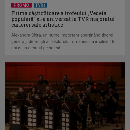
PROMO
TVR1
Prima câştigătoare a trofeului „Vedeta
populară” şi-a aniversat la TVR majoratul
carierei sale artistice
Alexandra Chira, un nume important aparţinând tinerei
generaţii de artişti ai folclorului românesc, a împlinit 18
ani de la debutul pe scenă. ...
Telespectatorii TVR 2 văd comedia „Divorţ din dragoste”, cu
Horaţiu Mălăele ...