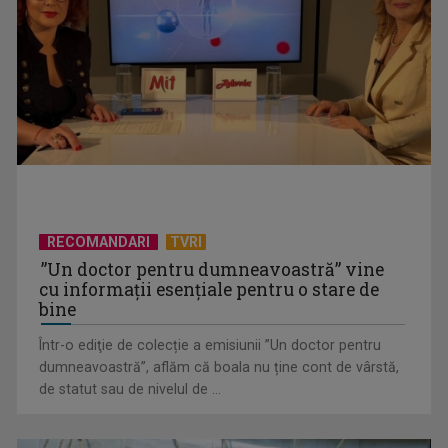
CONCACAF respinge planul FIFA de privatizare parțială a
activităților comerciale
RECOMANDARI
TVRI
”Un doctor pentru dumneavoastră” vine
cu informații esențiale pentru o stare de
bine
Într-o ediţie de colecție a emisiunii ”Un doctor pentru
EVENIMENT ESTIVAL - Taberele ARC – Acolo unde începe
dumneavoastră”, aflăm că boala nu ține cont de vârstă,
ACASĂ
de statut sau de nivelul de ...