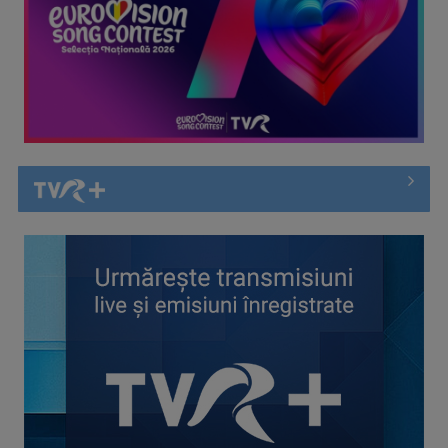
Cate Blanchett este „Blue Jasmine” – sâmbătă seară, la TVR
1
Spectacol total la TVR: David Popovici și tricolorii luptă
pentru aur la ...