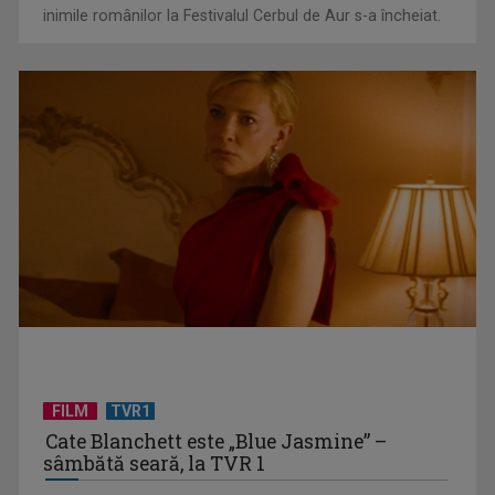
inimile românilor la Festivalul Cerbul de Aur s-a încheiat.
Federația SANITAS suspendă temporar greva generală din
sistemul sanitar
FILM
TVR1
Cate Blanchett este „Blue Jasmine” –
sâmbătă seară, la TVR 1
„E cool să fii cult!”, în curând la TVR 1 și TVR 2