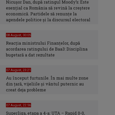
Nicușor Dan, după ratingul Moody’s: Este
esențial ca România să revină la creștere
economică. Partidele să renunțe la
agendele politice și la discursul electoral
08 August, 00:05
Reacția ministrului Finanțelor, după
acordarea ratingului de Baa3: Disciplina
bugetară a dat rezultate
07 August, 23:21
Au început furtunile. În mai multe zone
din țară, vijeliile și vântul puternic au
creat deja probleme
07 August, 22:56
Superliga, etapa a 4-a: UTA – Rapid 0-0,