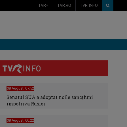
TVR+
TVR.RO
TVR INFO
08 August, 07:52
Senatul SUA a adoptat noile sancţiuni
împotriva Rusiei
08 August, 00:22