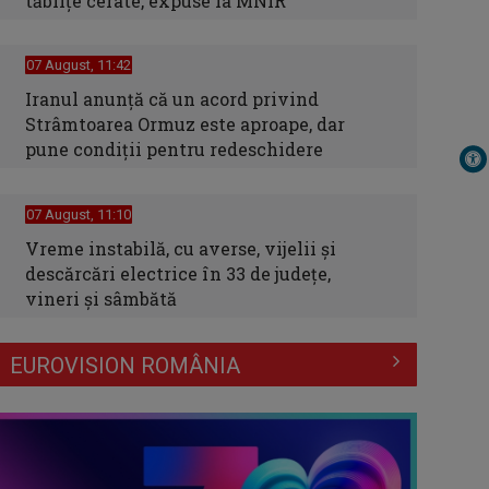
tăblițe cerate, expuse la MNIR
07 August, 11:42
Iranul anunță că un acord privind
Strâmtoarea Ormuz este aproape, dar
pune condiții pentru redeschidere
07 August, 11:10
Vreme instabilă, cu averse, vijelii şi
descărcări electrice în 33 de judeţe,
vineri şi sâmbătă
EUROVISION ROMÂNIA