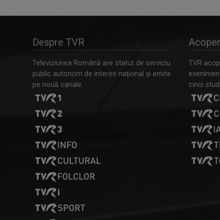
Despre TVR
Acoper
Televiziunea Română are statut de serviciu
TVR acope
public autonom de interes naţional şi emite
evenimente
pe nouă canale:
cinci studi