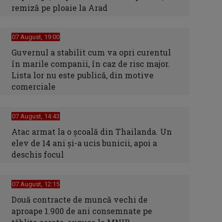
remiză pe ploaie la Arad
07 August, 19:00
Guvernul a stabilit cum va opri curentul
în marile companii, în caz de risc major.
Lista lor nu este publică, din motive
comerciale
07 August, 14:43
Atac armat la o școală din Thailanda. Un
elev de 14 ani și-a ucis bunicii, apoi a
deschis focul
07 August, 12:15
Două contracte de muncă vechi de
aproape 1.900 de ani consemnate pe