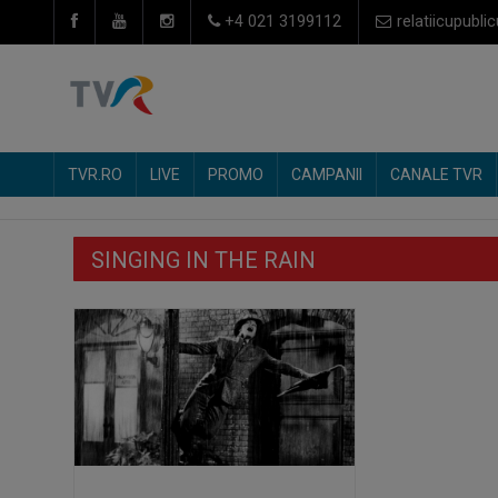
+4 021 3199112
relatiicupublic
TVR.RO
LIVE
PROMO
CAMPANII
CANALE TVR
SINGING IN THE RAIN