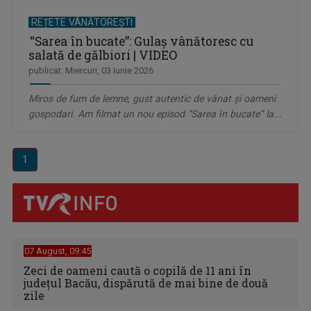
REȚETE VÂNĂTOREȘTI
“Sarea în bucate”: Gulaș vânătoresc cu
salată de gălbiori | VIDEO
publicat: Miercuri, 03 Iunie 2026
Miros de fum de lemne, gust autentic de vânat și oameni
gospodari. Am filmat un nou episod “Sarea în bucate” la...
1
07 August, 09:45
Zeci de oameni caută o copilă de 11 ani în
judeţul Bacău, dispărută de mai bine de două
zile