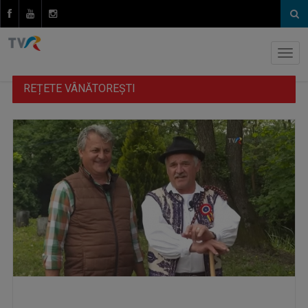
REȚETE VÂNĂTOREȘTI