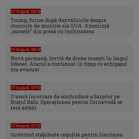
07 August, 08:28
Trump, furios după dezvăluirile despre
stocurile de muniție ale SUA. Amenință
„sursele” din presă cu închisoarea
07 August, 08:04
Navă germană, lovită de drone rusești în largul
Odesei. Atacul a continuat în timp ce echipajul
era evacuat
07 August, 07:50
O nouă încercare de scufundare a barjelor pe
Brațul Bala. Operațiunea pentru Cernavodă se
reia astăzi
07 August, 07:22
Guvernul stabilește regulile pentru limitarea