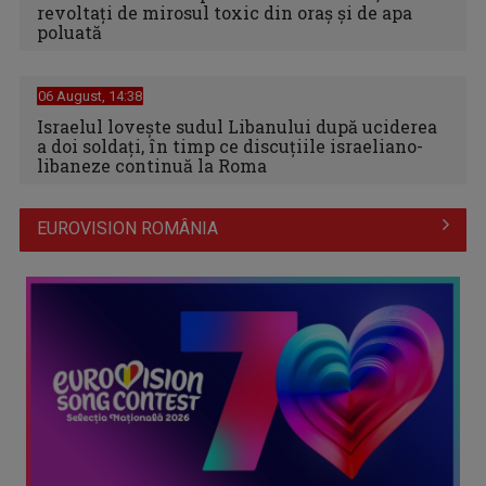
revoltați de mirosul toxic din oraș și de apa
poluată
06 August, 14:38
Israelul loveşte sudul Libanului după uciderea
a doi soldaţi, în timp ce discuţiile israeliano-
libaneze continuă la Roma
EUROVISION ROMÂNIA