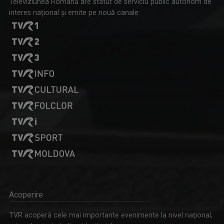
Televiziunea Română are statut de serviciu public autonom de
interes naţional şi emite pe nouă canale:
Acoperire
TVR acoperă cele mai importante evenimente la nivel naţional,