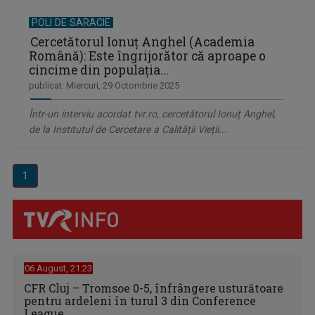
POLI DE SARACIE
Cercetătorul Ionuț Anghel (Academia
Română): Este îngrijorător că aproape o
cincime din populația...
publicat: Miercuri, 29 Octombrie 2025
Într-un interviu acordat tvr.ro, cercetătorul Ionuț Anghel,
de la Institutul de Cercetare a Calității Vieții...
1
06 August, 21:23
CFR Cluj – Tromsoe 0-5, înfrângere usturătoare
pentru ardeleni în turul 3 din Conference
League