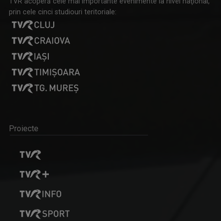
TVR acoperă cele mai importante evenimente la nivel naţional,
prin cele cinci studiouri teritoriale:
Proiecte