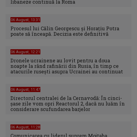
libaneze continuă la Roma
06 August, 13:31
Procesul lui Călin Georgescu și Horațiu Potra
poate să înceapă. Decizia este definitivă
06 August, 12:21
Dronele ucrainene au lovit pentru a doua
noapte la rând rafinării din Rusia, în timp ce
atacurile rusești asupra Ucrainei au continuat
06 August, 11:47
Directorul centralei de la Cernavodă: În cinci-
şase zile vom opri Reactorul 2, dacă nu luăm în
considerare scufundarea barjelor
06 August, 11:28
Comunicarea cu liderul suprem Mojtaba