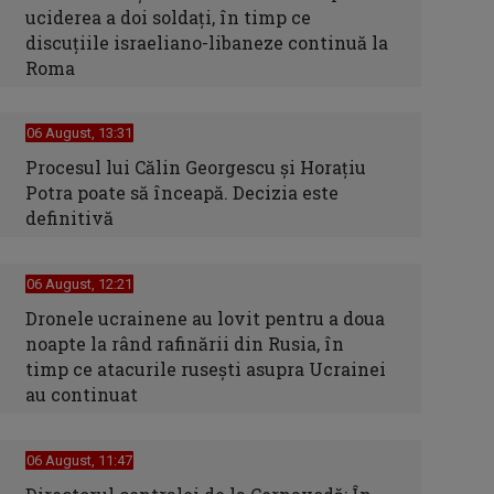
uciderea a doi soldaţi, în timp ce
discuţiile israeliano-libaneze continuă la
Roma
06 August, 13:31
Procesul lui Călin Georgescu și Horațiu
Potra poate să înceapă. Decizia este
definitivă
06 August, 12:21
Dronele ucrainene au lovit pentru a doua
noapte la rând rafinării din Rusia, în
timp ce atacurile rusești asupra Ucrainei
au continuat
06 August, 11:47