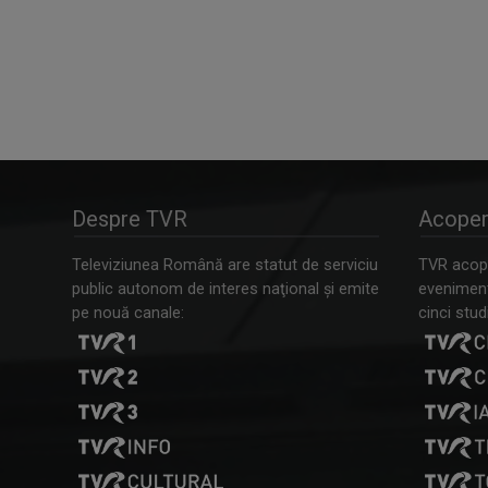
Despre TVR
Acoper
Televiziunea Română are statut de serviciu
TVR acope
public autonom de interes naţional şi emite
evenimente
pe nouă canale:
cinci studi