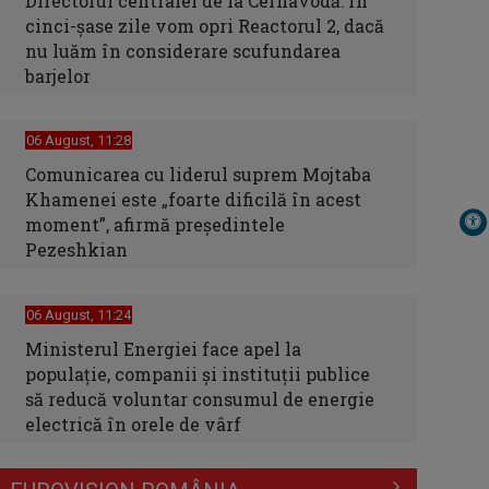
Directorul centralei de la Cernavodă: În
cinci-şase zile vom opri Reactorul 2, dacă
nu luăm în considerare scufundarea
barjelor
06 August, 11:28
Comunicarea cu liderul suprem Mojtaba
Khamenei este „foarte dificilă în acest
moment”, afirmă preşedintele
Pezeshkian
06 August, 11:24
Ministerul Energiei face apel la
populație, companii și instituții publice
să reducă voluntar consumul de energie
electrică în orele de vârf