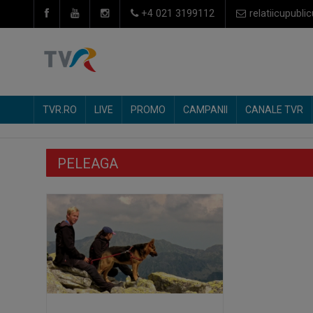
+4 021 3199112
relatiicupublic
TVR.RO
LIVE
PROMO
CAMPANII
CANALE TVR
PELEAGA