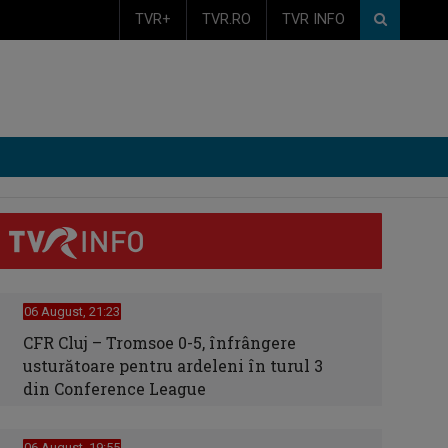
TVR+
TVR.RO
TVR INFO
06 August, 21:23
CFR Cluj – Tromsoe 0-5, înfrângere
usturătoare pentru ardeleni în turul 3
din Conference League
06 August, 19:55