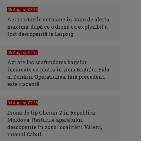
06 August, 08:30
Aeroporturile germane în stare de alertă
maximă, după ce o dronă cu explozibil a
fost descoperită la Leipzig
06 August, 07:32
Azi are loc scufundarea barjelor
încărcate cu piatră în zona Brațului Bala
al Dunării. Operațiunea, fără precedent,
este riscantă
06 August, 07:28
Dronă de tip Gheran-2 în Republica
Moldova. Resturile aparatului,
descoperite în zona localității Văleni,
raionul Cahul