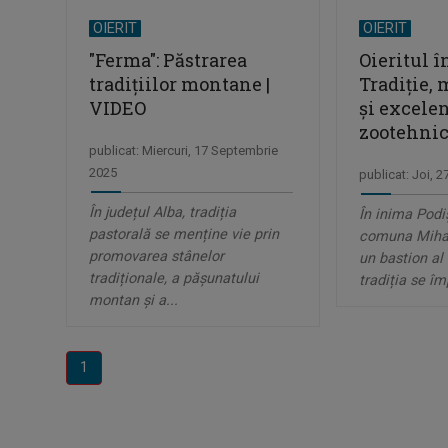
OIERIT
OIERIT
"Ferma": Păstrarea
Oieritul î
tradițiilor montane |
Tradiție,
VIDEO
și excele
zootehnic
publicat: Miercuri, 17 Septembrie
2025
publicat: Joi, 2
În județul Alba, tradiția
În inima Podi
pastorală se menține vie prin
comuna Mihal
promovarea stânelor
un bastion al 
tradiționale, a pășunatului
tradiția se îm
montan și a...
1