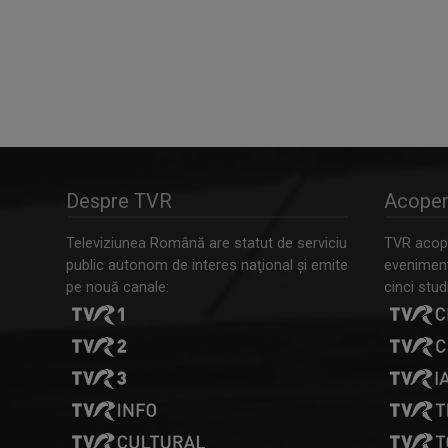
Despre TVR
Acoper
Televiziunea Română are statut de serviciu
TVR acope
public autonom de interes naţional şi emite
evenimente
pe nouă canale:
cinci studi