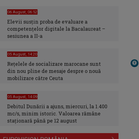
06 August, 06:52
Elevii susțin proba de evaluare a
competențelor digitale la Bacalaureat –
sesiunea a II-a
05 August, 14:20
Reţelele de socializare marocane sunt
din nou pline de mesaje despre o nouă
mobilizare către Ceuta
05 August, 14:09
Debitul Dunării a ajuns, miercuri, la 1.400
mc/s, minim istoric. Valoarea rămâne
staţionară până pe 12 august