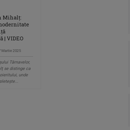
n Mihalț:
 modernitate
nță
ă | VIDEO
7 Martie 2025
șului Târnavelor,
ț se distinge ca
oieritului, unde
pletește...