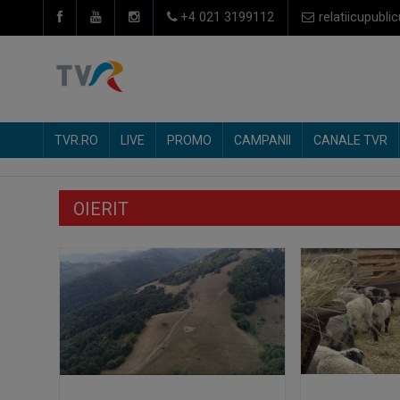
+4 021 3199112
relatiicupublic
TVR.RO
LIVE
PROMO
CAMPANII
CANALE TVR
OIERIT