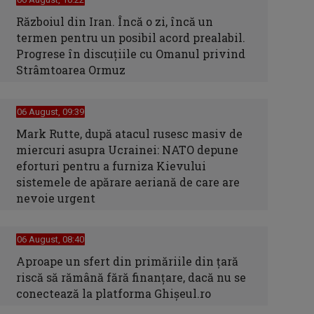
Războiul din Iran. Încă o zi, încă un
termen pentru un posibil acord prealabil.
Progrese în discuțiile cu Omanul privind
Strâmtoarea Ormuz
06 August, 09:39
Mark Rutte, după atacul rusesc masiv de
miercuri asupra Ucrainei: NATO depune
eforturi pentru a furniza Kievului
sistemele de apărare aeriană de care are
nevoie urgent
06 August, 08:40
Aproape un sfert din primăriile din țară
riscă să rămână fără finanțare, dacă nu se
conectează la platforma Ghișeul.ro