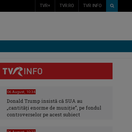
TVR+
TVR.RO
TVR INFO
06 August, 10:34
Donald Trump insistă că SUA au
„cantităţi enorme de muniţie”, pe fondul
controverselor pe acest subiect
06 August, 10:22