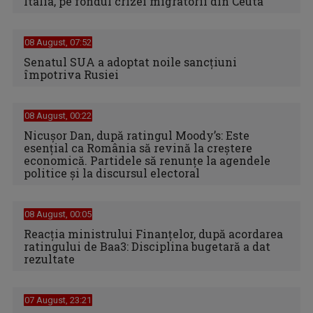
Italia, pe fondul crizei migratorii din Ceuta
08 August, 07:52
Senatul SUA a adoptat noile sancţiuni
împotriva Rusiei
08 August, 00:22
Nicușor Dan, după ratingul Moody’s: Este
esențial ca România să revină la creștere
economică. Partidele să renunțe la agendele
politice și la discursul electoral
08 August, 00:05
Reacția ministrului Finanțelor, după acordarea
ratingului de Baa3: Disciplina bugetară a dat
rezultate
07 August, 23:21