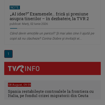
NOTE
„AI idee?” Examenele... frică şi presiune
asupra tinerilor – în dezbatere, la TVR 2
publicat: Marţi, 02 Iunie 2026
Când devin emoțiile un pericol? Și mai ales cine îi ajută pe
copii să nu clacheze? Corina Dobre şi invitaţii ei...
1
08 August, 09:59
Spania restabileşte controalele la frontiera cu
Italia, pe fondul crizei migratorii din Ceuta