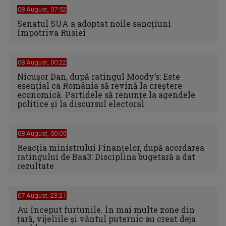
08 August, 07:52
Senatul SUA a adoptat noile sancţiuni
împotriva Rusiei
08 August, 00:22
Nicușor Dan, după ratingul Moody’s: Este
esențial ca România să revină la creștere
economică. Partidele să renunțe la agendele
politice și la discursul electoral
08 August, 00:05
Reacția ministrului Finanțelor, după acordarea
ratingului de Baa3: Disciplina bugetară a dat
rezultate
07 August, 23:21
Au început furtunile. În mai multe zone din
țară, vijeliile și vântul puternic au creat deja