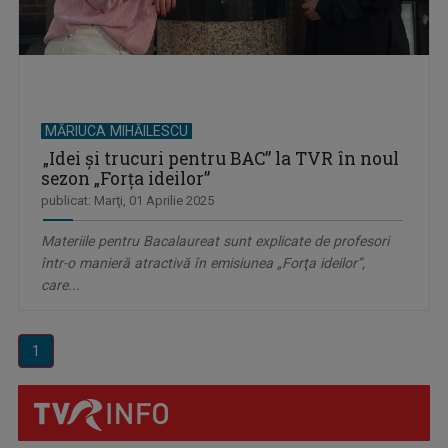
MĂRIUCA MIHĂILESCU
„Idei și trucuri pentru BAC” la TVR în noul
sezon „Forţa ideilor”
publicat: Marţi, 01 Aprilie 2025
Materiile pentru Bacalaureat sunt explicate de profesori
într-o manieră atractivă în emisiunea „Forţa ideilor”,
care...
1