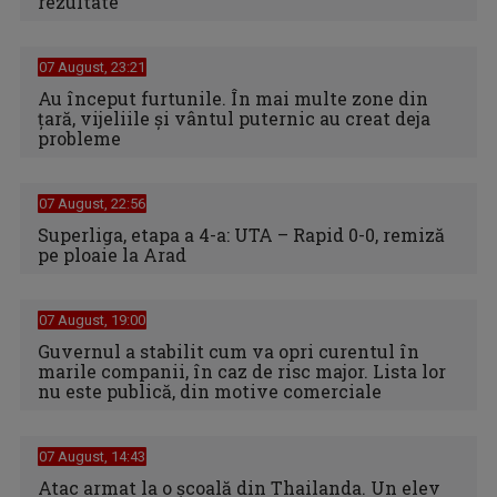
rezultate
07 August, 23:21
Au început furtunile. În mai multe zone din
țară, vijeliile și vântul puternic au creat deja
probleme
07 August, 22:56
Superliga, etapa a 4-a: UTA – Rapid 0-0, remiză
pe ploaie la Arad
07 August, 19:00
Guvernul a stabilit cum va opri curentul în
marile companii, în caz de risc major. Lista lor
nu este publică, din motive comerciale
07 August, 14:43
Atac armat la o școală din Thailanda. Un elev