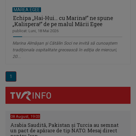
MAREA EGEE
Echipa „Hai-Hui… cu Marina!” ne spune
„Kalispera!” de pe malul Mării Egee
publicat: Luni, 18 Mai 2026
Marina Almăşan şi Cătălin Soci ne invită să cunoaştem
tradiţionala ospitalitate grecească în ediţia de miercuri,
20...
1
08 August, 19:03
Arabia Saudită, Pakistan și Turcia au semnat
un pact de apărare de tip NATO. Mesaj direct
pentru Iran