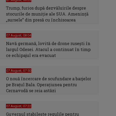
Trump, furios după dezvăluirile despre
stocurile de muniție ale SUA. Amenință
„sursele” din presă cu închisoarea
07 August, 08:04
Navă germană, lovită de drone rusești în
largul Odesei. Atacul a continuat în timp
ce echipajul era evacuat
07 August, 07:50
O nouă încercare de scufundare a barjelor
pe Brațul Bala. Operațiunea pentru
Cernavodă se reia astăzi
07 August, 07:22
Guvernul stabilește regulile pentru