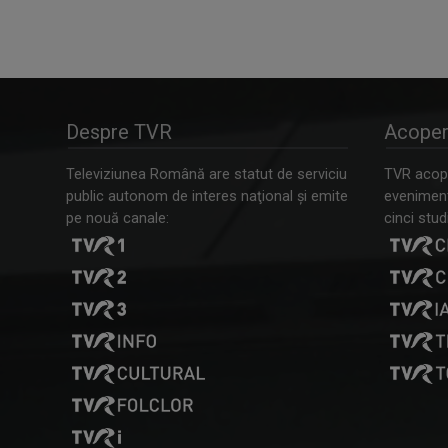
Despre TVR
Acoper
Televiziunea Română are statut de serviciu
TVR acope
public autonom de interes naţional şi emite
evenimente
pe nouă canale:
cinci studi