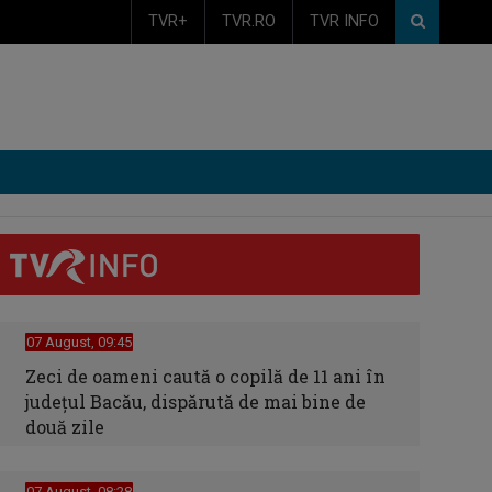
TVR+
TVR.RO
TVR INFO
07 August, 09:45
Zeci de oameni caută o copilă de 11 ani în
judeţul Bacău, dispărută de mai bine de
două zile
07 August, 08:28