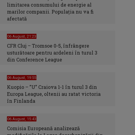
limitarea consumului de energie al
marilor companii. Populația nu va fi
afectată
06 August, 21:23
CFR Cluj – Tromsoe 0-5, înfrângere
usturătoare pentru ardeleni în turul 3
din Conference League
06 August, 19:55
Kuopio – ”U” Craiova 1-1 în turul 3 din
Europa League, oltenii au ratat victoria
în Finlanda
06 August, 15:43
Comisia Europeană analizează