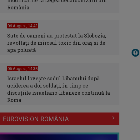
modificările la Legea decarbonizării din
România
06 August, 14:42
Sute de oameni au protestat la Slobozia,
revoltați de mirosul toxic din oraș și de
apa poluată
06 August, 14:38
Israelul loveşte sudul Libanului după
uciderea a doi soldaţi, în timp ce
discuţiile israeliano-libaneze continuă la
Roma
EUROVISION ROMÂNIA