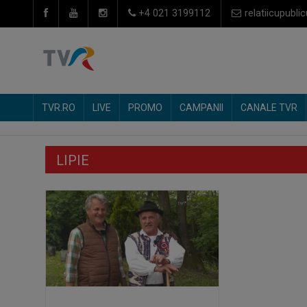
+4 021 3199112
relatiicupublic
TVR.RO
LIVE
PROMO
CAMPANII
CANALE TVR
LIPIE