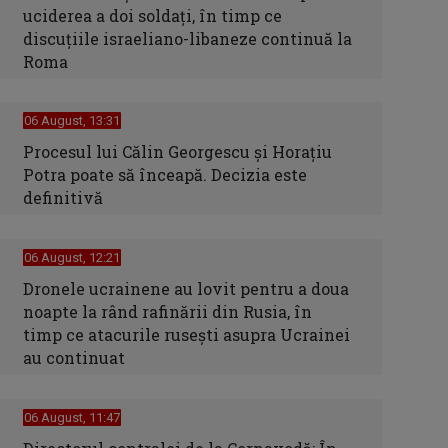
uciderea a doi soldaţi, în timp ce
discuţiile israeliano-libaneze continuă la
Roma
06 August, 13:31
Procesul lui Călin Georgescu și Horațiu
Potra poate să înceapă. Decizia este
definitivă
06 August, 12:21
Dronele ucrainene au lovit pentru a doua
noapte la rând rafinării din Rusia, în
timp ce atacurile rusești asupra Ucrainei
au continuat
06 August, 11:47