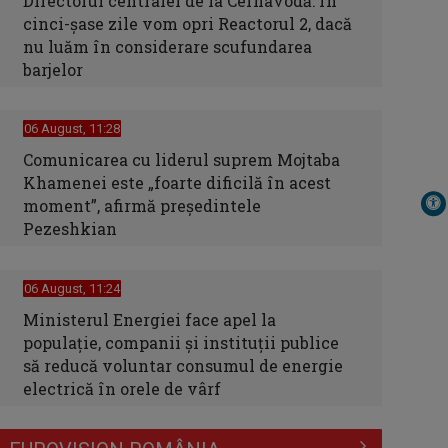
Directorul centralei de la Cernavodă: În
cinci-şase zile vom opri Reactorul 2, dacă
nu luăm în considerare scufundarea
barjelor
06 August, 11:28
Comunicarea cu liderul suprem Mojtaba
Khamenei este „foarte dificilă în acest
moment”, afirmă preşedintele
Pezeshkian
06 August, 11:24
Ministerul Energiei face apel la
populație, companii și instituții publice
să reducă voluntar consumul de energie
electrică în orele de vârf