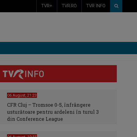
TVR+
TVR.RO
TVR INFO
06 August, 21:23
CFR Cluj – Tromsoe 0-5, înfrângere
usturătoare pentru ardeleni în turul 3
din Conference League
06 August, 19:55