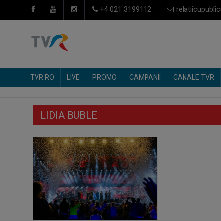
+4 021 3199112
relatiicupublic
TVR.RO
LIVE
PROMO
CAMPANII
CANALE TVR
LIDIA BUBLE