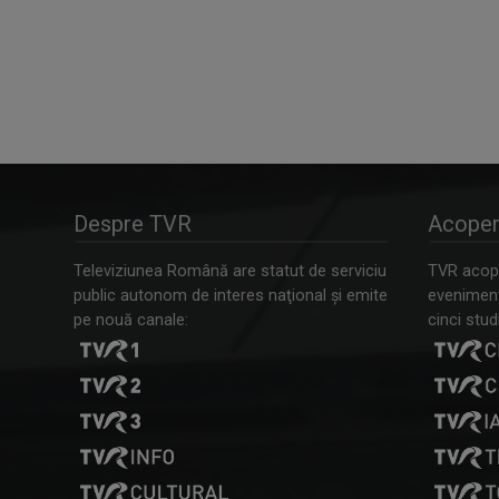
Despre TVR
Acoper
Televiziunea Română are statut de serviciu
TVR acope
public autonom de interes naţional şi emite
evenimente
pe nouă canale:
cinci studi