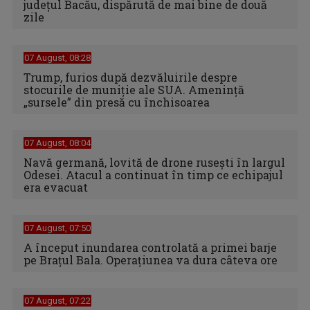
judeţul Bacău, dispărută de mai bine de două
zile
07 August, 08:28
Trump, furios după dezvăluirile despre
stocurile de muniție ale SUA. Amenință
„sursele” din presă cu închisoarea
07 August, 08:04
Navă germană, lovită de drone rusești în largul
Odesei. Atacul a continuat în timp ce echipajul
era evacuat
07 August, 07:50
A început inundarea controlată a primei barje
pe Brațul Bala. Operațiunea va dura câteva ore
07 August, 07:22