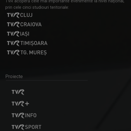
TVR acoperă cele mai importante evenimente la nivel naţional,
prin cele cinci studiouri teritoriale:
Proiecte