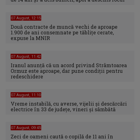
07 August, 12:15
Două contracte de muncă vechi de aproape
1.900 de ani consemnate pe tăblițe cerate,
expuse la MNIR
07 August, 11:42
Iranul anunță că un acord privind Strâmtoarea
Ormuz este aproape, dar pune condiții pentru
redeschidere
07 August, 11:10
Vreme instabilă, cu averse, vijelii şi descărcări
electrice în 33 de judeţe, vineri şi sâmbătă
07 August, 09:45
Zeci de oameni caută o copilă de 11 ani în