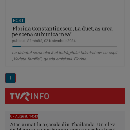
HOST
Florina Constantinescu: „La duet, aş urca
pe scenă cu bunica mea”
publicat: Sâmbătă, 02 Noiembrie 2024
La debutul sezonului 5 al îndrăgitului talent-show cu copii
„Vedeta familiei”, gazda emisiunii, Florina...
1
07 August, 14:43
Atac armat la o școală din Thailanda. Un elev
de 14 ani și-a ucis bunicii, apoi a deschis focul