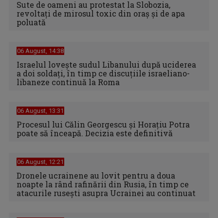
Sute de oameni au protestat la Slobozia,
revoltați de mirosul toxic din oraș și de apa
poluată
06 August, 14:38
Israelul loveşte sudul Libanului după uciderea
a doi soldaţi, în timp ce discuţiile israeliano-
libaneze continuă la Roma
06 August, 13:31
Procesul lui Călin Georgescu și Horațiu Potra
poate să înceapă. Decizia este definitivă
06 August, 12:21
Dronele ucrainene au lovit pentru a doua
noapte la rând rafinării din Rusia, în timp ce
atacurile rusești asupra Ucrainei au continuat