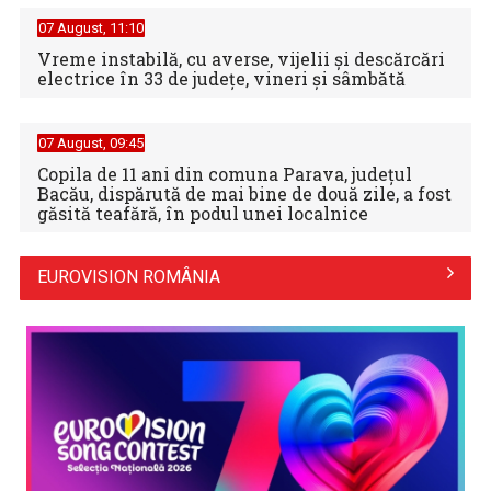
07 August, 11:10
Vreme instabilă, cu averse, vijelii şi descărcări
electrice în 33 de judeţe, vineri şi sâmbătă
07 August, 09:45
Copila de 11 ani din comuna Parava, judeţul
Bacău, dispărută de mai bine de două zile, a fost
găsită teafără, în podul unei localnice
EUROVISION ROMÂNIA