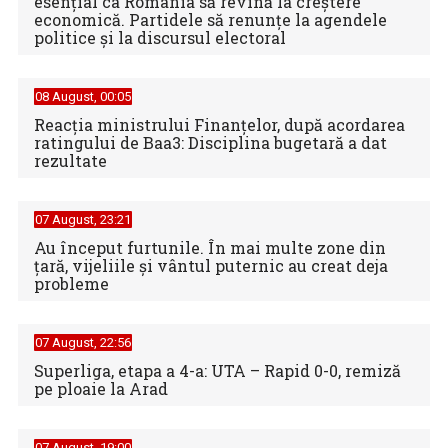
esențial ca România să revină la creștere
economică. Partidele să renunțe la agendele
politice și la discursul electoral
08 August, 00:05
Reacția ministrului Finanțelor, după acordarea
ratingului de Baa3: Disciplina bugetară a dat
rezultate
07 August, 23:21
Au început furtunile. În mai multe zone din
țară, vijeliile și vântul puternic au creat deja
probleme
07 August, 22:56
Superliga, etapa a 4-a: UTA – Rapid 0-0, remiză
pe ploaie la Arad
07 August, 19:00