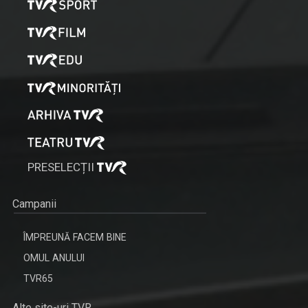
PRESELECȚII
Campanii
ÎMPREUNĂ FACEM BINE
OMUL ANULUI
TVR65
Alte site-uri TVR