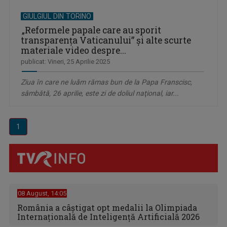
GIULGIUL DIN TORINO
„Reformele papale care au sporit
transparenţa Vaticanului” şi alte scurte
materiale video despre...
publicat: Vineri, 25 Aprilie 2025
Ziua în care ne luăm rămas bun de la Papa Franscisc,
sâmbătă, 26 aprilie, este zi de doliul naţional, iar...
1
08 August, 14:05
România a câștigat opt medalii la Olimpiada
Internațională de Inteligență Artificială 2026