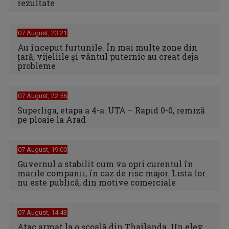
rezultate
07 August, 23:21
Au început furtunile. În mai multe zone din
țară, vijeliile și vântul puternic au creat deja
probleme
07 August, 22:56
Superliga, etapa a 4-a: UTA – Rapid 0-0, remiză
pe ploaie la Arad
07 August, 19:00
Guvernul a stabilit cum va opri curentul în
marile companii, în caz de risc major. Lista lor
nu este publică, din motive comerciale
07 August, 14:43
Atac armat la o școală din Thailanda. Un elev