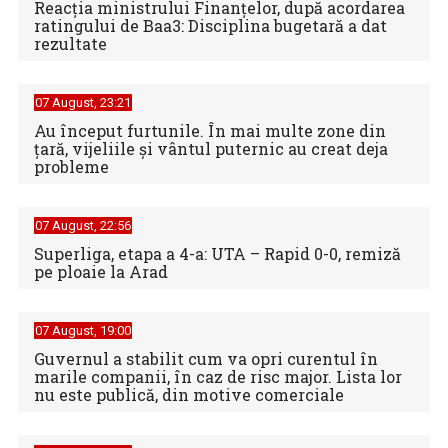
Reacția ministrului Finanțelor, după acordarea
ratingului de Baa3: Disciplina bugetară a dat
rezultate
07 August, 23:21
Au început furtunile. În mai multe zone din
țară, vijeliile și vântul puternic au creat deja
probleme
07 August, 22:56
Superliga, etapa a 4-a: UTA – Rapid 0-0, remiză
pe ploaie la Arad
07 August, 19:00
Guvernul a stabilit cum va opri curentul în
marile companii, în caz de risc major. Lista lor
nu este publică, din motive comerciale