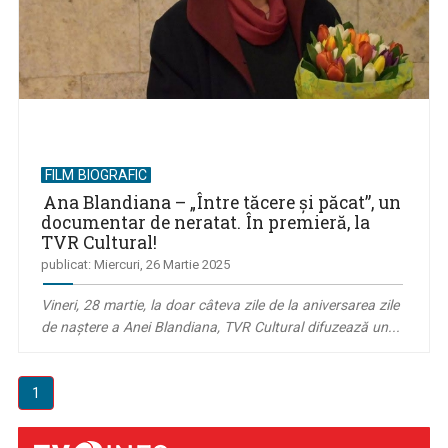
FILM BIOGRAFIC
Ana Blandiana – „Între tăcere şi păcat”, un
documentar de neratat. În premieră, la
TVR Cultural!
publicat: Miercuri, 26 Martie 2025
Vineri, 28 martie, la doar câteva zile de la aniversarea zile
de naştere a Anei Blandiana, TVR Cultural difuzează un...
1