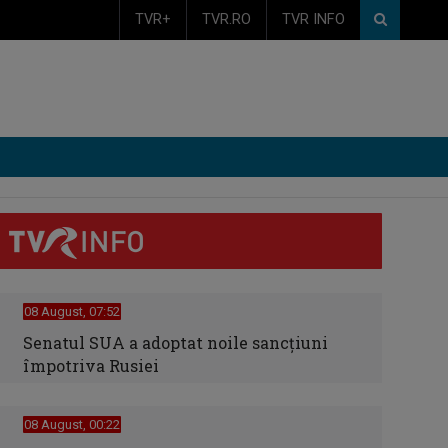
TVR+
TVR.RO
TVR INFO
08 August, 07:52
Senatul SUA a adoptat noile sancţiuni
împotriva Rusiei
08 August, 00:22