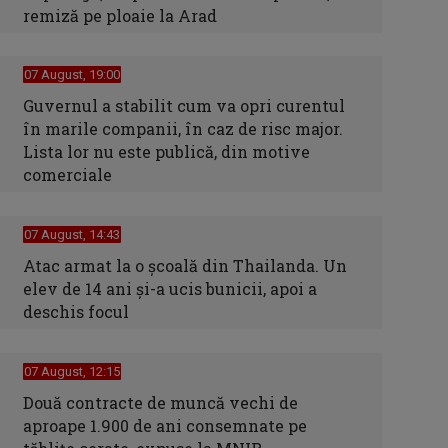
remiză pe ploaie la Arad
07 August, 19:00
Guvernul a stabilit cum va opri curentul
în marile companii, în caz de risc major.
Lista lor nu este publică, din motive
comerciale
07 August, 14:43
Atac armat la o școală din Thailanda. Un
elev de 14 ani și-a ucis bunicii, apoi a
deschis focul
07 August, 12:15
Două contracte de muncă vechi de
aproape 1.900 de ani consemnate pe