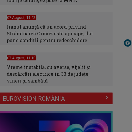
tăblițe cerate, expuse la MNIR
07 August, 11:42
Iranul anunță că un acord privind
Strâmtoarea Ormuz este aproape, dar
pune condiții pentru redeschidere
07 August, 11:10
Vreme instabilă, cu averse, vijelii şi
descărcări electrice în 33 de judeţe,
vineri şi sâmbătă
EUROVISION ROMÂNIA