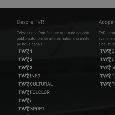
Despre TVR
Acoper
Televiziunea Română are statut de serviciu
TVR acope
public autonom de interes naţional şi emite
evenimente
pe nouă canale:
cinci studi