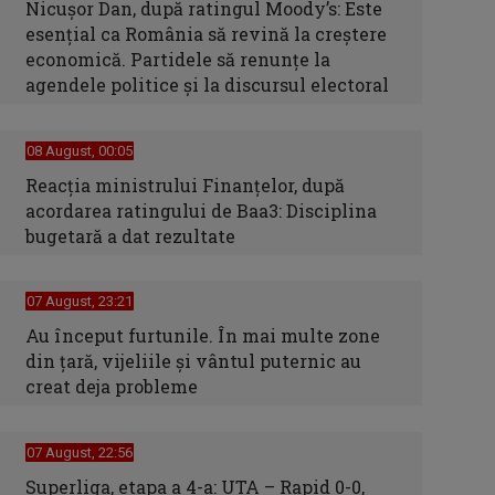
Nicușor Dan, după ratingul Moody’s: Este
esențial ca România să revină la creștere
economică. Partidele să renunțe la
agendele politice și la discursul electoral
08 August, 00:05
Reacția ministrului Finanțelor, după
acordarea ratingului de Baa3: Disciplina
bugetară a dat rezultate
07 August, 23:21
Au început furtunile. În mai multe zone
din țară, vijeliile și vântul puternic au
creat deja probleme
07 August, 22:56
Superliga, etapa a 4-a: UTA – Rapid 0-0,