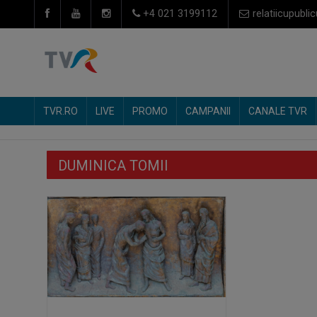
+4 021 3199112
relatiicupublic
TVR.RO
LIVE
PROMO
CAMPANII
CANALE TVR
DUMINICA TOMII